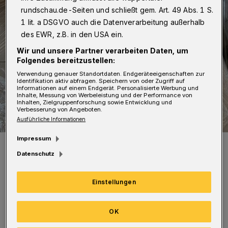
rundschau.de-Seiten und schließt gem. Art. 49 Abs. 1 S.
1 lit. a DSGVO auch die Datenverarbeitung außerhalb
des EWR, z.B. in den USA ein.
Wir und unsere Partner verarbeiten Daten, um
Folgendes bereitzustellen:
Verwendung genauer Standortdaten. Endgeräteeigenschaften zur
Identifikation aktiv abfragen. Speichern von oder Zugriff auf
Informationen auf einem Endgerät. Personalisierte Werbung und
Inhalte, Messung von Werbeleistung und der Performance von
Inhalten, Zielgruppenforschung sowie Entwicklung und
Verbesserung von Angeboten.
Ausführliche Informationen
Impressum
Das Magazin ist im Anflug ...
Foto: Wuppertaler Rundschau
Datenschutz
Einstellungen
OK
Vier davon: Kunst für die Wand – Cintia