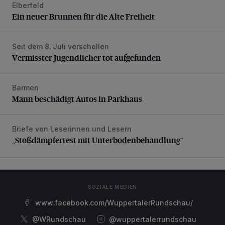
Elberfeld
Ein neuer Brunnen für die Alte Freiheit
Ein neuer Brunnen für die Alte Freiheit
Seit dem 8. Juli verschollen
Vermisster Jugendlicher tot aufgefunden
Vermisster Jugendlicher tot aufgefunden
Barmen
Mann beschädigt Autos in Parkhaus
Mann beschädigt Autos in Parkhaus
Briefe von Leserinnen und Lesern
„Stoßdämpfertest mit Unterbodenbehandlung“
„Stoßdämpfertest mit Unterbodenbehandlung“
SOZIALE MEDIEN
www.facebook.com/WuppertalerRundschau/
@WRundschau
@wuppertalerrundschau