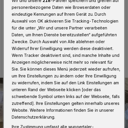
Wir und unsere
218
-Partner speichern und greifen auf
Wuppertal
·
Es dauert nicht mehr lange – mit kurzer
personenbezogene Daten wie Browserdaten oder
Verspätung ist es am kommenden Mittwoch (30.
eindeutige Kennungen auf Ihrem Gerät zu. Durch
September 2020) soweit: Dann erscheint die neue
Auswahl von OK aktivieren Sie Tracking-Technologien
Ausgabe des Top Magazin Wuppertal mit vielen bunten
für die unter „Wir und unsere Partner verarbeiten
Geschichten aus der Stadt.
Daten, um Ihnen Dienste bereitzustellen“ aufgeführten
Zwecke. Durch Auswahl von Alle ablehnen oder
Widerruf Ihrer Einwilligung werden diese deaktiviert.
24.09.2020 , 21:28 Uhr
Eine Minute Lesezeit
Wenn Tracker deaktiviert sind, sind manche Inhalte und
Anzeigen möglicherweise nicht mehr so relevant für
Sie. Sie können dieses Menü jederzeit wieder aufrufen,
um Ihre Einstellungen zu ändern oder Ihre Einwilligung
zu widerrufen, indem Sie auf den Link Einstellungen am
unteren Rand der Webseite klicken [oder das
schwebende Symbol unten links auf der Webseite, falls
zutreffend]. Ihre Einstellungen gelten innerhalb unseres
Website. Weitere Informationen finden Sie in unserer
Datenschutzerklärung.
Ihre Zustimmung umfasst alle wuppertaler-