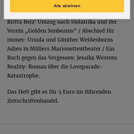
Barroso Alexander zeigt außergewöhnliche
Alle ablehnen
Fotografie-Großformate / Hilfe für Kinder:
Britta Belz‘ Umzug nach Südafrika und der
Verein „Golden Sunbeams“ / Abschied für
immer: Ursula und Günther Weißenborns
Adieu in Müllers Marionettentheater / Ein
Buch gegen das Vergessen: Jessika Westens
Reality-Roman über die Loveparade-
Katastrophe.
Das Heft gibt es für 5 Euro im führenden
Zeitschriftenhandel.