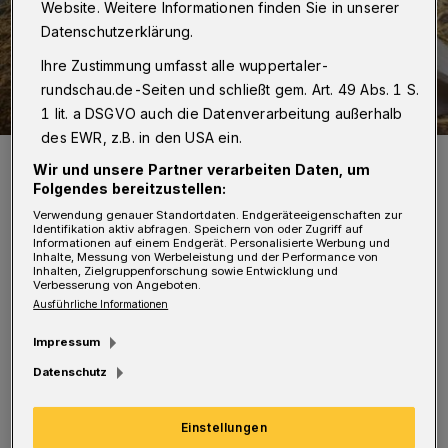
Website. Weitere Informationen finden Sie in unserer
Datenschutzerklärung.
Ihre Zustimmung umfasst alle wuppertaler-
rundschau.de-Seiten und schließt gem. Art. 49 Abs. 1 S.
1 lit. a DSGVO auch die Datenverarbeitung außerhalb
des EWR, z.B. in den USA ein.
Die hübsche Marie.
Wir und unsere Partner verarbeiten Daten, um
Foto: Wuppertaler Tierheim
Folgendes bereitzustellen:
Verwendung genauer Standortdaten. Endgeräteeigenschaften zur
Identifikation aktiv abfragen. Speichern von oder Zugriff auf
Informationen auf einem Endgerät. Personalisierte Werbung und
Inhalte, Messung von Werbeleistung und der Performance von
Inhalten, Zielgruppenforschung sowie Entwicklung und
Verbesserung von Angeboten.
D
iese hübschen Widderkaninchen mit den
Ausführliche Informationen
herabhängenden Ohren, das kastrierte
Impressum
Böckchen Blitz und die süße Marie, suchen ein
Datenschutz
artgerechtes Zuhause mit ausreichend
Bewegung und Beschäftigung.Die Fellnasen
Einstellungen