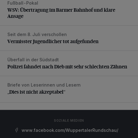
Fußball-Pokal
WSV: Übertragung im Barmer Bahnhof und klare Ansage
WSV: Übertragung im Barmer Bahnhof und klare
Ansage
Seit dem 8. Juli verschollen
Vermisster Jugendlicher tot aufgefunden
Vermisster Jugendlicher tot aufgefunden
Überfall in der Südstadt
Polizei fahndet nach Dieb mit sehr schlechten Zähnen
Polizei fahndet nach Dieb mit sehr schlechten Zähnen
Briefe von Leserinnen und Lesern
„Dies ist nicht akzeptabel“
„Dies ist nicht akzeptabel“
SOZIALE MEDIEN
www.facebook.com/WuppertalerRundschau/