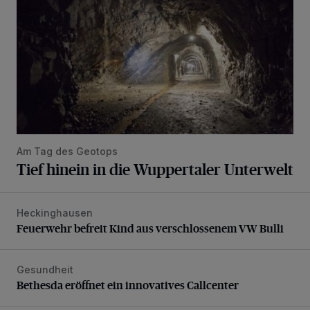
Am Tag des Geotops
Tief hinein in die Wuppertaler Unterwelt
Heckinghausen
Feuerwehr befreit Kind aus verschlossenem VW Bulli
Feuerwehr befreit Kind aus verschlossenem VW Bulli
Gesundheit
Bethesda eröffnet ein innovatives Callcenter
Bethesda eröffnet ein innovatives Callcenter