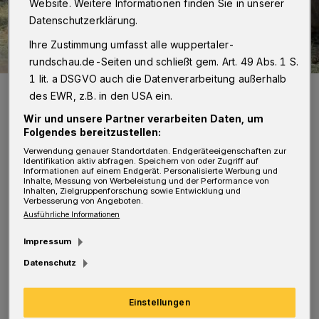
Website. Weitere Informationen finden Sie in unserer
Datenschutzerklärung.
Ihre Zustimmung umfasst alle wuppertaler-
rundschau.de-Seiten und schließt gem. Art. 49 Abs. 1 S.
1 lit. a DSGVO auch die Datenverarbeitung außerhalb
Zoodirektor Dr. Arne Lawrenz mit seinem momentanen Star, dem
des EWR, z.B. in den USA ein.
Elefantenmädchen Tuffi.
Foto: Barbara Scheer
Wir und unsere Partner verarbeiten Daten, um
Folgendes bereitzustellen:
Verwendung genauer Standortdaten. Endgeräteeigenschaften zur
Identifikation aktiv abfragen. Speichern von oder Zugriff auf
Informationen auf einem Endgerät. Personalisierte Werbung und
Inhalte, Messung von Werbeleistung und der Performance von
Inhalten, Zielgruppenforschung sowie Entwicklung und
R
Verbesserung von Angeboten.
undschau: Bei den Schneeleoparden hat es
Ausführliche Informationen
Nachwuchs gegeben, aber die neue Anlage
Impressum
ist noch im Bau. Wann wird sie fertig gestellt?
Datenschutz
Lawrenz:
Geplant war eigentlich die
Einstellungen
Eröffnung vor den Sommerferien. Aber dann