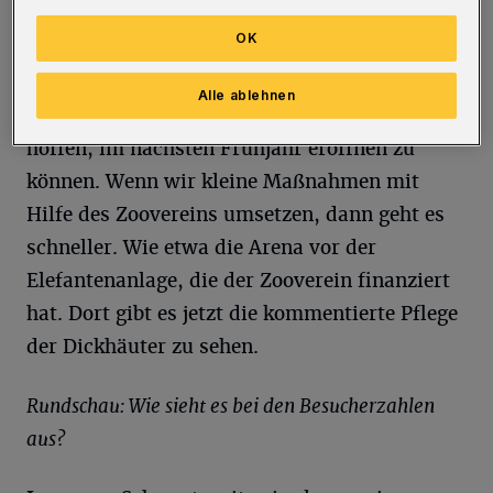
gab es Engpässe beim Gebäudemanagement.
OK
Zur rechten Zeit, denn mit Rücksicht auf
Geburt und Jungtiere hätten wir eh nicht
Alle ablehnen
bauen können. Jetzt kann es losgehen und wir
hoffen, im nächsten Frühjahr eröffnen zu
können. Wenn wir kleine Maßnahmen mit
Hilfe des Zoovereins umsetzen, dann geht es
schneller. Wie etwa die Arena vor der
Elefantenanlage, die der Zooverein finanziert
hat. Dort gibt es jetzt die kommentierte Pflege
der Dickhäuter zu sehen.
Rundschau: Wie sieht es bei den Besucherzahlen
aus?