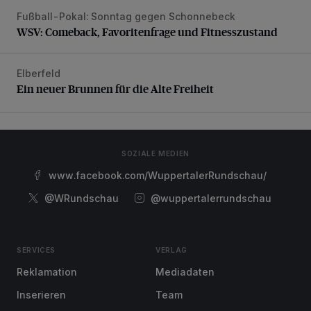
Fußball-Pokal: Sonntag gegen Schonnebeck
WSV: Comeback, Favoritenfrage und Fitnesszustand
WSV: Comeback, Favoritenfrage und Fitnesszustand
Elberfeld
Ein neuer Brunnen für die Alte Freiheit
Ein neuer Brunnen für die Alte Freiheit
SOZIALE MEDIEN
www.facebook.com/WuppertalerRundschau/
@WRundschau
@wuppertalerrundschau
SERVICES
VERLAG
Reklamation
Mediadaten
Inserieren
Team