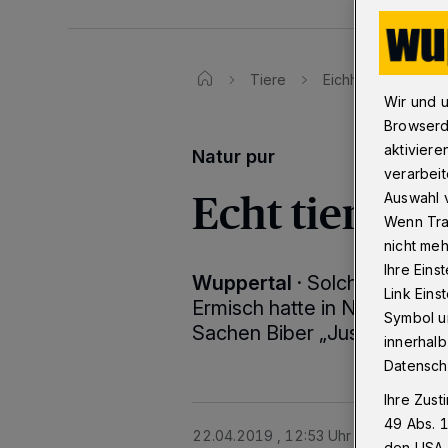
Tiere
Eichhörnchen und B
Wir und 
Browserd
aktiviere
Natur pur
verarbeit
Echt tierisc
Auswahl v
Wenn Tra
nicht meh
Ihre Eins
Wuppertal
·
Solche Post be
Link Ein
Ermisch hatte in Nächstebre
Symbol un
Sachen Biber „Justin“ gibt 
innerhalb
Datensch
Ihre Zust
49 Abs. 1
22.04.2019 , 12:53 Uhr
Eine Minute 
den USA 