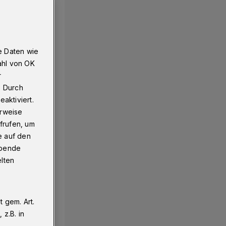
e Daten wie
ahl von OK
r
. Durch
aktiviert.
erweise
frufen, um
e auf den
ebende
elten
 gem. Art.
z.B. in