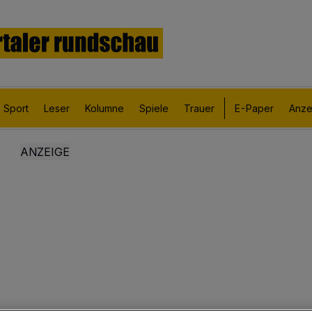
Sport
Leser
Kolumne
Spiele
Trauer
E-Paper
Anze