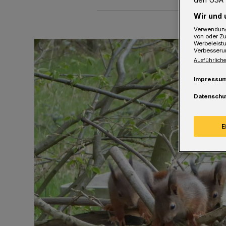
Wir und 
Verwendung
von oder Zu
Werbeleist
Verbesseru
Ausführliche
Impressu
Datenschu
E