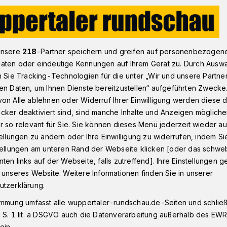
iber: Echt tierische Wuppertaler
unsere
218
-Partner speichern und greifen auf personenbezogen
aten oder eindeutige Kennungen auf Ihrem Gerät zu. Durch Ausw
n Sie Tracking-Technologien für die unter „Wir und unsere Partne
en Daten, um Ihnen Dienste bereitzustellen“ aufgeführten Zwecke
he Wuppertaler
on Alle ablehnen oder Widerruf Ihrer Einwilligung werden diese de
cker deaktiviert sind, sind manche Inhalte und Anzeigen möglich
r so relevant für Sie. Sie können dieses Menü jederzeit wieder au
tellungen zu ändern oder Ihre Einwilligung zu widerrufen, indem Si
kommt man gern! Unsere Leserin Gabriele
stellungen am unteren Rand der Webseite klicken [oder das schw
ck ein besonderes Erlebnis. Auch in
ten links auf der Webseite, falls zutreffend]. Ihre Einstellungen g
es Neues.
 unseres Website. Weitere Informationen finden Sie in unserer
utzerklärung.
immung umfasst alle wuppertaler-rundschau.de-Seiten und schließt
 S. 1 lit. a DSGVO auch die Datenverarbeitung außerhalb des EWR, 
Lesezeit
ein.