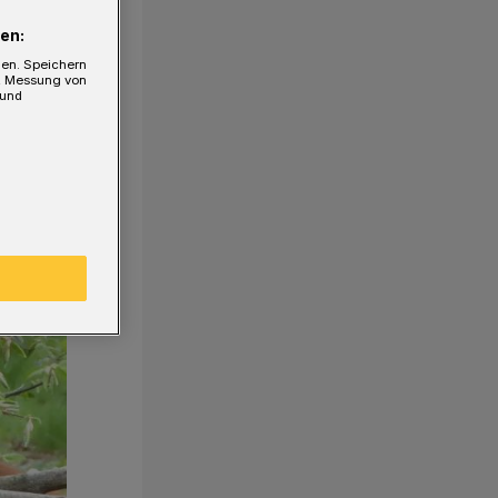
en:
gen. Speichern
e, Messung von
 und