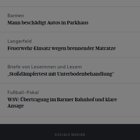
Barmen
Mann beschädigt Autos in Parkhaus
Mann beschädigt Autos in Parkhaus
Langerfeld
Feuerwehr-Einsatz wegen brennender Matratze
Feuerwehr-Einsatz wegen brennender Matratze
Briefe von Leserinnen und Lesern
„Stoßdämpfertest mit Unterbodenbehandlung“
„Stoßdämpfertest mit Unterbodenbehandlung“
Fußball-Pokal
WSV: Übertragung im Barmer Bahnhof und klare Ansage
WSV: Übertragung im Barmer Bahnhof und klare
Ansage
SOZIALE MEDIEN