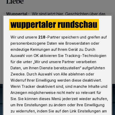
Liebe
Wuppertal
·
„Wir sind jetzt hier. Geschichten über das
Ankommen in Deutschland“ heißt ein Film, den das
Katholische Bildungswerk Wuppertal / Solingen /
Remscheid in Kooperation mit der „Aktion Neue
Nachbarn“ und dem Caritasverband Wuppertal-
Wir und unsere
218
-Partner speichern und greifen auf
Solingen am 13. April 2021 ab 18 Uhr online zeigt.
personenbezogene Daten wie Browserdaten oder
eindeutige Kennungen auf Ihrem Gerät zu. Durch
Auswahl von OK aktivieren Sie Tracking-Technologien
06.04.2021 , 09:00 Uhr
Eine Minute Lesezeit
für die unter „Wir und unsere Partner verarbeiten
Daten, um Ihnen Dienste bereitzustellen“ aufgeführten
Zwecke. Durch Auswahl von Alle ablehnen oder
Widerruf Ihrer Einwilligung werden diese deaktiviert.
Wenn Tracker deaktiviert sind, sind manche Inhalte und
Anzeigen möglicherweise nicht mehr so relevant für
Sie. Sie können dieses Menü jederzeit wieder aufrufen,
um Ihre Einstellungen zu ändern oder Ihre Einwilligung
zu widerrufen, indem Sie auf den Link Einstellungen am