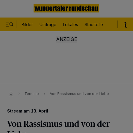
Bilder
Umfrage
Lokales
Stadtteile
Sport
Le
Termine
Von Rassismus und von der Liebe
Stream am 13. April
Von Rassismus und von der