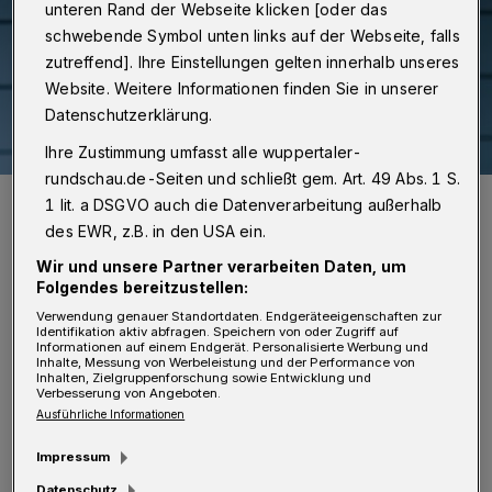
unteren Rand der Webseite klicken [oder das
schwebende Symbol unten links auf der Webseite, falls
zutreffend]. Ihre Einstellungen gelten innerhalb unseres
Website. Weitere Informationen finden Sie in unserer
Datenschutzerklärung.
Ihre Zustimmung umfasst alle wuppertaler-
rundschau.de-Seiten und schließt gem. Art. 49 Abs. 1 S.
Ronja von Wurmb-Seibel.
1 lit. a DSGVO auch die Datenverarbeitung außerhalb
Foto: Schenck / Wurmb-Seidel
des EWR, z.B. in den USA ein.
Wir und unsere Partner verarbeiten Daten, um
Folgendes bereitzustellen:
Verwendung genauer Standortdaten. Endgeräteeigenschaften zur
Identifikation aktiv abfragen. Speichern von oder Zugriff auf
A
Informationen auf einem Endgerät. Personalisierte Werbung und
ls 2015 mehr als 800.000 Geflüchtete
Inhalte, Messung von Werbeleistung und der Performance von
Inhalten, Zielgruppenforschung sowie Entwicklung und
nach Deutschland kamen, wurden
Verbesserung von Angeboten.
Ausführliche Informationen
insbesondere junge Männer, die allein aus
Impressum
Syrien oder Afghanistan, aus Somalia, Eritrea
Datenschutz