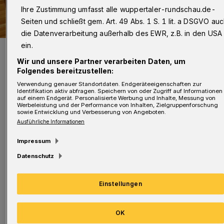
Ihre Zustimmung umfasst alle wuppertaler-rundschau.de-
Seiten und schließt gem. Art. 49 Abs. 1 S. 1 lit. a DSGVO au
die Datenverarbeitung außerhalb des EWR, z.B. in den USA
ein.
Symbolbild.
Foto: Aline Dassel
Wir und unsere Partner verarbeiten Daten, um
Folgendes bereitzustellen:
Verwendung genauer Standortdaten. Endgeräteeigenschaften zur
Identifikation aktiv abfragen. Speichern von oder Zugriff auf Informationen
auf einem Endgerät. Personalisierte Werbung und Inhalte, Messung von
Werbeleistung und der Performance von Inhalten, Zielgruppenforschung
sowie Entwicklung und Verbesserung von Angeboten.
Vorgelesen wird im geschützten virtuellen
Ausführliche Informationen
Raum der Stadtbibliothek via Zoom.
Impressum
Voraussetzungen zur Teilnahme ist ein
Datenschutz
internetfähiges Gerät (PC, Laptop, Tablet oder
Smartphone) mit Kamera und Mikrophon.
Einstellungen
Die Anmeldung erfolgt ab sofort über die E-
OK