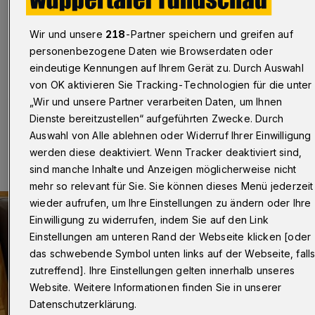
Wuppertal
·
Die Stadtbibliothek Wuppertal startet am
Donnerstag (8. April 2021) mit einem neuen
Wir und unsere
218
-Partner speichern und greifen auf
Veranstaltungsformat – Vorlesen via „Zoom“. Das
personenbezogene Daten wie Browserdaten oder
Angebot richtet sich an Kinder im Alter von fünf bis
eindeutige Kennungen auf Ihrem Gerät zu. Durch Auswahl
zehn Jahren.
von OK aktivieren Sie Tracking-Technologien für die unter
„Wir und unsere Partner verarbeiten Daten, um Ihnen
Dienste bereitzustellen“ aufgeführten Zwecke. Durch
02.04.2021 , 16:00 Uhr
Eine Minute Lesezeit
Auswahl von Alle ablehnen oder Widerruf Ihrer Einwilligung
werden diese deaktiviert. Wenn Tracker deaktiviert sind,
sind manche Inhalte und Anzeigen möglicherweise nicht
mehr so relevant für Sie. Sie können dieses Menü jederzeit
wieder aufrufen, um Ihre Einstellungen zu ändern oder Ihre
Einwilligung zu widerrufen, indem Sie auf den Link
Einstellungen am unteren Rand der Webseite klicken [oder
das schwebende Symbol unten links auf der Webseite, fall
zutreffend]. Ihre Einstellungen gelten innerhalb unseres
Website. Weitere Informationen finden Sie in unserer
Datenschutzerklärung.