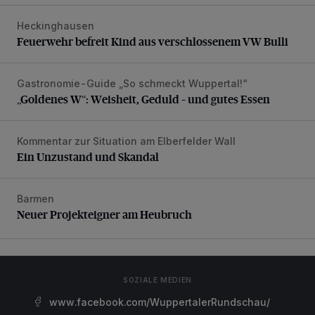
Heckinghausen
Feuerwehr befreit Kind aus verschlossenem VW Bulli
Feuerwehr befreit Kind aus verschlossenem VW Bulli
Gastronomie-Guide „So schmeckt Wuppertal!“
„Goldenes W“: Weisheit, Geduld – und gutes Essen
„Goldenes W“: Weisheit, Geduld – und gutes Essen
Kommentar zur Situation am Elberfelder Wall
Ein Unzustand und Skandal
Ein Unzustand und Skandal
Barmen
Neuer Projekteigner am Heubruch
Neuer Projekteigner am Heubruch
SOZIALE MEDIEN
www.facebook.com/WuppertalerRundschau/