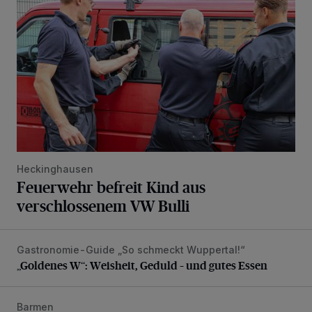
Heckinghausen
Feuerwehr befreit Kind aus
verschlossenem VW Bulli
Gastronomie-Guide „So schmeckt Wuppertal!“
„Goldenes W“: Weisheit, Geduld – und gutes Essen
„Goldenes W“: Weisheit, Geduld – und gutes Essen
Barmen
Neuer Projekteigner am Heubruch