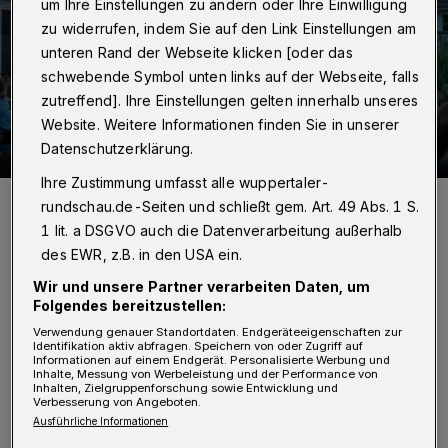
um Ihre Einstellungen zu ändern oder Ihre Einwilligung
zu widerrufen, indem Sie auf den Link Einstellungen am
unteren Rand der Webseite klicken [oder das
schwebende Symbol unten links auf der Webseite, falls
zutreffend]. Ihre Einstellungen gelten innerhalb unseres
Website. Weitere Informationen finden Sie in unserer
Datenschutzerklärung.
Ihre Zustimmung umfasst alle wuppertaler-
Der Auftritt von Nikita Miller beim Kultursommer 2023 in der Mirke.
rundschau.de-Seiten und schließt gem. Art. 49 Abs. 1 S.
Foto: Csilla Letay
1 lit. a DSGVO auch die Datenverarbeitung außerhalb
des EWR, z.B. in den USA ein.
Wir und unsere Partner verarbeiten Daten, um
Folgendes bereitzustellen:
D
Verwendung genauer Standortdaten. Endgeräteeigenschaften zur
as Areal wird damit zwischen Juli und
Identifikation aktiv abfragen. Speichern von oder Zugriff auf
Informationen auf einem Endgerät. Personalisierte Werbung und
Inhalte, Messung von Werbeleistung und der Performance von
September 2024 wieder zur
Inhalten, Zielgruppenforschung sowie Entwicklung und
Verbesserung von Angeboten.
außergewöhnlichen Kulisse für Konzerte,
Ausführliche Informationen
Lesungen und Comedy-Shows unter freiem