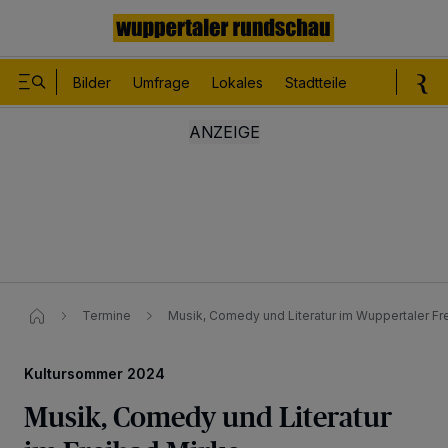
Bilder
Umfrage
Lokales
Stadtteile
Sport
Le
Termine
Musik, Comedy und Literatur im Wuppertaler Fr
Kultursommer 2024
Musik, Comedy und Literatur