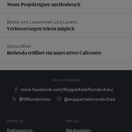
Neuer Projekteigner am Heubruch
Briefe von Leserinnen und Lesern
Verbesserungen wären möglich
Verbesserungen wären möglich
Gesundheit
Bethesda eröffnet ein innovatives Callcenter
Bethesda eröffnet ein innovatives Callcenter
SOZIALE MEDIEN
www.facebook.com/WuppertalerRundschau/
@WRundschau
@wuppertalerrundschau
SERVICES
VERLAG
Reklamation
Mediadaten