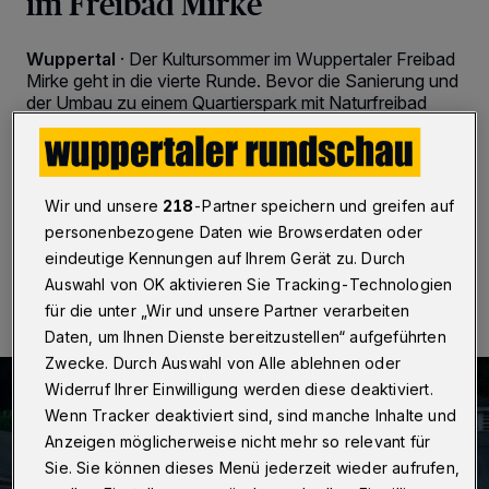
im Freibad Mirke
Wuppertal
·
Der Kultursommer im Wuppertaler Freibad
Mirke geht in die vierte Runde. Bevor die Sanierung und
der Umbau zu einem Quartierspark mit Naturfreibad
starten, verwandelt der Verein „Pro Mirke“ das idyllische
Gelände erneut in eine Spielstätte für Comedy, Literatur
und Musik.
Wir und unsere
218
-Partner speichern und greifen auf
personenbezogene Daten wie Browserdaten oder
eindeutige Kennungen auf Ihrem Gerät zu. Durch
05.06.2024 , 17:00 Uhr
2 Minuten Lesezeit
Auswahl von OK aktivieren Sie Tracking-Technologien
für die unter „Wir und unsere Partner verarbeiten
Daten, um Ihnen Dienste bereitzustellen“ aufgeführten
Zwecke. Durch Auswahl von Alle ablehnen oder
Widerruf Ihrer Einwilligung werden diese deaktiviert.
Wenn Tracker deaktiviert sind, sind manche Inhalte und
Anzeigen möglicherweise nicht mehr so relevant für
Sie. Sie können dieses Menü jederzeit wieder aufrufen,