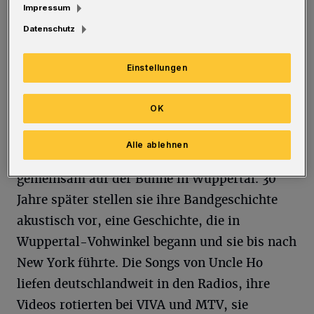
Impressum
Himmel. Der Vorverkauf (über
Datenschutz
www.wuppertal-live.de
) wird empfohlen,
viele Termine waren zuletzt im Vorfeld
Einstellungen
ausverkauft.
OK
Den Auftakt macht am 26. Juli die
Wuppertaler Kult-Band „Uncle Ho“. Im
Alle ablehnen
Sommer 1994 standen sie das erste Mal
gemeinsam auf der Bühne in Wuppertal. 30
Jahre später stellen sie ihre Bandgeschichte
akustisch vor, eine Geschichte, die in
Wuppertal-Vohwinkel begann und sie bis nach
New York führte. Die Songs von Uncle Ho
liefen deutschlandweit in den Radios, ihre
Videos rotierten bei VIVA und MTV, sie