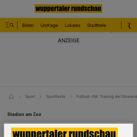
Bilder
Umfrage
Lokales
Stadtteile
Sport
Le
Sport
Sporttexte
Fußball-EM: Training der Slowene
Stadion am Zoo
EM: Training der Slowenen in