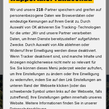
Wuppertal „ausverkauft“
Wir und unsere
218
-Partner speichern und greifen auf
Wuppertal
·
Für das öffentliche Training der
personenbezogene Daten wie Browserdaten oder
slowenischen Fußball-Nationalmannschaft am 12. Juni
eindeutige Kennungen auf Ihrem Gerät zu. Durch
2024 im Wuppertaler Stadion am Zoo sind mehr als
Auswahl von OK aktivieren Sie Tracking-Technologien
3.500 Eintrittskarten abgegeben worden. Es ist damit
„ausverkauft“.
für die unter „Wir und unsere Partner verarbeiten
Daten, um Ihnen Dienste bereitzustellen“ aufgeführten
Zwecke. Durch Auswahl von Alle ablehnen oder
Widerruf Ihrer Einwilligung werden diese deaktiviert.
04.06.2024 , 14:24 Uhr
Eine Minute Lesezeit
Wenn Tracker deaktiviert sind, sind manche Inhalte und
Anzeigen möglicherweise nicht mehr so relevant für
Sie. Sie können dieses Menü jederzeit wieder aufrufen,
um Ihre Einstellungen zu ändern oder Ihre Einwilligung
zu widerrufen, indem Sie auf den Link Einstellungen am
unteren Rand der Webseite klicken [oder das
schwebende Symbol unten links auf der Webseite, falls
zutreffend]. Ihre Einstellungen gelten innerhalb unseres
Website. Weitere Informationen finden Sie in unserer
Datenschutzerklärung.