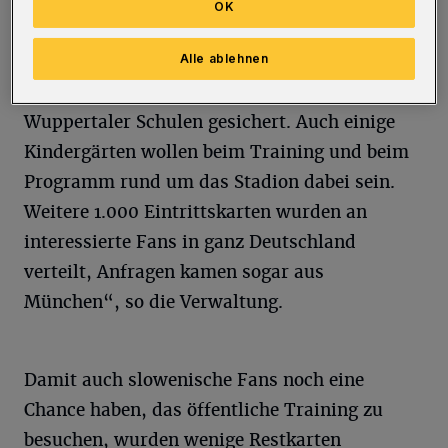
kostenlosen Karten waren über das Sport- und
OK
Bäderamt der Stadt verteilt worden.
Alle ablehnen
„Mehr als 2.500 Tickets haben sich die
Wuppertaler Schulen gesichert. Auch einige
Kindergärten wollen beim Training und beim
Programm rund um das Stadion dabei sein.
Weitere 1.000 Eintrittskarten wurden an
interessierte Fans in ganz Deutschland
verteilt, Anfragen kamen sogar aus
München“, so die Verwaltung.
Damit auch slowenische Fans noch eine
Chance haben, das öffentliche Training zu
besuchen, wurden wenige Restkarten