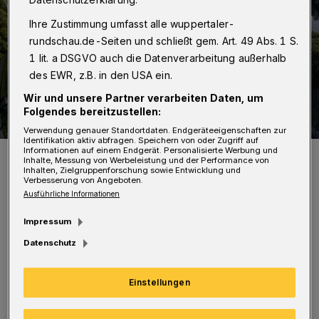
Ihre Zustimmung umfasst alle wuppertaler-
rundschau.de-Seiten und schließt gem. Art. 49 Abs. 1 S.
1 lit. a DSGVO auch die Datenverarbeitung außerhalb
des EWR, z.B. in den USA ein.
Wir und unsere Partner verarbeiten Daten, um
Folgendes bereitzustellen:
Verwendung genauer Standortdaten. Endgeräteeigenschaften zur
Identifikation aktiv abfragen. Speichern von oder Zugriff auf
Informationen auf einem Endgerät. Personalisierte Werbung und
Das Stadion am Zoo aus der Luft.
Inhalte, Messung von Werbeleistung und der Performance von
Foto: Christoph Petersen
Inhalten, Zielgruppenforschung sowie Entwicklung und
Verbesserung von Angeboten.
Ausführliche Informationen
Impressum
Datenschutz
D
ie Zahl der zugelassenen Besucherinnen
und Besucher war vom Deutschen
Einstellungen
Fußball-Bund festgelegt worden. Die