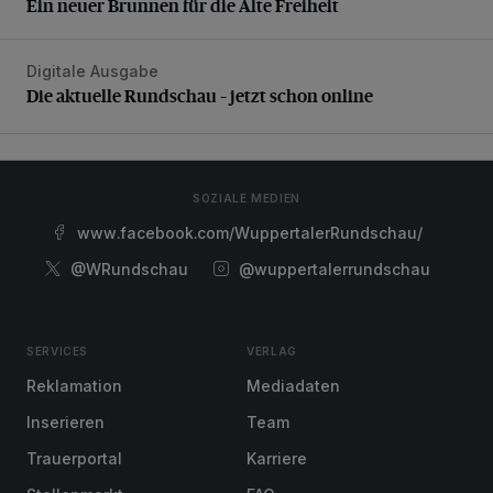
Ein neuer Brunnen für die Alte Freiheit
Digitale Ausgabe
Die aktuelle Rundschau – jetzt schon online
Die aktuelle Rundschau – jetzt schon online
SOZIALE MEDIEN
www.facebook.com/WuppertalerRundschau/
@WRundschau
@wuppertalerrundschau
SERVICES
VERLAG
Reklamation
Mediadaten
Inserieren
Team
Trauerportal
Karriere