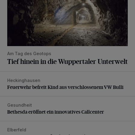
Am Tag des Geotops
Tief hinein in die Wuppertaler Unterwelt
Heckinghausen
Feuerwehr befreit Kind aus verschlossenem VW Bulli
Feuerwehr befreit Kind aus verschlossenem VW Bulli
Gesundheit
Bethesda eröffnet ein innovatives Callcenter
Bethesda eröffnet ein innovatives Callcenter
Elberfeld
Ein neuer Brunnen für die Alte Freiheit