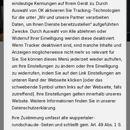
eindeutige Kennungen auf Ihrem Gerät zu. Durch
Auswahl von OK aktivieren Sie Tracking-Technologien
für die unter „Wir und unsere Partner verarbeiten
Daten, um Ihnen Dienste bereitzustellen“ aufgeführten
Zwecke. Durch Auswahl von Alle ablehnen oder
Widerruf Ihrer Einwilligung werden diese deaktiviert.
Wenn Tracker deaktiviert sind, sind manche Inhalte und
Der Vorstand des Heimat- und Bürgervereins mit Ehrenmitglied —
hier von links nach rechts: Jürgen Pietsch, Monika Danioff, Ex-
Anzeigen möglicherweise nicht mehr so relevant für
Bezirksbürgermeister Lothar Nägelkrämer, Christel Auer und Monika
Sie. Sie können dieses Menü jederzeit wieder aufrufen,
Diehle.
um Ihre Einstellungen zu ändern oder Ihre Einwilligung
Foto: Conrads
zu widerrufen, indem Sie auf den Link Einstellungen am
unteren Rand der Webseite klicken [oder das
schwebende Symbol unten links auf der Webseite, falls
zutreffend]. Ihre Einstellungen gelten innerhalb unseres
Website. Weitere Informationen finden Sie in unserer
Von Klaus-Günther Conrads
Datenschutzerklärung.
Ihre Zustimmung umfasst alle wuppertaler-
"Hier lässt sich gut wohnen und einkaufen",
rundschau.de-Seiten und schließt gem. Art. 49 Abs. 1 S.
so heißt es oft.