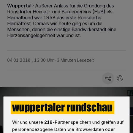
Wuppertal
·
Äußerer Anlass für die Gründung des
Ronsdorfer Heimat- und Bürgervereins (HuB) als
Heimatbund war 1958 das erste Ronsdorfer
Heimatfest. Damals wie heute ging es um die
Menschen, denen die einstige Bandwirkerstadt eine
Herzensangelegenheit war und ist.
04.01.2018 , 12:30 Uhr
3 Minuten Lesezeit
Wir und unsere
218
-Partner speichern und greifen auf
personenbezogene Daten wie Browserdaten oder