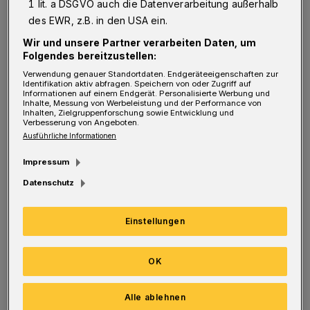
1 lit. a DSGVO auch die Datenverarbeitung außerhalb
des EWR, z.B. in den USA ein.
2017 wurde der 21. "Ronsdorfer Liefersack"
Wir und unsere Partner verarbeiten Daten, um
gefeiert, der wie das dritte "Ronsdorfer
Folgendes bereitzustellen:
Verwendung genauer Standortdaten. Endgeräteeigenschaften zur
Weinfest" nicht nur dem Vergnügen und der
Identifikation aktiv abfragen. Speichern von oder Zugriff auf
Informationen auf einem Endgerät. Personalisierte Werbung und
Unterhaltung dient, sondern einen sozialen
Inhalte, Messung von Werbeleistung und der Performance von
Inhalten, Zielgruppenforschung sowie Entwicklung und
Zweck verfolgt. Die Erlöse in längst
Verbesserung von Angeboten.
Ausführliche Informationen
sechsstelliger Höhe werden auf Institutionen
und Projekte verteilt — vom Weinfest allein
Impressum
für den Betrieb des Bandwirkerbades.
Datenschutz
Außerdem gibt es jährliche Basare.
Einstellungen
Christel Auer, seit 2010 Vorsitzende des HuB
und "Regisseurin" über die Veranstaltungen:
OK
"Es ist das größte Geschenk, wenn das Wetter
Alle ablehnen
stimmt. Etwa 60 Frauen und Männer bilden