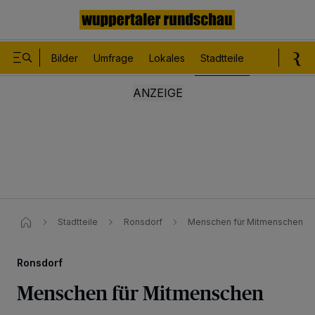
Bilder
Umfrage
Lokales
Stadtteile
Sport
Le
Stadtteile
Ronsdorf
Menschen für Mitmenschen
Ronsdorf
Menschen für Mitmenschen