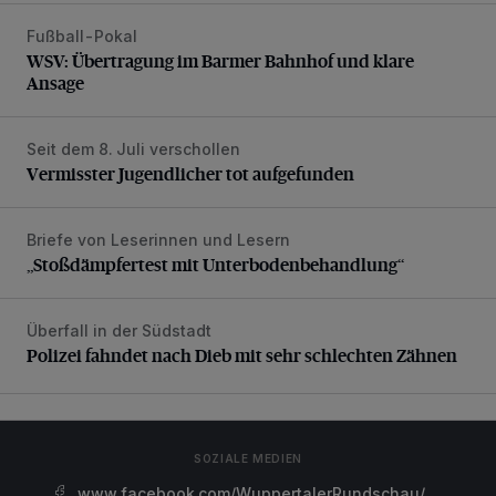
Fußball-Pokal
WSV: Übertragung im Barmer Bahnhof und klare Ansage
WSV: Übertragung im Barmer Bahnhof und klare
Ansage
Seit dem 8. Juli verschollen
Vermisster Jugendlicher tot aufgefunden
Vermisster Jugendlicher tot aufgefunden
Briefe von Leserinnen und Lesern
„Stoßdämpfertest mit Unterbodenbehandlung“
„Stoßdämpfertest mit Unterbodenbehandlung“
Überfall in der Südstadt
Polizei fahndet nach Dieb mit sehr schlechten Zähnen
Polizei fahndet nach Dieb mit sehr schlechten Zähnen
SOZIALE MEDIEN
www.facebook.com/WuppertalerRundschau/