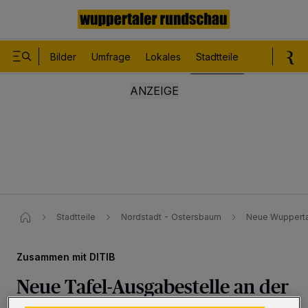
Bilder
Umfrage
Lokales
Stadtteile
Sport
Le
Stadtteile
Nordstadt - Ostersbaum
Neue Wuppertal
Zusammen mit DITIB
Neue Tafel-Ausgabestelle an der