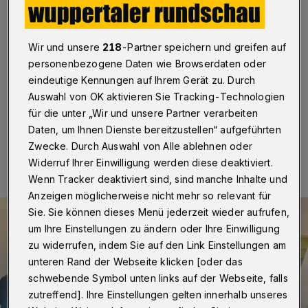
Elberfelder Gathe
Wuppertal
·
Die Wuppertaler Tafel hat in Elberfeld in
Wir und unsere
218
-Partner speichern und greifen auf
Zusammenarbeit mit der DITIB-Zentralmoschee eine
neue Ausgabestelle eröffnet. Sie befindet sich an der
personenbezogene Daten wie Browserdaten oder
Gathe 31.
eindeutige Kennungen auf Ihrem Gerät zu. Durch
Auswahl von OK aktivieren Sie Tracking-Technologien
für die unter „Wir und unsere Partner verarbeiten
Daten, um Ihnen Dienste bereitzustellen“ aufgeführten
11.06.2024 , 14:41 Uhr
Eine Minute Lesezeit
Zwecke. Durch Auswahl von Alle ablehnen oder
Widerruf Ihrer Einwilligung werden diese deaktiviert.
Wenn Tracker deaktiviert sind, sind manche Inhalte und
Anzeigen möglicherweise nicht mehr so relevant für
Sie. Sie können dieses Menü jederzeit wieder aufrufen,
um Ihre Einstellungen zu ändern oder Ihre Einwilligung
zu widerrufen, indem Sie auf den Link Einstellungen am
unteren Rand der Webseite klicken [oder das
schwebende Symbol unten links auf der Webseite, falls
zutreffend]. Ihre Einstellungen gelten innerhalb unseres