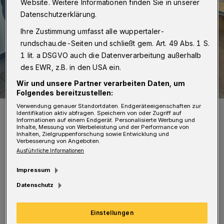
Website. Weitere Informationen finden Sie in unserer
Datenschutzerklärung.
Ihre Zustimmung umfasst alle wuppertaler-
rundschau.de-Seiten und schließt gem. Art. 49 Abs. 1 S.
1 lit. a DSGVO auch die Datenverarbeitung außerhalb
des EWR, z.B. in den USA ein.
Wir und unsere Partner verarbeiten Daten, um
Folgendes bereitzustellen:
Verwendung genauer Standortdaten. Endgeräteeigenschaften zur
Auch in Elberfeld kann die Tafel jetzt wieder Menschen versorgen.
Identifikation aktiv abfragen. Speichern von oder Zugriff auf
Foto: Wuppertaler Rundschau/Simone Bahrmann
Informationen auf einem Endgerät. Personalisierte Werbung und
Inhalte, Messung von Werbeleistung und der Performance von
Inhalten, Zielgruppenforschung sowie Entwicklung und
Verbesserung von Angeboten.
Ausführliche Informationen
Impressum
„Die Tafel hat allein über 1.000 Kundinnen
Datenschutz
und Kunden aus dem Stadtteil Elberfeld, die
seit dem Wegfall der Ausgabestelle in der
Einstellungen