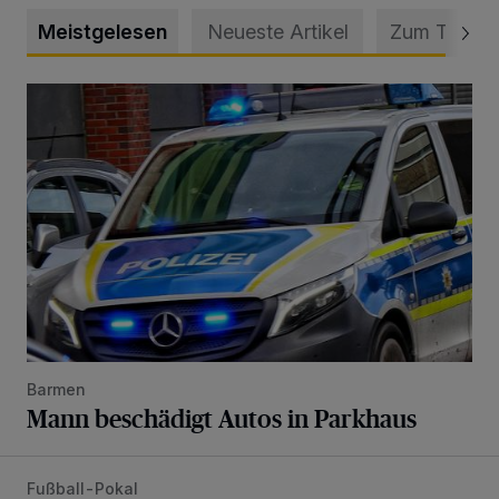
Meistgelesen
Neueste Artikel
Zum Thema
Mann beschädigt Autos in Parkhaus
Barmen
Mann beschädigt Autos in Parkhaus
Fußball-Pokal
WSV: Übertragung im Barmer Bahnhof und klare Ansage