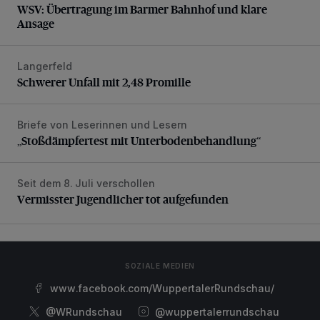
WSV: Übertragung im Barmer Bahnhof und klare
Ansage
Langerfeld
Schwerer Unfall mit 2,48 Promille
Schwerer Unfall mit 2,48 Promille
Briefe von Leserinnen und Lesern
„Stoßdämpfertest mit Unterbodenbehandlung“
„Stoßdämpfertest mit Unterbodenbehandlung“
Seit dem 8. Juli verschollen
Vermisster Jugendlicher tot aufgefunden
Vermisster Jugendlicher tot aufgefunden
SOZIALE MEDIEN
www.facebook.com/WuppertalerRundschau/
@WRundschau
@wuppertalerrundschau