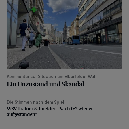
Ein Unzustand und Skandal
Kommentar zur Situation am Elberfelder Wall
Ein Unzustand und Skandal
Die Stimmen nach dem Spiel
WSV-Trainer Schneider: „Nach 0:3 wieder aufgestanden“
WSV-Trainer Schneider: „Nach 0:3 wieder
aufgestanden“