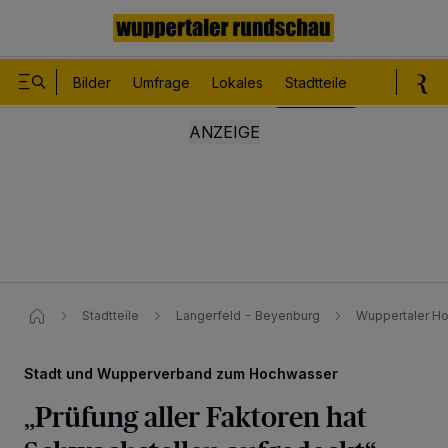
Bilder
Umfrage
Lokales
Stadtteile
Sport
Le
Stadtteile
Langerfeld - Beyenburg
Wuppertaler Ho
Stadt und Wupperverband zum Hochwasser
„Prüfung aller Faktoren hat