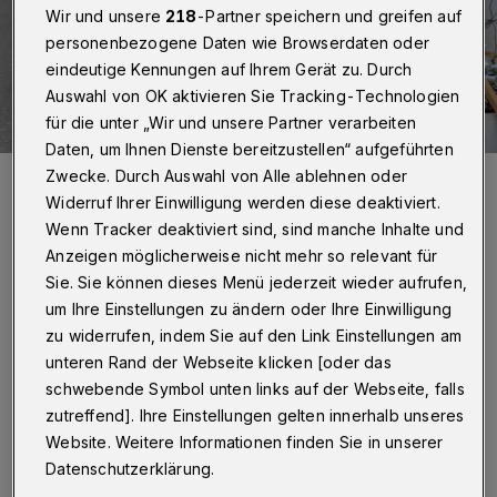
Wir und unsere
218
-Partner speichern und greifen auf
personenbezogene Daten wie Browserdaten oder
eindeutige Kennungen auf Ihrem Gerät zu. Durch
Auswahl von OK aktivieren Sie Tracking-Technologien
für die unter „Wir und unsere Partner verarbeiten
Daten, um Ihnen Dienste bereitzustellen“ aufgeführten
Schuttberge in Beyenburg.
Zwecke. Durch Auswahl von Alle ablehnen oder
Foto: Christoph Petersen
Widerruf Ihrer Einwilligung werden diese deaktiviert.
Wenn Tracker deaktiviert sind, sind manche Inhalte und
Anzeigen möglicherweise nicht mehr so relevant für
Sie. Sie können dieses Menü jederzeit wieder aufrufen,
um Ihre Einstellungen zu ändern oder Ihre Einwilligung
zu widerrufen, indem Sie auf den Link Einstellungen am
„Es muss alles getan werden, um die
unteren Rand der Webseite klicken [oder das
Menschen bei künftigen Starkregen-
schwebende Symbol unten links auf der Webseite, falls
Ereignissen früher und wirksamer vor einem
zutreffend]. Ihre Einstellungen gelten innerhalb unseres
Hochwasser warnen zu können. Das ist eine
Website. Weitere Informationen finden Sie in unserer
Datenschutzerklärung.
wichtige Erkenntnis nach einem Ortstermin