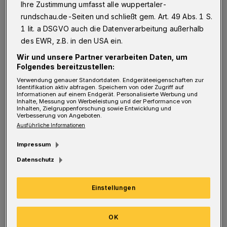
von Oberbürgermeister Uwe Schneidewind und
Ihre Zustimmung umfasst alle wuppertaler-
rundschau.de-Seiten und schließt gem. Art. 49 Abs. 1 S.
Stadtdirektor Dr. Johannes Slawig vor Ort in
1 lit. a DSGVO auch die Datenverarbeitung außerhalb
Beyenburg. Der Stadtteil war vom Starkregen
des EWR, z.B. in den USA ein.
und den daraus folgenden
Wir und unsere Partner verarbeiten Daten, um
Überschwemmungen besonders stark
Folgendes bereitzustellen:
betroffen. Bei dem Termin vor Ort hatten
Verwendung genauer Standortdaten. Endgeräteeigenschaften zur
Identifikation aktiv abfragen. Speichern von oder Zugriff auf
Informationen auf einem Endgerät. Personalisierte Werbung und
Anwohner den Wupperverband und das
Inhalte, Messung von Werbeleistung und der Performance von
Inhalten, Zielgruppenforschung sowie Entwicklung und
Krisenmanagement der Stadt kritisiert.
Verbesserung von Angeboten.
Oberbürgermeister Uwe Schneidewind und
Ausführliche Informationen
Krisenstabsleiter Johannes Slawig hatten
Impressum
darauf eine gründliche Aufarbeitung aller
Datenschutz
vorausgehenden Abläufe und umfassende
Unterstützung bei den laufenden Arbeiten
Einstellungen
zugesagt. Eine erste Analyse liegt heute, am
Dienstag, 20. Juli, vor. Sie zeigt
OK