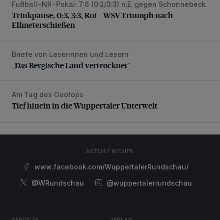
Fußball-NR-Pokal: 7:6 (0:2/3:3) n.E. gegen Schonnebeck
Trinkpause, 0:3, 3:3, Rot – WSV-Triumph nach Elfmetersc
Trinkpause, 0:3, 3:3, Rot – WSV-Triumph nach
Elfmeterschießen
Briefe von Leserinnen und Lesern
„Das Bergische Land vertrocknet“
„Das Bergische Land vertrocknet“
Am Tag des Geotops
Tief hinein in die Wuppertaler Unterwelt
Tief hinein in die Wuppertaler Unterwelt
SOZIALE MEDIEN
www.facebook.com/WuppertalerRundschau/
@WRundschau
@wuppertalerrundschau
SERVICES
VERLAG