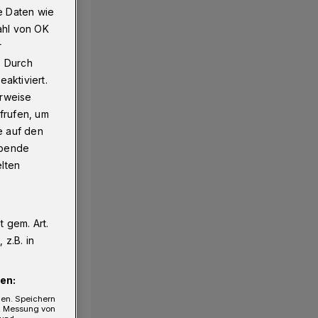
e Daten wie
ahl von OK
r
 schwerem Unfall
. Durch
aktiviert.
erweise
frufen, um
e auf den
ebende
elten
 gem. Art.
z.B. in
en:
gen. Speichern
e, Messung von