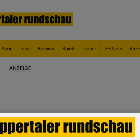
Sport
Leser
Kolumne
Spiele
Trauer
E-Paper
Anze