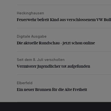
Heckinghausen
Feuerwehr befreit Kind aus verschlossenem VW Bulli
Feuerwehr befreit Kind aus verschlossenem VW Bull
Digitale Ausgabe
Die aktuelle Rundschau – jetzt schon online
Die aktuelle Rundschau – jetzt schon online
Seit dem 8. Juli verschollen
Vermisster Jugendlicher tot aufgefunden
Vermisster Jugendlicher tot aufgefunden
Elberfeld
Ein neuer Brunnen für die Alte Freiheit
Ein neuer Brunnen für die Alte Freiheit