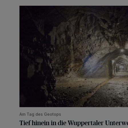
Tief hinein in die Wuppertaler Unterwelt
Am Tag des Geotops
Tief hinein in die Wuppertaler Unterwe