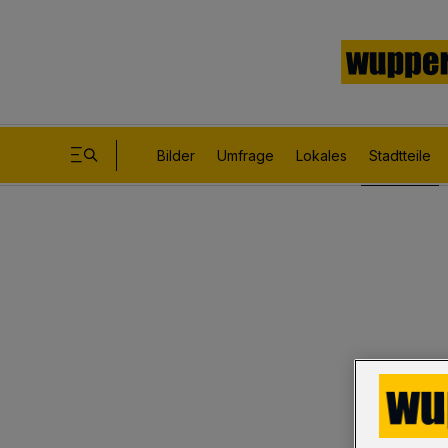
Bilder
Umfrage
Lokales
Stadtteile