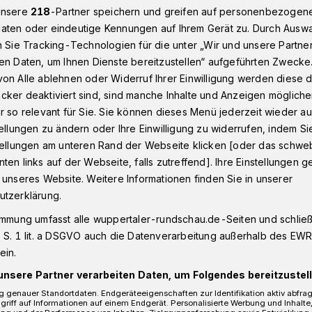
unsere
218
-Partner speichern und greifen auf personenbezogen
aten oder eindeutige Kennungen auf Ihrem Gerät zu. Durch Ausw
n Sie Tracking-Technologien für die unter „Wir und unsere Partne
Beyenburg
Hubschraubereinsatz in Wuppertal-Beyenburg nach
en Daten, um Ihnen Dienste bereitzustellen“ aufgeführten Zwecke
on Alle ablehnen oder Widerruf Ihrer Einwilligung werden diese de
cker deaktiviert sind, sind manche Inhalte und Anzeigen möglich
r so relevant für Sie. Sie können dieses Menü jederzeit wieder au
tellungen zu ändern oder Ihre Einwilligung zu widerrufen, indem Si
reinsatz nach
stellungen am unteren Rand der Webseite klicken [oder das schw
ten links auf der Webseite, falls zutreffend]. Ihre Einstellungen g
fall
 unseres Website. Weitere Informationen finden Sie in unserer
utzerklärung.
immung umfasst alle wuppertaler-rundschau.de-Seiten und schließt
hrerin hat sich am Samstag (17. Juli
 S. 1 lit. a DSGVO auch die Datenverarbeitung außerhalb des EWR, 
schwer verletzt. Die 20-jährige
ein.
:55 Uhr in einer Rechtskurve aus
unsere Partner verarbeiten Daten, um Folgendes bereitzustell
e Gegenfahrbahn und kollidierte dort mit
 genauer Standortdaten. Endgeräteeigenschaften zur Identifikation aktiv abfra
en Wuppertalerin.
griff auf Informationen auf einem Endgerät. Personalisierte Werbung und Inhalt