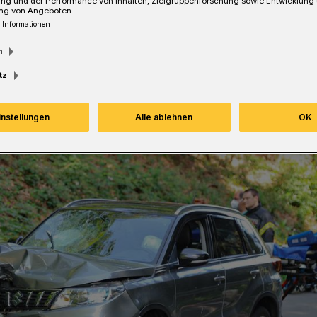
ung und der Performance von Inhalten, Zielgruppenforschung sowie Entwicklung
ng von Angeboten.
 Informationen
m
Lesezeit
tz
instellungen
Alle ablehnen
OK