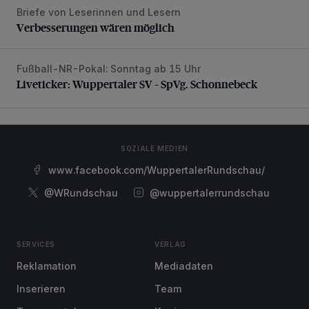
Briefe von Leserinnen und Lesern
Verbesserungen wären möglich
Verbesserungen wären möglich
Fußball-NR-Pokal: Sonntag ab 15 Uhr
Liveticker: Wuppertaler SV – SpVg. Schonnebeck
Liveticker: Wuppertaler SV – SpVg. Schonnebeck
SOZIALE MEDIEN
www.facebook.com/WuppertalerRundschau/
@WRundschau
@wuppertalerrundschau
SERVICES
VERLAG
Reklamation
Mediadaten
Inserieren
Team