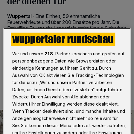
der offenen Tür
Wuppertal
·
Eine Einheit, 59 ehrenamtliche
Feuerwehrleute und über 200 Einsätze pro Jahr. Die
Freiwillige Feuerwehr Langerfeld steht für die Sicherheit
im Stadtteil – und darüber hinaus – an allen 365 Tagen
rund um die Uhr zur Verfügung. Für dieses
Wochenende laden die Brandbekämpferinnen und -
bekämpfer zu einem besonderen Festakt ein: Sie feiern
Wir und unsere
218
-Partner speichern und greifen auf
ihr 150-jähriges Bestehen.
personenbezogene Daten wie Browserdaten oder
eindeutige Kennungen auf Ihrem Gerät zu. Durch
Auswahl von OK aktivieren Sie Tracking-Technologien
für die unter „Wir und unsere Partner verarbeiten
14.06.2025 , 14:00 Uhr
2 Minuten Lesezeit
Daten, um Ihnen Dienste bereitzustellen“ aufgeführten
Zwecke. Durch Auswahl von Alle ablehnen oder
Widerruf Ihrer Einwilligung werden diese deaktiviert.
Wenn Tracker deaktiviert sind, sind manche Inhalte und
Anzeigen möglicherweise nicht mehr so relevant für
Sie. Sie können dieses Menü jederzeit wieder aufrufen,
um Ihre Einstellungen zu ändern oder Ihre Einwilligung