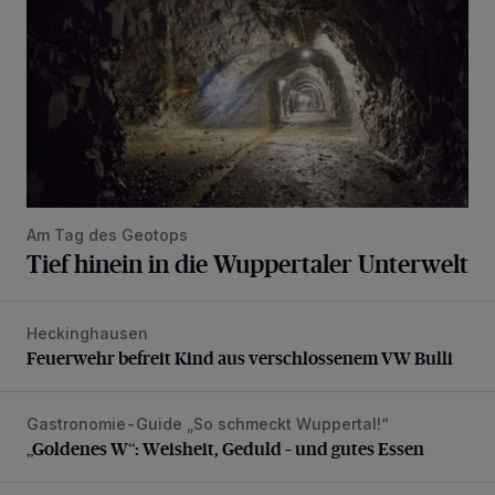
Am Tag des Geotops
Tief hinein in die Wuppertaler Unterwelt
Heckinghausen
Feuerwehr befreit Kind aus verschlossenem VW Bulli
Feuerwehr befreit Kind aus verschlossenem VW Bulli
Gastronomie-Guide „So schmeckt Wuppertal!“
„Goldenes W“: Weisheit, Geduld – und gutes Essen
„Goldenes W“: Weisheit, Geduld – und gutes Essen