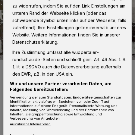
zu widerrufen, indem Sie auf den Link Einstellungen am
unteren Rand der Webseite klicken [oder das
schwebende Symbol unten links auf der Webseite, falls
zutreffend]. Ihre Einstellungen gelten innerhalb unseres
Website. Weitere Informationen finden Sie in unserer
Datenschutzerklärung.
Ihre Zustimmung umfasst alle wuppertaler-
rundschau.de-Seiten und schließt gem. Art. 49 Abs. 1 S.
Dieses Foto entstand im Jahr 1905 zur Feier des 30-jährigen
1 lit. a DSGVO auch die Datenverarbeitung außerhalb
Bestehens der Freiwilligen Langerfelder Feuerwehr.
des EWR, z.B. in den USA ein.
Foto: Feuerwehr Langerfeld
Wir und unsere Partner verarbeiten Daten, um
Folgendes bereitzustellen:
Verwendung genauer Standortdaten. Endgeräteeigenschaften zur
Identifikation aktiv abfragen. Speichern von oder Zugriff auf
Informationen auf einem Endgerät. Personalisierte Werbung und
Inhalte, Messung von Werbeleistung und der Performance von
Von Milka Vidovic
Inhalten, Zielgruppenforschung sowie Entwicklung und
Verbesserung von Angeboten.
Ausführliche Informationen
m Jahr 1875 rief der damalige Amtmann