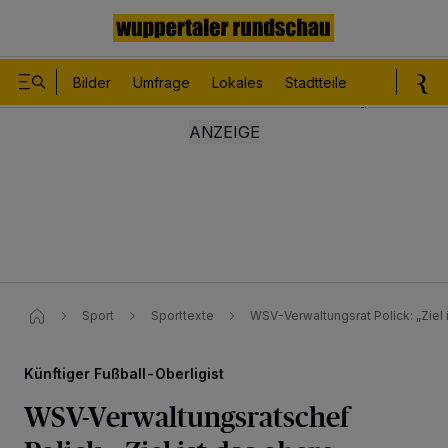
Bilder
Umfrage
Lokales
Stadtteile
Sport
Le
Sport
Sporttexte
WSV-Verwaltungsrat Polick: „Ziel i
Künftiger Fußball-Oberligist
WSV-Verwaltungsratschef