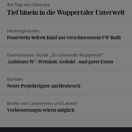
Am Tag des Geotops
Tief hinein in die Wuppertaler Unterwelt
Heckinghausen
Feuerwehr befreit Kind aus verschlossenem VW Bulli
Feuerwehr befreit Kind aus verschlossenem VW Bulli
Gastronomie-Guide „So schmeckt Wuppertal!“
„Goldenes W“: Weisheit, Geduld – und gutes Essen
„Goldenes W“: Weisheit, Geduld – und gutes Essen
Barmen
Neuer Projekteigner am Heubruch
Neuer Projekteigner am Heubruch
Briefe von Leserinnen und Lesern
Verbesserungen wären möglich
Verbesserungen wären möglich