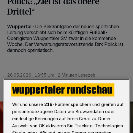
Polick: „Ziel ist das obere
Drittel“
Wuppertal
·
Die Bekanntgabe der neuen sportlichen
Leitung verschiebt sich beim künftigen Fußball-
Oberligisten Wuppertaler SV zwar in die kommende
Woche. Der Verwaltungsratsvorsitzende Dirk Polick ist
dennoch optimistisch.
28.05.2026 , 18:55 Uhr
2 Minuten Lesezeit
Wir und unsere
218
-Partner speichern und greifen auf
personenbezogene Daten wie Browserdaten oder
eindeutige Kennungen auf Ihrem Gerät zu. Durch
Auswahl von OK aktivieren Sie Tracking-Technologien
für die unter „Wir und unsere Partner verarbeiten