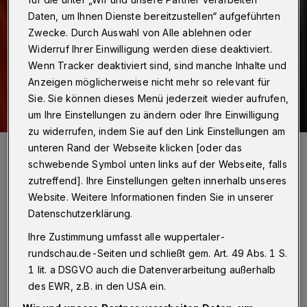
Daten, um Ihnen Dienste bereitzustellen“ aufgeführten
Zwecke. Durch Auswahl von Alle ablehnen oder
Widerruf Ihrer Einwilligung werden diese deaktiviert.
Wenn Tracker deaktiviert sind, sind manche Inhalte und
Anzeigen möglicherweise nicht mehr so relevant für
Sie. Sie können dieses Menü jederzeit wieder aufrufen,
um Ihre Einstellungen zu ändern oder Ihre Einwilligung
zu widerrufen, indem Sie auf den Link Einstellungen am
Der Verwaltungsratsvorsitzende Dirk Polick.
unteren Rand der Webseite klicken [oder das
Foto: Dirk Freund
schwebende Symbol unten links auf der Webseite, falls
zutreffend]. Ihre Einstellungen gelten innerhalb unseres
Website. Weitere Informationen finden Sie in unserer
Datenschutzerklärung.
Ihre Zustimmung umfasst alle wuppertaler-
„Es wird noch ein paar Tage dauern, weil im
rundschau.de-Seiten und schließt gem. Art. 49 Abs. 1 S.
Rahmen der Feinabstimmung noch ein paar
1 lit. a DSGVO auch die Datenverarbeitung außerhalb
des EWR, z.B. in den USA ein.
Kleinigkeiten zu klären sind“, erklärte Polick