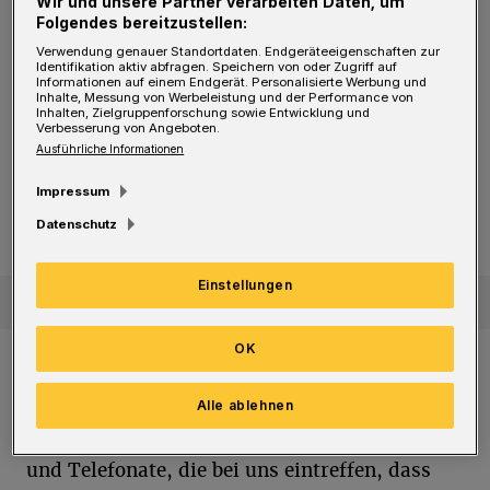
Wir und unsere Partner verarbeiten Daten, um
am Donnerstagnachmittag (28. Mai 2026) auf
Folgendes bereitzustellen:
Anfrage der Rundschau. Spätestens am
Verwendung genauer Standortdaten. Endgeräteeigenschaften zur
Identifikation aktiv abfragen. Speichern von oder Zugriff auf
Mittwoch und damit vor dem Feiertag solle
Informationen auf einem Endgerät. Personalisierte Werbung und
Inhalte, Messung von Werbeleistung und der Performance von
aber Vollzug gemeldet werden.
Inhalten, Zielgruppenforschung sowie Entwicklung und
Verbesserung von Angeboten.
Ausführliche Informationen
Künftiger Fußball-Oberligist
WSV will diese Woche die sportliche Leitung vorstellen
WSV will diese Woche die
Impressum
sportliche Leitung vorstellen
Datenschutz
Einstellungen
OK
Man sei zwar „spät dran“, doch die
zusätzlichen Tage seien kein Problem: „Wir
Alle ablehnen
wissen durch die zahlreichen Mails, Anfragen
und Telefonate, die bei uns eintreffen, dass