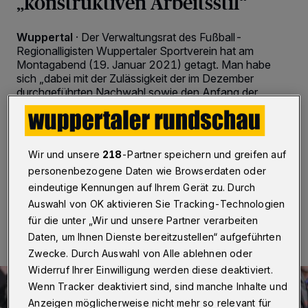
„konstruktiven Arbeitsstil“
Wuppertal
·
Der Verwaltungsrat des Fußball-
Regionalligisten Wuppertaler Sportverein hat am
Montagabend (19. Januar 2021) getagt. Man habe
sich „dabei mit der Zulässigkeit der im Dezember
durchgeführten Nachwahl sowie den Anfang der
Woche öffentlich gewordenen Anfechtungen und
Vorwürfen beschäftigt“, heißt es in einer vom
Vorsitzenden Christian Vorbau am Dienstagnachmittag
veröffentlichten Stellungnahme. Der Wortlaut.
Wir und unsere
218
-Partner speichern und greifen auf
personenbezogene Daten wie Browserdaten oder
eindeutige Kennungen auf Ihrem Gerät zu. Durch
Auswahl von OK aktivieren Sie Tracking-Technologien
20.01.2021 , 15:54 Uhr
2 Minuten Lesezeit
für die unter „Wir und unsere Partner verarbeiten
Daten, um Ihnen Dienste bereitzustellen“ aufgeführten
Zwecke. Durch Auswahl von Alle ablehnen oder
Widerruf Ihrer Einwilligung werden diese deaktiviert.
Wenn Tracker deaktiviert sind, sind manche Inhalte und
Anzeigen möglicherweise nicht mehr so relevant für