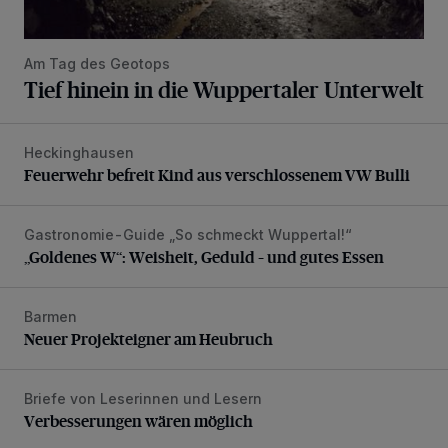
Am Tag des Geotops
Tief hinein in die Wuppertaler Unterwelt
Heckinghausen
Feuerwehr befreit Kind aus verschlossenem VW Bulli
Feuerwehr befreit Kind aus verschlossenem VW Bulli
Gastronomie-Guide „So schmeckt Wuppertal!“
„Goldenes W“: Weisheit, Geduld – und gutes Essen
„Goldenes W“: Weisheit, Geduld – und gutes Essen
Barmen
Neuer Projekteigner am Heubruch
Neuer Projekteigner am Heubruch
Briefe von Leserinnen und Lesern
Verbesserungen wären möglich
Verbesserungen wären möglich