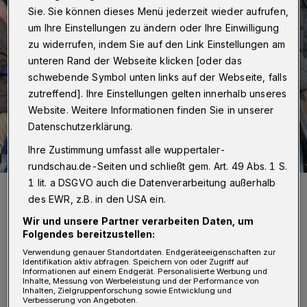
Sie. Sie können dieses Menü jederzeit wieder aufrufen,
um Ihre Einstellungen zu ändern oder Ihre Einwilligung
zu widerrufen, indem Sie auf den Link Einstellungen am
unteren Rand der Webseite klicken [oder das
schwebende Symbol unten links auf der Webseite, falls
zutreffend]. Ihre Einstellungen gelten innerhalb unseres
Website. Weitere Informationen finden Sie in unserer
Datenschutzerklärung.
Ihre Zustimmung umfasst alle wuppertaler-
rundschau.de-Seiten und schließt gem. Art. 49 Abs. 1 S.
1 lit. a DSGVO auch die Datenverarbeitung außerhalb
Der ehemalige Oberbürgermeister Andreas Mucke (Mitte, rechts
Marc Schulz) ist nun Verwaltungsratsmitglied (Archivbild).
des EWR, z.B. in den USA ein.
Foto: Dirk Freund
Wir und unsere Partner verarbeiten Daten, um
Folgendes bereitzustellen:
Verwendung genauer Standortdaten. Endgeräteeigenschaften zur
Identifikation aktiv abfragen. Speichern von oder Zugriff auf
Informationen auf einem Endgerät. Personalisierte Werbung und
Inhalte, Messung von Werbeleistung und der Performance von
Inhalten, Zielgruppenforschung sowie Entwicklung und
„Anwesend waren auch der WSV-
Verbesserung von Angeboten.