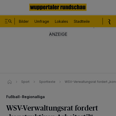
Bilder
Umfrage
Lokales
Stadtteile
Sport
Le
Sport
Sporttexte
WSV-Verwaltungsrat fordert „konst
Fußball-Regionalliga
WSV-Verwaltungsrat fordert