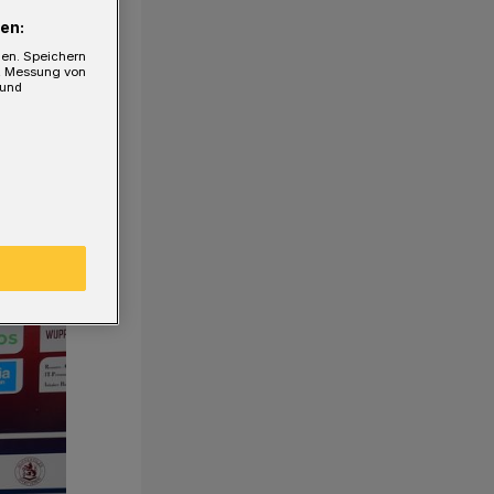
en:
gen. Speichern
e, Messung von
 und