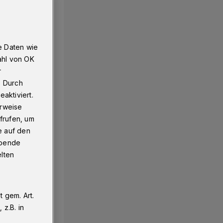
e Daten wie
ahl von OK
r
. Durch
aktiviert.
erweise
frufen, um
e auf den
ebende
elten
 gem. Art.
z.B. in