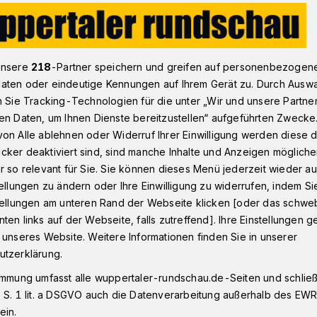
V-Sportchef Hutwelker: „Mit voller Kapelle“
unsere
218
-Partner speichern und greifen auf personenbezogen
aten oder eindeutige Kennungen auf Ihrem Gerät zu. Durch Ausw
n Sie Tracking-Technologien für die unter „Wir und unsere Partne
en Daten, um Ihnen Dienste bereitzustellen“ aufgeführten Zwecke
on Alle ablehnen oder Widerruf Ihrer Einwilligung werden diese de
ef Hutwelker: „Mit
cker deaktiviert sind, sind manche Inhalte und Anzeigen möglich
r so relevant für Sie. Sie können dieses Menü jederzeit wieder au
le“
tellungen zu ändern oder Ihre Einwilligung zu widerrufen, indem Si
stellungen am unteren Rand der Webseite klicken [oder das schw
ten links auf der Webseite, falls zutreffend]. Ihre Einstellungen g
 unseres Website. Weitere Informationen finden Sie in unserer
ker hatte am Dienstagabend einen
utzerklärung.
fenstraße. Dort beobachtete der
Regionalligisten Wuppertaler SV den 2:0-
immung umfasst alle wuppertaler-rundschau.de-Seiten und schließt
 Uerdingen vor 10.127 Zuschauern im
 S. 1 lit. a DSGVO auch die Datenverarbeitung außerhalb des EWR, 
konkurrenten RWE. Die Krefelder sind der
ein.