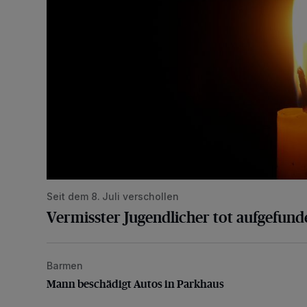
Seit dem 8. Juli verschollen
Vermisster Jugendlicher tot aufgefund
Barmen
Mann beschädigt Autos in Parkhaus
Mann beschädigt Autos in Parkhaus