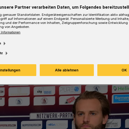
 kommenden Mittwoch (10. April 2019)
unsere Partner verarbeiten Daten, um Folgendes bereitzustell
nheim bezwingen.
 genauer Standortdaten. Endgeräteeigenschaften zur Identifikation aktiv abfra
griff auf Informationen auf einem Endgerät. Personalisierte Werbung und Inhalt
ung und der Performance von Inhalten, Zielgruppenforschung sowie Entwicklung
ng von Angeboten.
 Informationen
sezeit
m
tz
instellungen
Alle ablehnen
OK