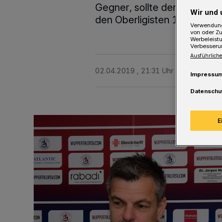
Gegner, sollte der WSV am
Wir und 
den Oberligisten 1. FC Mo
Verwendung
von oder Zu
Werbeleist
Verbesseru
Ausführliche
02.04.2019 , 21:31 Uhr
2 Minuten Le
Impressu
Datenschu
E