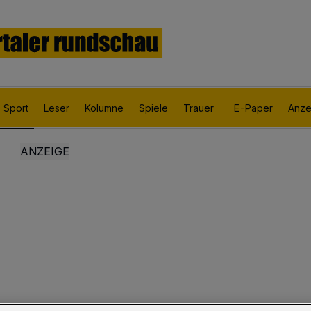
Sport
Leser
Kolumne
Spiele
Trauer
E-Paper
Anze