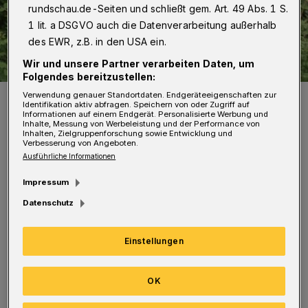
rundschau.de-Seiten und schließt gem. Art. 49 Abs. 1 S.
1 lit. a DSGVO auch die Datenverarbeitung außerhalb
des EWR, z.B. in den USA ein.
Wir und unsere Partner verarbeiten Daten, um
Folgendes bereitzustellen:
Verwendung genauer Standortdaten. Endgeräteeigenschaften zur
Leonie Schmitz geht nun für den TVB auf Torejagd.
Identifikation aktiv abfragen. Speichern von oder Zugriff auf
Foto: ASC 09 Dortmund
Informationen auf einem Endgerät. Personalisierte Werbung und
Inhalte, Messung von Werbeleistung und der Performance von
Inhalten, Zielgruppenforschung sowie Entwicklung und
Verbesserung von Angeboten.
Ausführliche Informationen
Impressum
Die 20 Jahre alte Rechtshänderin gilt als
Datenschutz
hoffnungsvolles Talent und hatte zuletzt bei
ihrem Club in der Oberliga Westfalen großen
Einstellungen
Anteil an zwei Vizemeisterschaften. Zuvor war
sie als Jugendspielerin unter anderem bei der
OK
SG Menden und beim HLZ Ahlen in der