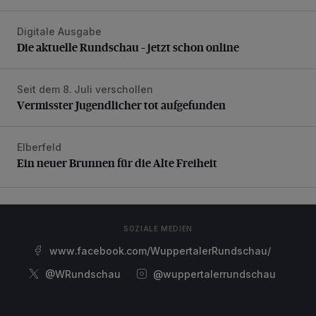
Digitale Ausgabe
Die aktuelle Rundschau – jetzt schon online
Die aktuelle Rundschau – jetzt schon online
Seit dem 8. Juli verschollen
Vermisster Jugendlicher tot aufgefunden
Vermisster Jugendlicher tot aufgefunden
Elberfeld
Ein neuer Brunnen für die Alte Freiheit
Ein neuer Brunnen für die Alte Freiheit
SOZIALE MEDIEN
www.facebook.com/WuppertalerRundschau/
@WRundschau
@wuppertalerrundschau