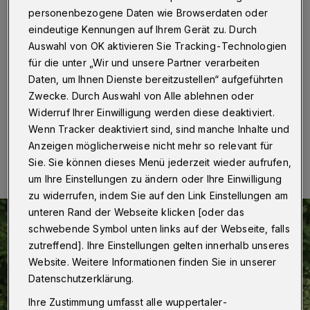
durchstarten
personenbezogene Daten wie Browserdaten oder
eindeutige Kennungen auf Ihrem Gerät zu. Durch
Wuppertal
·
Der Handball-Zweitligist TVB Wuppertal
Auswahl von OK aktivieren Sie Tracking-Technologien
hat eine weitere Spielerin aus der Region für die
für die unter „Wir und unsere Partner verarbeiten
kommende Saison verpflichtet. Leonie Schmitz
wechselt vom ASC 09 Dortmund in die Buschenburg.
Daten, um Ihnen Dienste bereitzustellen“ aufgeführten
Zwecke. Durch Auswahl von Alle ablehnen oder
Widerruf Ihrer Einwilligung werden diese deaktiviert.
Wenn Tracker deaktiviert sind, sind manche Inhalte und
29.05.2020 , 07:30 Uhr
Eine Minute Lesezeit
Anzeigen möglicherweise nicht mehr so relevant für
Sie. Sie können dieses Menü jederzeit wieder aufrufen,
um Ihre Einstellungen zu ändern oder Ihre Einwilligung
zu widerrufen, indem Sie auf den Link Einstellungen am
unteren Rand der Webseite klicken [oder das
schwebende Symbol unten links auf der Webseite, falls
zutreffend]. Ihre Einstellungen gelten innerhalb unseres
Website. Weitere Informationen finden Sie in unserer
Datenschutzerklärung.
Ihre Zustimmung umfasst alle wuppertaler-