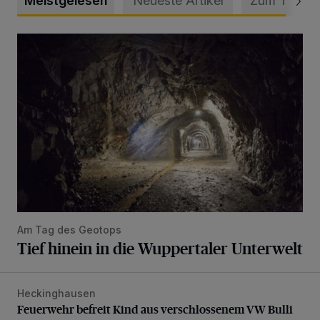
Meistgelesen
Neueste Artikel
Zum Thema
Tief hinein in die Wuppertaler Unterwelt
Am Tag des Geotops
Tief hinein in die Wuppertaler Unterwelt
Heckinghausen
Feuerwehr befreit Kind aus verschlossenem VW Bulli
Feuerwehr befreit Kind aus verschlossenem VW Bulli