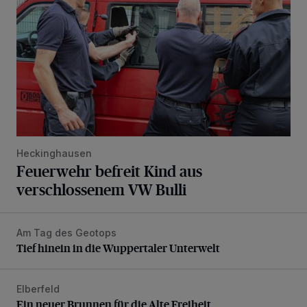
Heckinghausen
Feuerwehr befreit Kind aus
verschlossenem VW Bulli
Am Tag des Geotops
Tief hinein in die Wuppertaler Unterwelt
Tief hinein in die Wuppertaler Unterwelt
Elberfeld
Ein neuer Brunnen für die Alte Freiheit
Ein neuer Brunnen für die Alte Freiheit