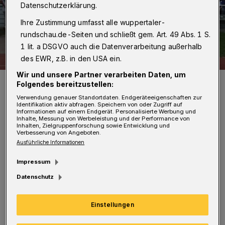
Datenschutzerklärung.
Ihre Zustimmung umfasst alle wuppertaler-
rundschau.de-Seiten und schließt gem. Art. 49 Abs. 1 S.
1 lit. a DSGVO auch die Datenverarbeitung außerhalb
des EWR, z.B. in den USA ein.
Wir und unsere Partner verarbeiten Daten, um
Werner Hansch und Carsten Kulawik im Jahr 2006.
Folgendes bereitzustellen:
Foto: Kulawik
Verwendung genauer Standortdaten. Endgeräteeigenschaften zur
Identifikation aktiv abfragen. Speichern von oder Zugriff auf
Informationen auf einem Endgerät. Personalisierte Werbung und
Inhalte, Messung von Werbeleistung und der Performance von
Inhalten, Zielgruppenforschung sowie Entwicklung und
Verbesserung von Angeboten.
Ausführliche Informationen
2006 haben sich Kulawik und der heute 81-
Impressum
Jährige bei einem Benefizspiel kennen gelernt
Datenschutz
und sind seitdem in Kontakt geblieben. „Er hat
den Traum vieler Kinder auf dem Bolzplatz
Einstellungen
gelebt. Über 30 Jahre war die ,Stimme des