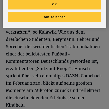
Ruhrgebiets‘ aus der Fußball-
OK
Berichterstattung nicht wegzudenken. Dabei
lief zunächst alles ganz anders als geplant –
Alle ablehnen
er musste einige Schicksalsschläge
verkraften“, so Kulawik. Wie aus dem
dreifachen Studenten, Bergmann, Lehrer und
Sprecher der westdeutschen Trabrennbahnen
einer der beliebtesten Fußball-
Kommentatoren Deutschlands geworden ist,
erzählt er bei „Spitz auf Knopf“. Hansch
spricht über sein einmaliges DAZN-Comeback
im Februar 2020, blickt auf seine größten
Momente am Mikrofon zurück und reflektiert
die einschneidenden Erlebnisse seiner
Kindheit.