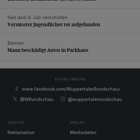
Seit dem 8. Juli verschollen
Vermisster Jugendlicher tot aufgefunden
Vermisster Jugendlicher tot aufgefunden
Barmen
Mann beschädigt Autos in Parkhaus
Mann beschädigt Autos in Parkhaus
SOZIALE MEDIEN
www.facebook.com/WuppertalerRundschau/
@WRundschau
@wuppertalerrundschau
SERVICES
VERLAG
Reklamation
Mediadaten