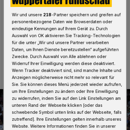
Ruhrgebiets“
Wir und unsere
218
-Partner speichern und greifen auf
Wuppertal
·
WSV-Stadionsprecher Carsten Kulawik
hat die erste Folge seines neuen Podcasts „Spitz auf
personenbezogene Daten wie Browserdaten oder
Knopf – das Interview, wenn das Flutlicht aus ist“
eindeutige Kennungen auf Ihrem Gerät zu. Durch
veröffentlicht. Gesprächspartner zum Auftakt ist
Auswahl von OK aktivieren Sie Tracking-Technologien
Reporter-Ikone Werner Hansch.
für die unter „Wir und unsere Partner verarbeiten
Daten, um Ihnen Dienste bereitzustellen“ aufgeführten
Zwecke. Durch Auswahl von Alle ablehnen oder
15.05.2020 , 21:10 Uhr
Eine Minute Lesezeit
Widerruf Ihrer Einwilligung werden diese deaktiviert.
Wenn Tracker deaktiviert sind, sind manche Inhalte und
Anzeigen möglicherweise nicht mehr so relevant für
Sie. Sie können dieses Menü jederzeit wieder aufrufen,
um Ihre Einstellungen zu ändern oder Ihre Einwilligung
zu widerrufen, indem Sie auf den Link Einstellungen am
unteren Rand der Webseite klicken [oder das
schwebende Symbol unten links auf der Webseite, falls
zutreffend]. Ihre Einstellungen gelten innerhalb unseres
Website. Weitere Informationen finden Sie in unserer