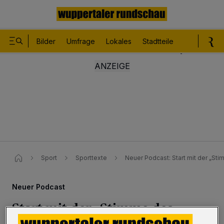
Bilder
Umfrage
Lokales
Stadtteile
Sport
Le
Sport
Sporttexte
Neuer Podcast: Start mit der „St
Neuer Podcast
Start mit der „Stimme des