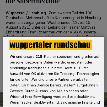
die Silbermedaille
Wuppertal / Hamburg
·
Zum zweiten Teil der 100.
Deutschen Meisterschaft im Kanurennsport in Hamburg
waren am vergangenen Wochenende (13. bis 15.
August 2021) unter der Leitung der Trainer Matthias
Ebhardt und Timo Rosenthal von der KSG Wuppertal
die Canadier-Junioren Moritz Hasenack, Niels Raeder,
Leonard Joest und Alina Burandt und die
Leistungsklasse-Fahrer Maximilian Zöllner und Jannick
Wienand angereist.
Wir und unsere
218
-Partner speichern und greifen auf
personenbezogene Daten wie Browserdaten oder
eindeutige Kennungen auf Ihrem Gerät zu. Durch
16.08.2021 , 21:23 Uhr
2 Minuten Lesezeit
Auswahl von OK aktivieren Sie Tracking-Technologien
für die unter „Wir und unsere Partner verarbeiten
Daten, um Ihnen Dienste bereitzustellen“ aufgeführten
Zwecke. Durch Auswahl von Alle ablehnen oder
Widerruf Ihrer Einwilligung werden diese deaktiviert.
Wenn Tracker deaktiviert sind, sind manche Inhalte und