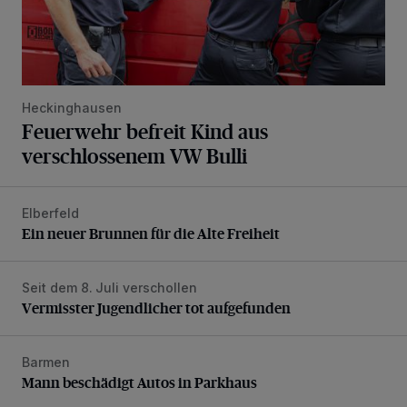
Heckinghausen
Feuerwehr befreit Kind aus
verschlossenem VW Bulli
Elberfeld
Ein neuer Brunnen für die Alte Freiheit
Ein neuer Brunnen für die Alte Freiheit
Seit dem 8. Juli verschollen
Vermisster Jugendlicher tot aufgefunden
Vermisster Jugendlicher tot aufgefunden
Barmen
Mann beschädigt Autos in Parkhaus
Mann beschädigt Autos in Parkhaus