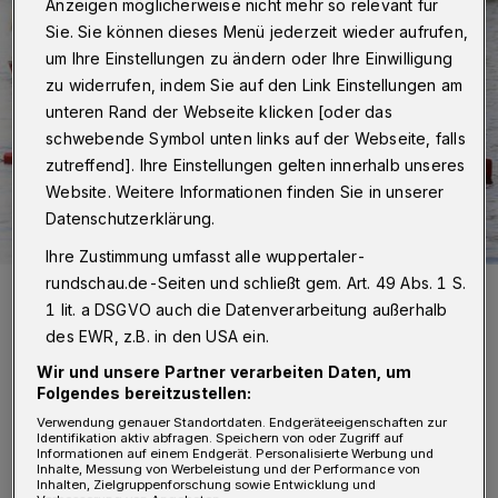
Anzeigen möglicherweise nicht mehr so relevant für
Sie. Sie können dieses Menü jederzeit wieder aufrufen,
um Ihre Einstellungen zu ändern oder Ihre Einwilligung
zu widerrufen, indem Sie auf den Link Einstellungen am
unteren Rand der Webseite klicken [oder das
schwebende Symbol unten links auf der Webseite, falls
zutreffend]. Ihre Einstellungen gelten innerhalb unseres
Website. Weitere Informationen finden Sie in unserer
Datenschutzerklärung.
Ihre Zustimmung umfasst alle wuppertaler-
rundschau.de-Seiten und schließt gem. Art. 49 Abs. 1 S.
Maximilian Zöllner stand mehrfach auf dem Treppchen.
1 lit. a DSGVO auch die Datenverarbeitung außerhalb
Foto: KSG Wuppertal
des EWR, z.B. in den USA ein.
Wir und unsere Partner verarbeiten Daten, um
Folgendes bereitzustellen:
Verwendung genauer Standortdaten. Endgeräteeigenschaften zur
I
Identifikation aktiv abfragen. Speichern von oder Zugriff auf
n den 200-Meter-Rennen konnte sich
Informationen auf einem Endgerät. Personalisierte Werbung und
Inhalte, Messung von Werbeleistung und der Performance von
lediglich Maximilian Zöllner für das
Inhalten, Zielgruppenforschung sowie Entwicklung und