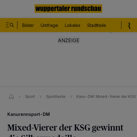
Bilder
Umfrage
Lokales
Stadtteile
Sport
Le
Sport
Sporttexte
Kanu-DM: Mixed-Vierer der KSG W
Kanurennsport-DM
Mixed-Vierer der KSG gewinnt