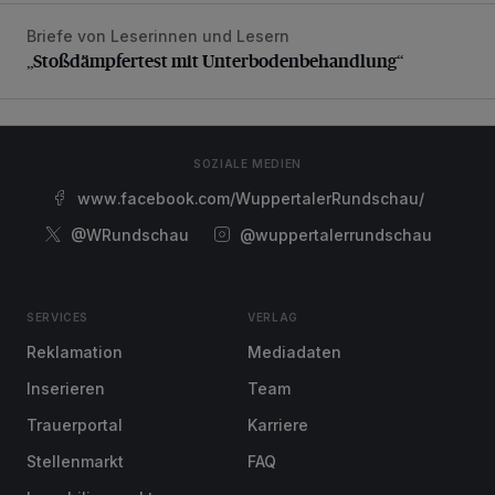
Briefe von Leserinnen und Lesern
„Stoßdämpfertest mit Unterbodenbehandlung“
„Stoßdämpfertest mit Unterbodenbehandlung“
SOZIALE MEDIEN
www.facebook.com/WuppertalerRundschau/
@WRundschau
@wuppertalerrundschau
SERVICES
VERLAG
Reklamation
Mediadaten
Inserieren
Team
Trauerportal
Karriere
Stellenmarkt
FAQ