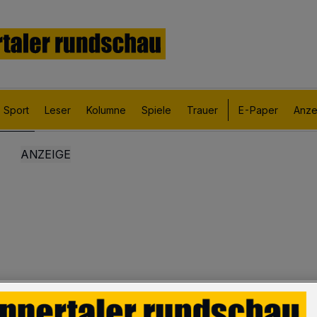
Sport
Leser
Kolumne
Spiele
Trauer
E-Paper
Anze