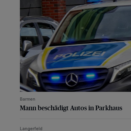
Barmen
Mann beschädigt Autos in Parkhaus
Langerfeld
Schwerer Unfall mit 2,48 Promille