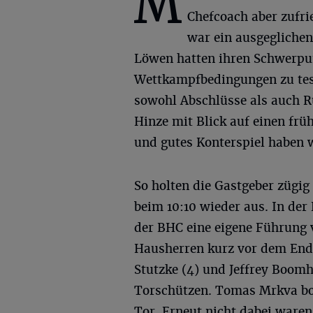
M
Chefcoach aber zufri
war ein ausgeglichen
Löwen hatten ihren Schwerpun
Wettkampfbedingungen zu test
sowohl Abschlüsse als auch R
Hinze mit Blick auf einen fr
und gutes Konterspiel haben wi
So holten die Gastgeber zügig
beim 10:10 wieder aus. In der
der BHC eine eigene Führung v
Hausherren kurz vor dem Ende
Stutzke (4) und Jeffrey Boom
Torschützen. Tomas Mrkva bot
Tor. Erneut nicht dabei waren