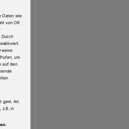
e Daten wie
ahl von OK
22
r
. Durch
aktiviert.
erweise
frufen, um
e auf den
ebende
elten
 gem. Art.
z.B. in
en: