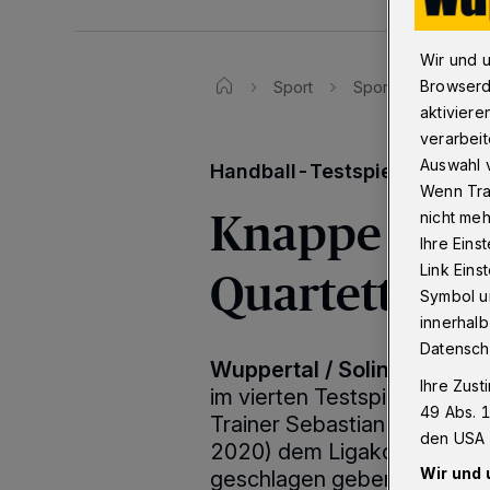
Wir und 
Browserd
Sport
Sporttexte
Ha
aktiviere
verarbeit
Auswahl v
Handball-Testspiel: 21:22 g
Wenn Tra
Knappe BHC-
nicht meh
Ihre Eins
Quartett
Link Ein
Symbol un
innerhalb
Datensch
Wuppertal / Solingen
·
Der 
Ihre Zust
im vierten Testspiel die er
49 Abs. 1
Trainer Sebastian Hinze mu
den USA 
2020) dem Ligakonkurrente
Wir und 
geschlagen geben.