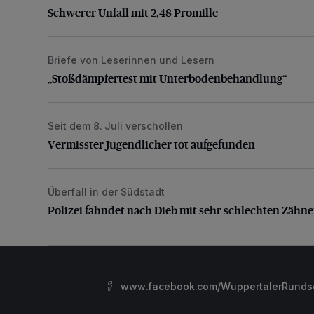
Schwerer Unfall mit 2,48 Promille
Briefe von Leserinnen und Lesern
„Stoßdämpfertest mit Unterbodenbehandlung“
„Stoßdämpfertest mit Unterbodenbehandlung“
Seit dem 8. Juli verschollen
Vermisster Jugendlicher tot aufgefunden
Vermisster Jugendlicher tot aufgefunden
Überfall in der Südstadt
Polizei fahndet nach Dieb mit sehr schlechten Zähne
Polizei fahndet nach Dieb mit sehr schlechten Zähn
www.facebook.com/WuppertalerRunds