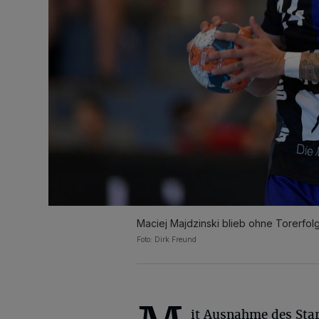
Maciej Majdzinski blieb ohne Torerfolg
Foto: Dirk Freund
it Ausnahme des Star