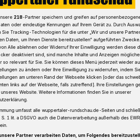
unsere
218
-Partner speichern und greifen auf personenbezogen
aten oder eindeutige Kennungen auf Ihrem Gerät zu. Durch Ausw
ndball-Bundesligist Bergischer HC verliert Test gegen Wetzlar 21:
n Sie Tracking-Technologien für die unter „Wir und unsere Partne
en Daten, um Ihnen Dienste bereitzustellen“ aufgeführten Zwecke
on Alle ablehnen oder Widerruf Ihrer Einwilligung werden diese de
egen Wetzlar
cker deaktiviert sind, sind manche Inhalte und Anzeigen möglich
Niederlage ohne
r so relevant für Sie. Sie können dieses Menü jederzeit wieder au
tellungen zu ändern oder Ihre Einwilligung zu widerrufen, indem Si
stellungen am unteren Rand der Webseite klicken [oder das schw
ten links auf der Webseite, falls zutreffend]. Ihre Einstellungen g
 unseres Website. Weitere Informationen finden Sie in unserer
utzerklärung.
Handball-Bundesligist Bergischer HC hat
immung umfasst alle wuppertaler-rundschau.de-Seiten und schließt
ste Niederlage kassiert. Das Team von
 S. 1 lit. a DSGVO auch die Datenverarbeitung außerhalb des EWR, 
sste sich am Mittwoch (16. September
ein.
n HSG Wetzlar mit 21:22 (11:12)
unsere Partner verarbeiten Daten, um Folgendes bereitzustell