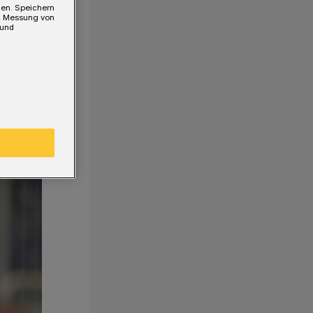
gen. Speichern
e, Messung von
 und