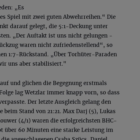
eden: „Es
es Spiel mit zwei guten Abwehrreihen.“ Die
kt darauf gelegt, die 5:1-Deckung unter
en. „Der Auftakt ist uns nicht gelungen -
ückzug waren nicht zufriedenstellend“, so
ühen 1:7-Rückstand. „Über Torhüter-Paraden
r uns aber stabilisiert."
 auf und glichen die Begegnung erstmals
 Folge lag Wetzlar immer knapp vorn, so dass
erpasste. Der letzte Ausgleich gelang den
 beim Stand von 21:21. Max Darj (5), Lukas
houwer (4/1) waren die erfolgreichsten BHC-
 über 60 Minuten eine starke Leistung im
 die angeschlagenen Csaba Szücs, Daniel