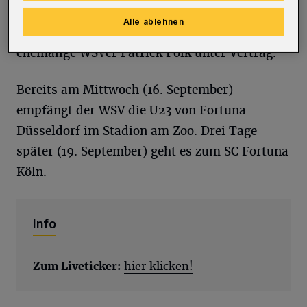
Kevin Pytlik und Ilyas Zhou sind weiterhin
Alle ablehnen
noch nicht fit. In Lippstadt steht der
ehemalige WSVer Patrick Polk unter Vertrag.
Bereits am Mittwoch (16. September)
empfängt der WSV die U23 von Fortuna
Düsseldorf im Stadion am Zoo. Drei Tage
später (19. September) geht es zum SC Fortuna
Köln.
Info
Zum Liveticker:
hier klicken!