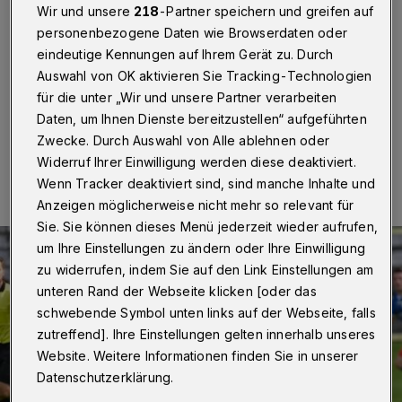
Wir und unsere
218
-Partner speichern und greifen auf
Wuppertal
·
In der Fußball-Regionalliga ist der
personenbezogene Daten wie Browserdaten oder
Wuppertaler SV am Samstag (12. September 2020) zu
Gast beim SV Lippstadt. Anstoß in der Liebelt-Arena ist
eindeutige Kennungen auf Ihrem Gerät zu. Durch
um 14 Uhr.
Auswahl von OK aktivieren Sie Tracking-Technologien
für die unter „Wir und unsere Partner verarbeiten
Daten, um Ihnen Dienste bereitzustellen“ aufgeführten
Zwecke. Durch Auswahl von Alle ablehnen oder
12.09.2020 , 09:00 Uhr
Eine Minute Lesezeit
Widerruf Ihrer Einwilligung werden diese deaktiviert.
Wenn Tracker deaktiviert sind, sind manche Inhalte und
Anzeigen möglicherweise nicht mehr so relevant für
Sie. Sie können dieses Menü jederzeit wieder aufrufen,
um Ihre Einstellungen zu ändern oder Ihre Einwilligung
zu widerrufen, indem Sie auf den Link Einstellungen am
unteren Rand der Webseite klicken [oder das
schwebende Symbol unten links auf der Webseite, falls
zutreffend]. Ihre Einstellungen gelten innerhalb unseres
Website. Weitere Informationen finden Sie in unserer
Datenschutzerklärung.