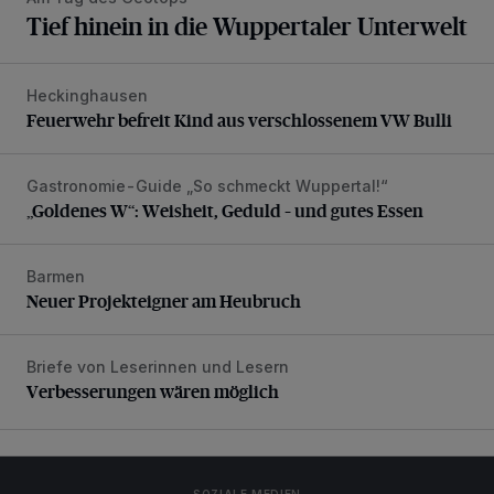
Tief hinein in die Wuppertaler Unterwelt
Heckinghausen
Feuerwehr befreit Kind aus verschlossenem VW Bulli
Feuerwehr befreit Kind aus verschlossenem VW Bulli
Gastronomie-Guide „So schmeckt Wuppertal!“
„Goldenes W“: Weisheit, Geduld – und gutes Essen
„Goldenes W“: Weisheit, Geduld – und gutes Essen
Barmen
Neuer Projekteigner am Heubruch
Neuer Projekteigner am Heubruch
Briefe von Leserinnen und Lesern
Verbesserungen wären möglich
Verbesserungen wären möglich