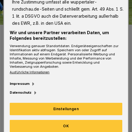
Ihre Zustimmung umfasst alle wuppertaler-
rundschau.de-Seiten und schließt gem. Art. 49 Abs. 1 S.
1 lit. a DSGVO auch die Datenverarbeitung außerhalb
des EWR, z.B. in den USA ein.
Der WSV rang Ahlen im Stadion am Zoo nieder.
Wir und unsere Partner verarbeiten Daten, um
Foto: Dirk Freund
Folgendes bereitzustellen:
Verwendung genauer Standortdaten. Endgeräteeigenschaften zur
Identifikation aktiv abfragen. Speichern von oder Zugriff auf
Informationen auf einem Endgerät. Personalisierte Werbung und
Inhalte, Messung von Werbeleistung und der Performance von
Inhalten, Zielgruppenforschung sowie Entwicklung und
Verbesserung von Angeboten.
Ausführliche Informationen
Beide Teams hatten am vergangenen
Wochenende ihre Auftaktspiele gewonnen –
Impressum
der WSV mit 1:0 gegen Aufsteiger RW Ahlen,
Datenschutz
Lippstadt setzte sich beim VfB Homberg mir
Einstellungen
2:0 durch. Personell muss Trainer Alexander
Voigt auf den Kader der vergangenen Partie
OK
zurückgreifen: Tim Wendel, Tolga Cokkosan,