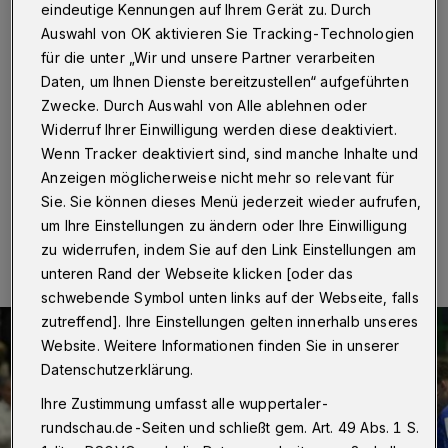
BHC vorzeitig
eindeutige Kennungen auf Ihrem Gerät zu. Durch
Auswahl von OK aktivieren Sie Tracking-Technologien
Wuppertal
·
Der Handball-Bundesligist Bergischer HC
für die unter „Wir und unsere Partner verarbeiten
muss ab Sommer 2024 auf Nationalspieler Tim
Daten, um Ihnen Dienste bereitzustellen“ aufgeführten
Nothdurft verzichten. Der 26-Jährige wechselt zu den
Zwecke. Durch Auswahl von Alle ablehnen oder
Rhein-Neckar Löwen und Ex-BHC-Coach Sebastian
Widerruf Ihrer Einwilligung werden diese deaktiviert.
Hinze.
Wenn Tracker deaktiviert sind, sind manche Inhalte und
Anzeigen möglicherweise nicht mehr so relevant für
Sie. Sie können dieses Menü jederzeit wieder aufrufen,
06.12.2023 , 13:22 Uhr
Eine Minute Lesezeit
um Ihre Einstellungen zu ändern oder Ihre Einwilligung
zu widerrufen, indem Sie auf den Link Einstellungen am
unteren Rand der Webseite klicken [oder das
schwebende Symbol unten links auf der Webseite, falls
zutreffend]. Ihre Einstellungen gelten innerhalb unseres
Website. Weitere Informationen finden Sie in unserer
Datenschutzerklärung.
Ihre Zustimmung umfasst alle wuppertaler-
rundschau.de-Seiten und schließt gem. Art. 49 Abs. 1 S.