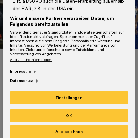
1 lit. a DSGVO auch die Datenverarbeitung außerhalb
des EWR, z.B. in den USA ein.
Wir und unsere Partner verarbeiten Daten, um
Folgendes bereitzustellen:
Verwendung genauer Standortdaten. Endgeräteeigenschaften zur
Identifikation aktiv abfragen. Speichern von oder Zugriff auf
Informationen auf einem Endgerät. Personalisierte Werbung und
Inhalte, Messung von Werbeleistung und der Performance von
Inhalten, Zielgruppenforschung sowie Entwicklung und
Verbesserung von Angeboten.
Die Wege von Tim Nothdurft (Nr. 8) und Linus Arnesson (Nr. 24)
trennen sich zum Saisonende.
Ausführliche Informationen
Foto: Dirk Freund
Impressum
Datenschutz
Einstellungen
Der Linksaußen zog eine Ausstiegsklausel in
seinem Vertrag. Nothdurft, der 2022 von HBW
OK
Balingen-Weilstetten gekommen war und
Alle ablehnen
bislang 35 Pflichtspiele für die Bergischen in