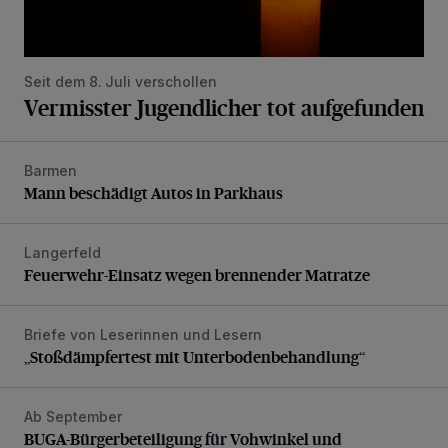
Seit dem 8. Juli verschollen
Vermisster Jugendlicher tot aufgefunden
Barmen
Mann beschädigt Autos in Parkhaus
Mann beschädigt Autos in Parkhaus
Langerfeld
Feuerwehr-Einsatz wegen brennender Matratze
Feuerwehr-Einsatz wegen brennender Matratze
Briefe von Leserinnen und Lesern
„Stoßdämpfertest mit Unterbodenbehandlung“
„Stoßdämpfertest mit Unterbodenbehandlung“
Ab September
BUGA-Bürgerbeteiligung für Vohwinkel und Nützenberg
BUGA-Bürgerbeteiligung für Vohwinkel und