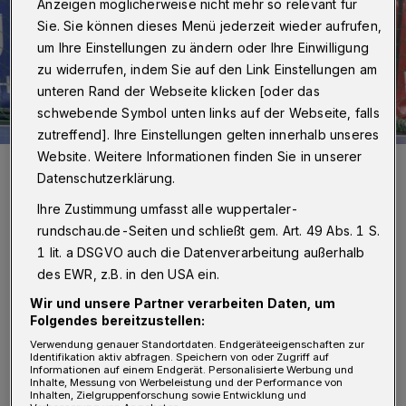
Anzeigen möglicherweise nicht mehr so relevant für
Sie. Sie können dieses Menü jederzeit wieder aufrufen,
um Ihre Einstellungen zu ändern oder Ihre Einwilligung
zu widerrufen, indem Sie auf den Link Einstellungen am
unteren Rand der Webseite klicken [oder das
schwebende Symbol unten links auf der Webseite, falls
zutreffend]. Ihre Einstellungen gelten innerhalb unseres
Website. Weitere Informationen finden Sie in unserer
BHC-Keeper Christopher Rudeck.
Datenschutzerklärung.
Foto: Dirk Freund
Ihre Zustimmung umfasst alle wuppertaler-
rundschau.de-Seiten und schließt gem. Art. 49 Abs. 1 S.
1 lit. a DSGVO auch die Datenverarbeitung außerhalb
des EWR, z.B. in den USA ein.
„Wir freuen uns darüber“, so Trainer
Wir und unsere Partner verarbeiten Daten, um
Folgendes bereitzustellen:
Sebastian Hinze. „Es ist nicht vergleichbar mit
Verwendung genauer Standortdaten. Endgeräteeigenschaften zur
einem Sieg in der Meisterschaft, aber wir
Identifikation aktiv abfragen. Speichern von oder Zugriff auf
Informationen auf einem Endgerät. Personalisierte Werbung und
wollten gewinnen.“ Den besseren Start hatten
Inhalte, Messung von Werbeleistung und der Performance von
Inhalten, Zielgruppenforschung sowie Entwicklung und