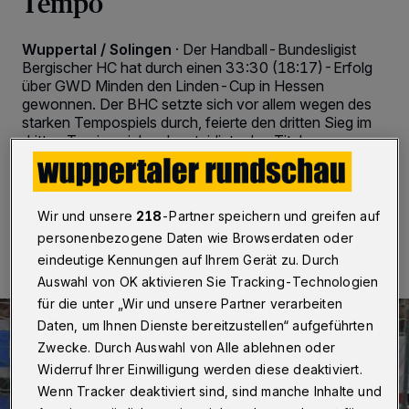
Tempo
Wuppertal / Solingen
·
Der Handball-Bundesligist
Bergischer HC hat durch einen 33:30 (18:17)-Erfolg
über GWD Minden den Linden-Cup in Hessen
gewonnen. Der BHC setzte sich vor allem wegen des
starken Tempospiels durch, feierte den dritten Sieg im
dritten Turnierspiel und verteidigte den Titel.
Wir und unsere
218
-Partner speichern und greifen auf
04.08.2019 , 13:05 Uhr
2 Minuten Lesezeit
personenbezogene Daten wie Browserdaten oder
eindeutige Kennungen auf Ihrem Gerät zu. Durch
Auswahl von OK aktivieren Sie Tracking-Technologien
für die unter „Wir und unsere Partner verarbeiten
Daten, um Ihnen Dienste bereitzustellen“ aufgeführten
Zwecke. Durch Auswahl von Alle ablehnen oder
Widerruf Ihrer Einwilligung werden diese deaktiviert.
Wenn Tracker deaktiviert sind, sind manche Inhalte und