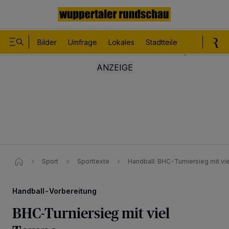
Bilder
Umfrage
Lokales
Stadtteile
Sport
Le
Sport
Sporttexte
Handball: BHC-Turniersieg mit v
Handball-Vorbereitung
BHC-Turniersieg mit viel