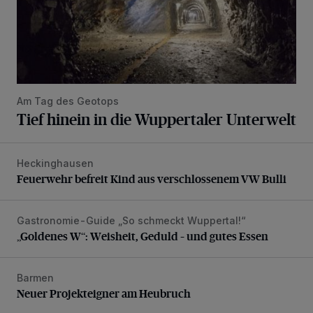
Am Tag des Geotops
Tief hinein in die Wuppertaler Unterwelt
Heckinghausen
Feuerwehr befreit Kind aus verschlossenem VW Bulli
Feuerwehr befreit Kind aus verschlossenem VW Bulli
Gastronomie-Guide „So schmeckt Wuppertal!“
„Goldenes W“: Weisheit, Geduld – und gutes Essen
„Goldenes W“: Weisheit, Geduld – und gutes Essen
Barmen
Neuer Projekteigner am Heubruch
Neuer Projekteigner am Heubruch