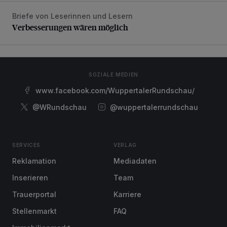
Briefe von Leserinnen und Lesern
Verbesserungen wären möglich
Verbesserungen wären möglich
SOZIALE MEDIEN
www.facebook.com/WuppertalerRundschau/
@WRundschau
@wuppertalerrundschau
SERVICES
VERLAG
Reklamation
Mediadaten
Inserieren
Team
Trauerportal
Karriere
Stellenmarkt
FAQ