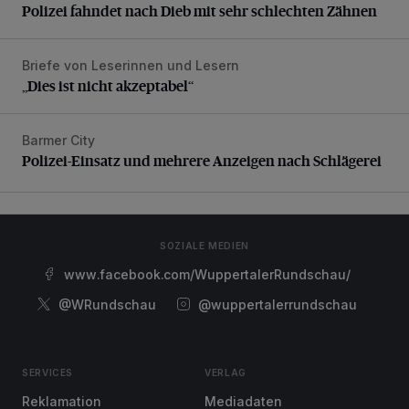
Polizei fahndet nach Dieb mit sehr schlechten Zähnen
Briefe von Leserinnen und Lesern
„Dies ist nicht akzeptabel“
„Dies ist nicht akzeptabel“
Barmer City
Polizei-Einsatz und mehrere Anzeigen nach Schlägerei
Polizei-Einsatz und mehrere Anzeigen nach Schlägerei
SOZIALE MEDIEN
www.facebook.com/WuppertalerRundschau/
@WRundschau
@wuppertalerrundschau
SERVICES
VERLAG
Reklamation
Mediadaten