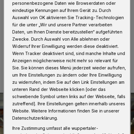
personenbezogene Daten wie Browserdaten oder
eindeutige Kennungen auf Ihrem Gerät zu. Durch
In der Handball-Bundesliga ist dem Bergischen HC am
Samstag (22. Februar 2015) der erhoffte
Auswahl von OK aktivieren Sie Tracking-Technologien
Befreiungsschlag gelungen. Durch den 30:28 (16:12)-
für die unter „Wir und unsere Partner verarbeiten
Sieg beim direkten Konkurrenten GWD Minden setzte
Daten, um Ihnen Dienste bereitzustellen“ aufgeführten
das Hinze-Team im Abstiegskampf ein
Zwecke. Durch Auswahl von Alle ablehnen oder
Ausrufezeichen.
Widerruf Ihrer Einwilligung werden diese deaktiviert.
Wenn Tracker deaktiviert sind, sind manche Inhalte und
Anzeigen möglicherweise nicht mehr so relevant für
21.02.2015 , 16:45 Uhr
Eine Minute Lesezeit
Sie. Sie können dieses Menü jederzeit wieder aufrufen,
um Ihre Einstellungen zu ändern oder Ihre Einwilligung
zu widerrufen, indem Sie auf den Link Einstellungen am
unteren Rand der Webseite klicken [oder das
schwebende Symbol unten links auf der Webseite, falls
zutreffend]. Ihre Einstellungen gelten innerhalb unseres
Website. Weitere Informationen finden Sie in unserer
Datenschutzerklärung.
Ihre Zustimmung umfasst alle wuppertaler-