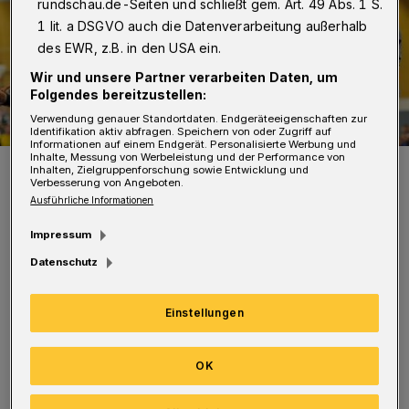
rundschau.de-Seiten und schließt gem. Art. 49 Abs. 1 S.
1 lit. a DSGVO auch die Datenverarbeitung außerhalb
des EWR, z.B. in den USA ein.
Wir und unsere Partner verarbeiten Daten, um
Folgendes bereitzustellen:
Verwendung genauer Standortdaten. Endgeräteeigenschaften zur
Identifikation aktiv abfragen. Speichern von oder Zugriff auf
Informationen auf einem Endgerät. Personalisierte Werbung und
Inhalte, Messung von Werbeleistung und der Performance von
Szene aus dem Hinspiel: Fabian Gutbrod im Anflug.
Inhalten, Zielgruppenforschung sowie Entwicklung und
Verbesserung von Angeboten.
Foto: Dirk Freund
Ausführliche Informationen
Impressum
Datenschutz
"40 Minuten hat der BHC sehr gut gestanden,
Einstellungen
danach wurde es eng. Aber die Bergischen
haben den Kampf klasse angenommen und
OK
fahren am Ende mit zwei Big-Points im