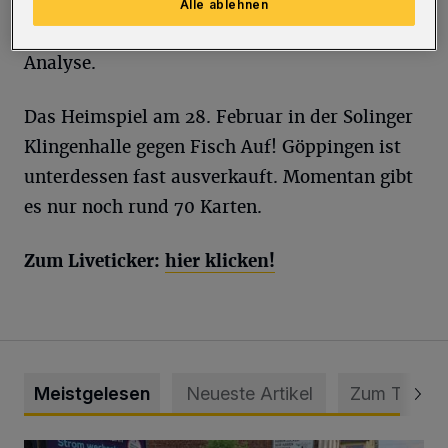
Gepäck nach Hause", so Rundschau-
Alle ablehnen
Mitarbeiter Tore Trapp in seiner Liveticker-
Analyse.
Das Heimspiel am 28. Februar in der Solinger
Klingenhalle gegen Fisch Auf! Göppingen ist
unterdessen fast ausverkauft. Momentan gibt
es nur noch rund 70 Karten.
Zum Liveticker:
hier klicken!
Meistgelesen
Neueste Artikel
Zum Thema