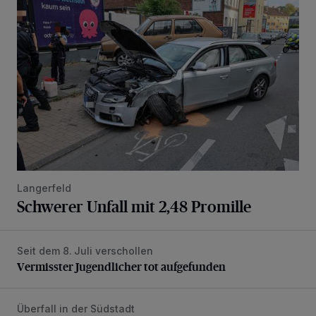
Schwerer Unfall mit 2,48 Promille
Langerfeld
Schwerer Unfall mit 2,48 Promille
Seit dem 8. Juli verschollen
Vermisster Jugendlicher tot aufgefunden
Vermisster Jugendlicher tot aufgefunden
Überfall in der Südstadt
Polizei fahndet nach Dieb mit sehr schlechten Zähnen