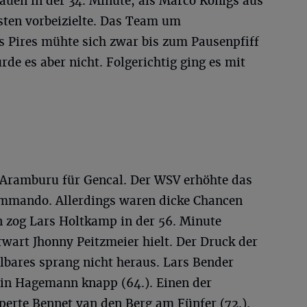
auen in der 34. Minute, als Marco Königs aus
sten vorbeizielte. Das Team um
s Pires mühte sich zwar bis zum Pausenpfiff
rde es aber nicht. Folgerichtig ging es mit
ramburu für Gencal. Der WSV erhöhte das
mando. Allerdings waren dicke Chancen
 zog Lars Holtkamp in der 56. Minute
wart Jhonny Peitzmeier hielt. Der Druck der
lbares sprang nicht heraus. Lars Bender
vin Hagemann knapp (64.). Einen der
perte Bennet van den Berg am Fünfer (72.).