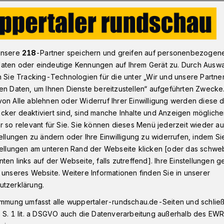
ßball-Regionalligist Wuppertaler SV verliert in Lotte 0:1 (0:1)
unsere
218
-Partner speichern und greifen auf personenbezogen
aten oder eindeutige Kennungen auf Ihrem Gerät zu. Durch Ausw
n Sie Tracking-Technologien für die unter „Wir und unsere Partne
) in Lotte
en Daten, um Ihnen Dienste bereitzustellen“ aufgeführten Zwecke
 unnötige
on Alle ablehnen oder Widerruf Ihrer Einwilligung werden diese de
cker deaktiviert sind, sind manche Inhalte und Anzeigen möglich
r so relevant für Sie. Sie können dieses Menü jederzeit wieder au
tellungen zu ändern oder Ihre Einwilligung zu widerrufen, indem Si
stellungen am unteren Rand der Webseite klicken [oder das schw
ten links auf der Webseite, falls zutreffend]. Ihre Einstellungen g
ionalligist Wuppertaler SV hat seinen
 unseres Website. Weitere Informationen finden Sie in unserer
etzt. Die Rot-Blauen unterlagen am
utzerklärung.
il 2021) bei den Sportfreunden Lotte mit
immung umfasst alle wuppertaler-rundschau.de-Seiten und schließt
gt der WSV jetzt auf Rang elf.
 S. 1 lit. a DSGVO auch die Datenverarbeitung außerhalb des EWR, 