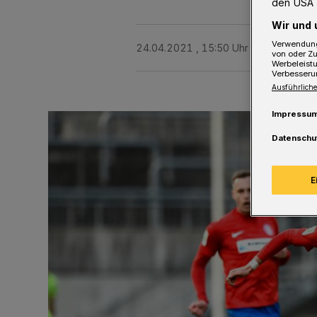
den USA 
Wir und 
Verwendung
24.04.2021 , 15:50 Uhr
4 Minuten Le
von oder Zu
Werbeleist
Verbesseru
Ausführliche
Impressu
Datenschu
E