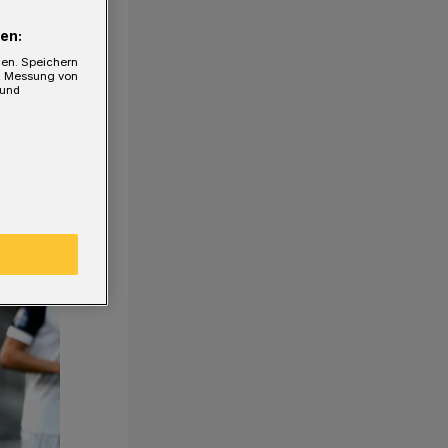
en:
gen. Speichern
e, Messung von
 und