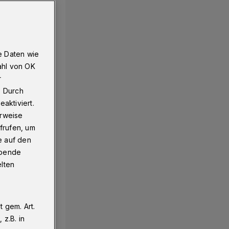
e Daten wie
ahl von OK
r
. Durch
aktiviert.
erweise
frufen, um
e auf den
ebende
elten
 gem. Art.
z.B. in