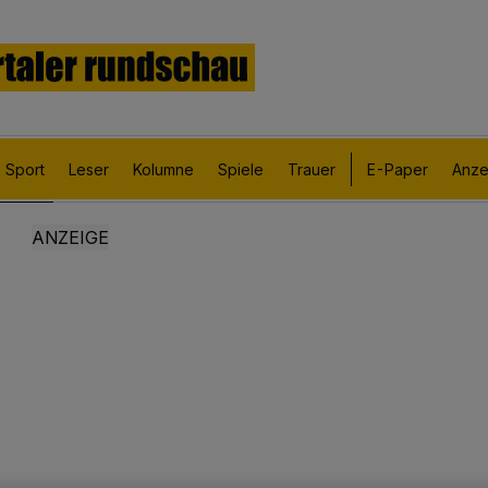
Sport
Leser
Kolumne
Spiele
Trauer
E-Paper
Anze