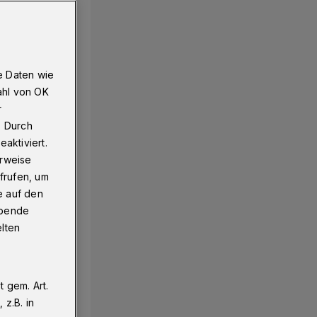
e Daten wie
ahl von OK
r
. Durch
aktiviert.
erweise
frufen, um
e auf den
ebende
elten
 gem. Art.
z.B. in