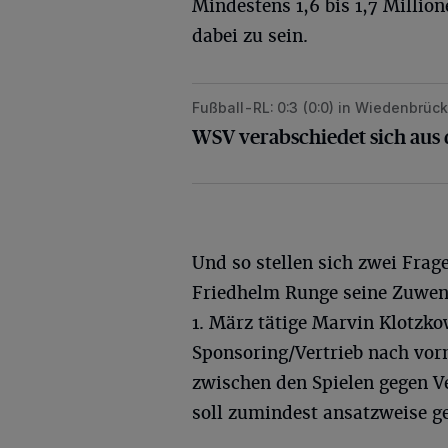
Mindestens 1,6 bis 1,7 Milli
dabei zu sein.
Fußball-RL: 0:3 (0:0) in Wiedenbrück
WSV verabschiedet sich aus dem A
WSV verabschiedet sich aus
Und so stellen sich zwei Frag
Friedhelm Runge seine Zuwen
1. März tätige Marvin Klotzk
Sponsoring/Vertrieb nach vorn
zwischen den Spielen gegen Ve
soll zumindest ansatzweise g