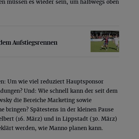
onen müssen es wieder sein, um halbwegs oben
ufstiegsrennen
 dem Aufstiegsrennen
en: Um wie viel reduziert Hauptsponsor
dungen? Und: Wie schnell kann der seit dem
owsky die Bereiche Marketing sowie
e bringen? Spätestens in der kleinen Pause
lbert (16. März) und in Lippstadt (30. März)
eklärt werden, wie Manno planen kann.