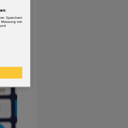
en:
gen. Speichern
e, Messung von
 und