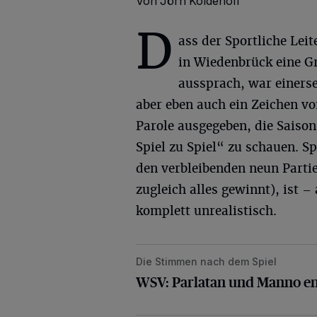
Von Jörn Koldehoff
D
ass der Sportliche Lei
in Wiedenbrück eine Gr
aussprach, war einerse
aber eben auch ein Zeichen vo
Parole ausgegeben, die Saiso
Spiel zu Spiel“ zu schauen. Sp
den verbleibenden neun Partie
zugleich alles gewinnt), ist –
komplett unrealistisch.
Die Stimmen nach dem Spiel
WSV: Parlatan und Manno entschul
WSV: Parlatan und Manno en