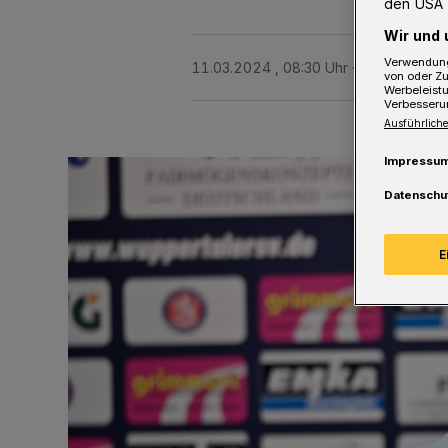
den USA 
Wir und 
Verwendung
11.03.2024 , 08:30 Uhr
2 Minuten Le
von oder Zu
Werbeleist
Verbesseru
Ausführliche
Impressu
Datenschu
E