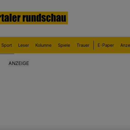
Sport
Leser
Kolumne
Spiele
Trauer
E-Paper
Anze