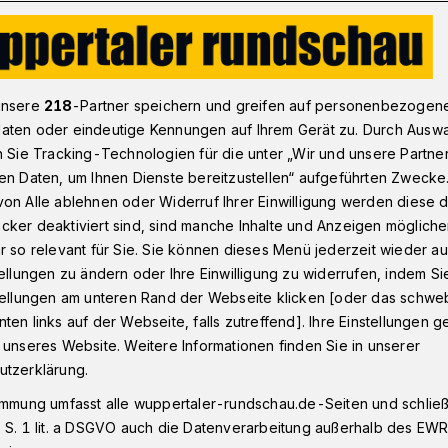
ßball-Regionalligist WSV blickt in die (unsichere) Zukunft
unsere
218
-Partner speichern und greifen auf personenbezogen
aten oder eindeutige Kennungen auf Ihrem Gerät zu. Durch Ausw
n Sie Tracking-Technologien für die unter „Wir und unsere Partne
en Daten, um Ihnen Dienste bereitzustellen“ aufgeführten Zwecke
 die (unsichere)
on Alle ablehnen oder Widerruf Ihrer Einwilligung werden diese de
cker deaktiviert sind, sind manche Inhalte und Anzeigen möglich
r so relevant für Sie. Sie können dieses Menü jederzeit wieder au
tellungen zu ändern oder Ihre Einwilligung zu widerrufen, indem Si
stellungen am unteren Rand der Webseite klicken [oder das schw
ten links auf der Webseite, falls zutreffend]. Ihre Einstellungen g
ionalligist Wuppertaler SV hat die
 unseres Website. Weitere Informationen finden Sie in unserer
rer Alemannia Aachen und damit die
utzerklärung.
ie 3. Liga offiziell beendet. Nun geht es
immung umfasst alle wuppertaler-rundschau.de-Seiten und schließt
e.
 S. 1 lit. a DSGVO auch die Datenverarbeitung außerhalb des EWR, 