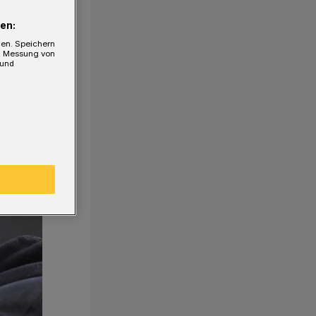
en:
gen. Speichern
e, Messung von
 und