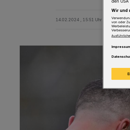
den USA 
Wir und 
Verwendung
14.02.2024 , 15:51 Uhr
2 Minuten Le
von oder Zu
Werbeleist
Verbesseru
Ausführliche
Impressu
Datenschu
E