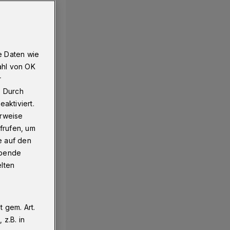
e Daten wie
ahl von OK
r
. Durch
aktiviert.
erweise
frufen, um
e auf den
ebende
elten
 gem. Art.
z.B. in