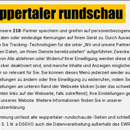
ßball-Regionalligist WSV tifft am Freitag auf Köln II
unsere
218
-Partner speichern und greifen auf personenbezogen
aten oder eindeutige Kennungen auf Ihrem Gerät zu. Durch Ausw
n Sie Tracking-Technologien für die unter „Wir und unsere Partne
n II
en Daten, um Ihnen Dienste bereitzustellen“ aufgeführten Zwecke
fgaben, weiße
on Alle ablehnen oder Widerruf Ihrer Einwilligung werden diese de
cker deaktiviert sind, sind manche Inhalte und Anzeigen möglich
ückkehrer
r so relevant für Sie. Sie können dieses Menü jederzeit wieder au
tellungen zu ändern oder Ihre Einwilligung zu widerrufen, indem Si
stellungen am unteren Rand der Webseite klicken [oder das schw
ten links auf der Webseite, falls zutreffend]. Ihre Einstellungen g
htspiel trifft der Fußball-Regionalligist
 unseres Website. Weitere Informationen finden Sie in unserer
(16. Februar 2024) um 19:30 Uhr im
utzerklärung.
tvertretung des 1. FC Köln. Die Rot-
immung umfasst alle wuppertaler-rundschau.de-Seiten und schließt
ste in diesem Jahr behalten.
 S. 1 lit. a DSGVO auch die Datenverarbeitung außerhalb des EWR, 