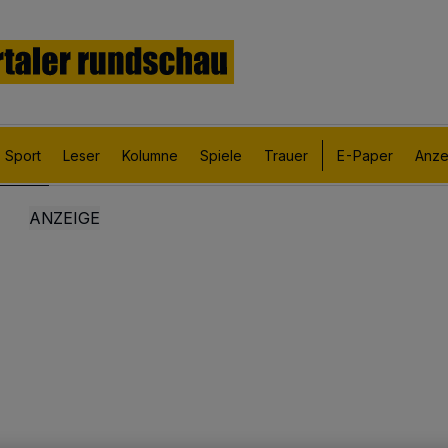
Sport
Leser
Kolumne
Spiele
Trauer
E-Paper
Anze