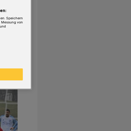
en:
gen. Speichern
e, Messung von
 und