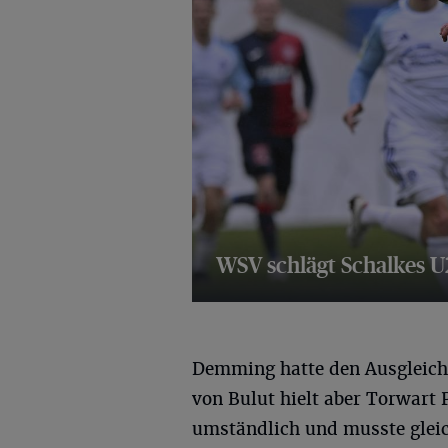
WSV schlägt Schalkes U
14 Bilder
Demming hatte den Ausgleich
von Bulut hielt aber Torwart P
umständlich und musste gleic