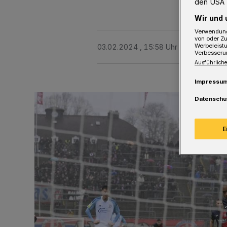
den USA 
Wir und 
Verwendung
von oder Zu
Werbeleist
03.02.2024 , 15:58 Uhr
2 Minuten Le
Verbesseru
Ausführliche
Impressu
Datenschu
E