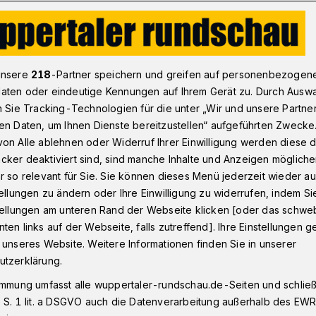
ßball-Regionalligist WSV schlägt Schalkes U 23 mit 3:1
unsere
218
-Partner speichern und greifen auf personenbezogen
aten oder eindeutige Kennungen auf Ihrem Gerät zu. Durch Ausw
n Sie Tracking-Technologien für die unter „Wir und unsere Partne
Schalkes U23
en Daten, um Ihnen Dienste bereitzustellen“ aufgeführten Zwecke
 sich und holt den
on Alle ablehnen oder Widerruf Ihrer Einwilligung werden diese de
cker deaktiviert sind, sind manche Inhalte und Anzeigen möglich
r so relevant für Sie. Sie können dieses Menü jederzeit wieder au
tellungen zu ändern oder Ihre Einwilligung zu widerrufen, indem Si
stellungen am unteren Rand der Webseite klicken [oder das schw
ten links auf der Webseite, falls zutreffend]. Ihre Einstellungen g
ionalligist Wuppertaler SV ist mit einem
 unseres Website. Weitere Informationen finden Sie in unserer
rtet. Das Team des neuen Trainers Ersan
utzerklärung.
gnachmittag (3. Februar 2024) gegen die
immung umfasst alle wuppertaler-rundschau.de-Seiten und schließt
3:1 (1:1). Ins Stadion am Zoo kamen
 S. 1 lit. a DSGVO auch die Datenverarbeitung außerhalb des EWR, 