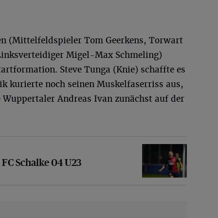
n (Mittelfeldspieler Tom Geerkens, Torwart
Linksverteidiger Migel-Max Schmeling)
artformation. Steve Tunga (Knie) schaffte es
lik kurierte noch seinen Muskelfaserriss aus,
e Wuppertaler Andreas Ivan zunächst auf der
chalke 04 U23
– FC Schalke 04 U23