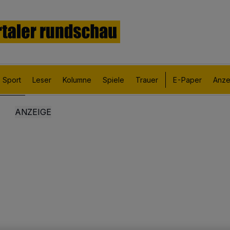
Sport
Leser
Kolumne
Spiele
Trauer
E-Paper
Anze