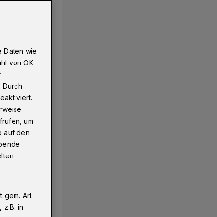
e Daten wie
ahl von OK
r
. Durch
aktiviert.
erweise
frufen, um
e auf den
ebende
elten
 gem. Art.
z.B. in