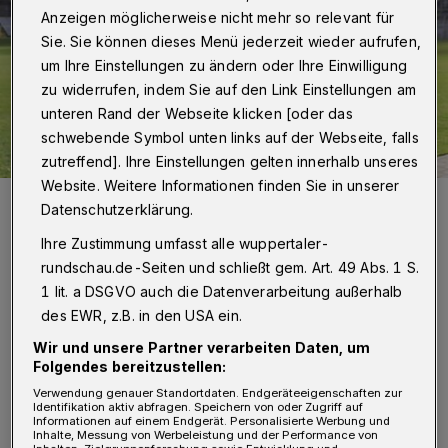
Anzeigen möglicherweise nicht mehr so relevant für
Sie. Sie können dieses Menü jederzeit wieder aufrufen,
um Ihre Einstellungen zu ändern oder Ihre Einwilligung
zu widerrufen, indem Sie auf den Link Einstellungen am
unteren Rand der Webseite klicken [oder das
schwebende Symbol unten links auf der Webseite, falls
zutreffend]. Ihre Einstellungen gelten innerhalb unseres
Website. Weitere Informationen finden Sie in unserer
Sloweniens Nationaltrainer Matjaz Kek an der Hubertusallee.
Datenschutzerklärung.
Foto: Dirk Freund
Ihre Zustimmung umfasst alle wuppertaler-
rundschau.de-Seiten und schließt gem. Art. 49 Abs. 1 S.
1 lit. a DSGVO auch die Datenverarbeitung außerhalb
des EWR, z.B. in den USA ein.
Von Jörn Koldehoff
Wir und unsere Partner verarbeiten Daten, um
Folgendes bereitzustellen:
A
Verwendung genauer Standortdaten. Endgeräteeigenschaften zur
llen voran schritt Nationaltrainer Matjaz
Identifikation aktiv abfragen. Speichern von oder Zugriff auf
Informationen auf einem Endgerät. Personalisierte Werbung und
Kek, der naturgemäß vor allem den
Inhalte, Messung von Werbeleistung und der Performance von