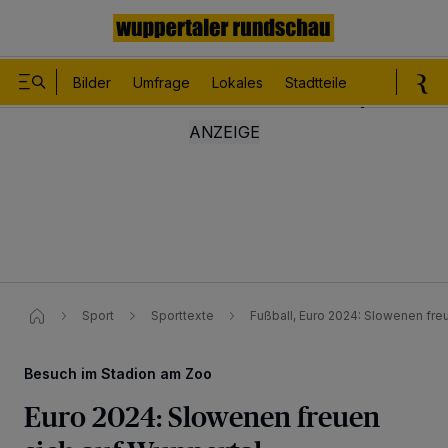
Bilder
Umfrage
Lokales
Stadtteile
Sport
Le
Sport
Sporttexte
Fußball, Euro 2024: Slowenen freu
Besuch im Stadion am Zoo
Euro 2024: Slowenen freuen