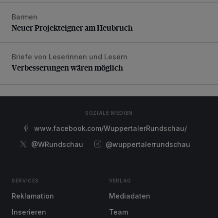
Barmen
Neuer Projekteigner am Heubruch
Neuer Projekteigner am Heubruch
Briefe von Leserinnen und Lesern
Verbesserungen wären möglich
Verbesserungen wären möglich
SOZIALE MEDIEN
www.facebook.com/WuppertalerRundschau/
@WRundschau
@wuppertalerrundschau
SERVICES
VERLAG
Reklamation
Mediadaten
Inserieren
Team