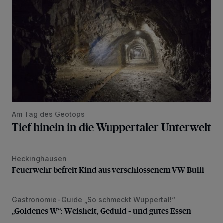
Am Tag des Geotops
Tief hinein in die Wuppertaler Unterwelt
Heckinghausen
Feuerwehr befreit Kind aus verschlossenem VW Bulli
Feuerwehr befreit Kind aus verschlossenem VW Bulli
Gastronomie-Guide „So schmeckt Wuppertal!“
„Goldenes W“: Weisheit, Geduld – und gutes Essen
„Goldenes W“: Weisheit, Geduld – und gutes Essen