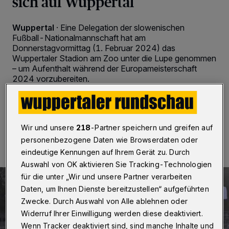
sich auf Wuppertal
Wuppertal
·
Eine Delegation der slowenischen
Fußball-Nationalmannschaft hat am
Donnerstagvormittag (1. Februar 2024) das
Wuppertaler Stadion am Zoo unter die Lupe genommen
– um Aufenthalt während der Europameisterschaft
2024 vorzubereiten.
01.02.2024 , 14:30 Uhr
2 Minuten Lesezeit
Wir und unsere
218
-Partner speichern und greifen auf
personenbezogene Daten wie Browserdaten oder
eindeutige Kennungen auf Ihrem Gerät zu. Durch
Auswahl von OK aktivieren Sie Tracking-Technologien
für die unter „Wir und unsere Partner verarbeiten
Daten, um Ihnen Dienste bereitzustellen“ aufgeführten
Zwecke. Durch Auswahl von Alle ablehnen oder
Widerruf Ihrer Einwilligung werden diese deaktiviert.
Wenn Tracker deaktiviert sind, sind manche Inhalte und