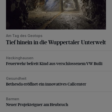
Am Tag des Geotops
Tief hinein in die Wuppertaler Unterwelt
Heckinghausen
Feuerwehr befreit Kind aus verschlossenem VW Bulli
Feuerwehr befreit Kind aus verschlossenem VW Bulli
Gesundheit
Bethesda eröffnet ein innovatives Callcenter
Bethesda eröffnet ein innovatives Callcenter
Barmen
Neuer Projekteigner am Heubruch
Neuer Projekteigner am Heubruch