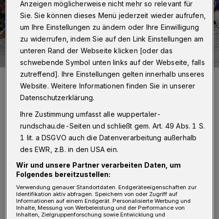
Anzeigen möglicherweise nicht mehr so relevant für
Sie. Sie können dieses Menü jederzeit wieder aufrufen,
um Ihre Einstellungen zu ändern oder Ihre Einwilligung
zu widerrufen, indem Sie auf den Link Einstellungen am
unteren Rand der Webseite klicken [oder das
schwebende Symbol unten links auf der Webseite, falls
zutreffend]. Ihre Einstellungen gelten innerhalb unseres
Szene aus dem BHC-Testspiel gegen TuSEM Essen.
Website. Weitere Informationen finden Sie in unserer
Foto: Dirk Freund
Datenschutzerklärung.
Ihre Zustimmung umfasst alle wuppertaler-
rundschau.de-Seiten und schließt gem. Art. 49 Abs. 1 S.
1 lit. a DSGVO auch die Datenverarbeitung außerhalb
Von Jörn Koldehoff
des EWR, z.B. in den USA ein.
Wir und unsere Partner verarbeiten Daten, um
B
Folgendes bereitzustellen:
este Werfer für den BHC, der weiterhin
Verwendung genauer Standortdaten. Endgeräteeigenschaften zur
auf mehrere Spieler verzichten musste,
Identifikation aktiv abfragen. Speichern von oder Zugriff auf
Informationen auf einem Endgerät. Personalisierte Werbung und
waren Frederik Ladefoged mit sieben Toren
Inhalte, Messung von Werbeleistung und der Performance von
Inhalten, Zielgruppenforschung sowie Entwicklung und