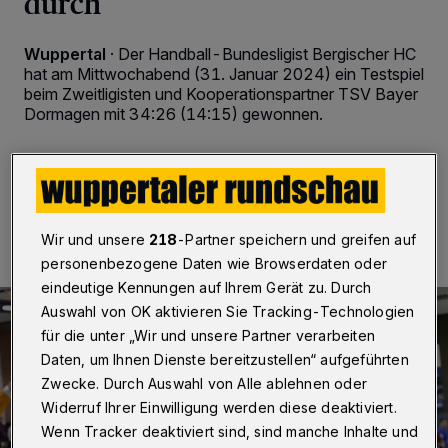
durch
Wuppertal
·
Der Handball-Bundesligist Bergischer HC
hat am Mittwochabend (31. Januar 2024) ein Testspiel
beim Zweitligisten und Kooperationspartner TSV Bayer
Dormagen mit 34:26 (14:15) gewonnen.
31.01.2024 , 22:44 Uhr
2 Minuten Lesezeit
Wir und unsere
218
-Partner speichern und greifen auf
personenbezogene Daten wie Browserdaten oder
eindeutige Kennungen auf Ihrem Gerät zu. Durch
Auswahl von OK aktivieren Sie Tracking-Technologien
für die unter „Wir und unsere Partner verarbeiten
Daten, um Ihnen Dienste bereitzustellen“ aufgeführten
Zwecke. Durch Auswahl von Alle ablehnen oder
Widerruf Ihrer Einwilligung werden diese deaktiviert.
Wenn Tracker deaktiviert sind, sind manche Inhalte und