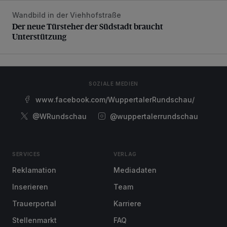
Wandbild in der Viehhofstraße
Der neue Türsteher der Südstadt braucht Unterstützung
Der neue Türsteher der Südstadt braucht
Unterstützung
SOZIALE MEDIEN
www.facebook.com/WuppertalerRundschau/
@WRundschau
@wuppertalerrundschau
SERVICES
VERLAG
Reklamation
Mediadaten
Inserieren
Team
Trauerportal
Karriere
Stellenmarkt
FAQ