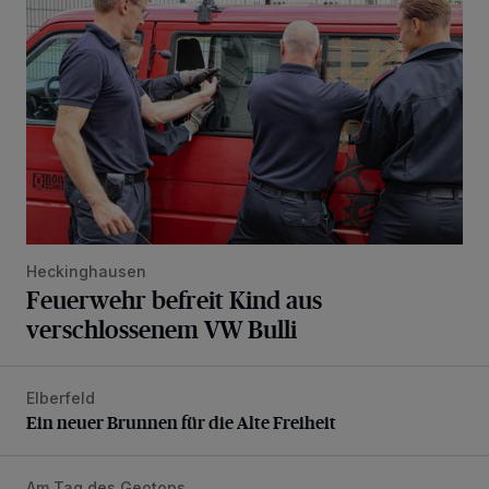
Heckinghausen
Feuerwehr befreit Kind aus
verschlossenem VW Bulli
Elberfeld
Ein neuer Brunnen für die Alte Freiheit
Ein neuer Brunnen für die Alte Freiheit
Am Tag des Geotops