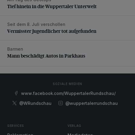
Tief hinein in die Wuppertaler Unterwelt
Tief hinein in die Wuppertaler Unterwelt
Seit dem 8. Juli verschollen
Vermisster Jugendlicher tot aufgefunden
Vermisster Jugendlicher tot aufgefunden
Barmen
Mann beschädigt Autos in Parkhaus
Mann beschädigt Autos in Parkhaus
SOZIALE MEDIEN
www.facebook.com/WuppertalerRundschau/
@WRundschau
@wuppertalerrundschau
SERVICES
VERLAG