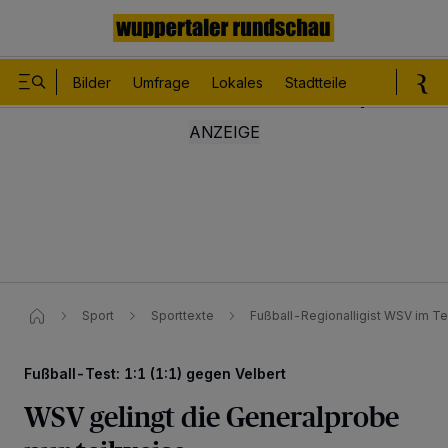
Bilder
Umfrage
Lokales
Stadtteile
Sport
Le
Sport
Sporttexte
Fußball-Regionalligist WSV im Te
Fußball-Test: 1:1 (1:1) gegen Velbert
WSV gelingt die Generalprobe