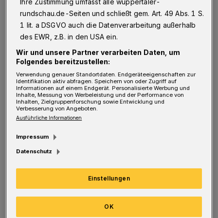
Ihre Zustimmung umfasst alle wuppertaler-
für sich entschieden hatte, startete mit
rundschau.de-Seiten und schließt gem. Art. 49 Abs. 1 S.
Paul Grave im Tor, Philipp Hanke, Niklas
1 lit. a DSGVO auch die Datenverarbeitung außerhalb
Dams, Lion Schweers und Mert Göckan in der
des EWR, z.B. in den USA ein.
Verteidigung, Tobias Peitz, Lukas Demming,
Wir und unsere Partner verarbeiten Daten, um
Marco Terrazzino und Hüseyin Bulut im
Folgendes bereitzustellen:
Verwendung genauer Standortdaten. Endgeräteeigenschaften zur
Mittelfeld sowie Kevin Hagemann und Damjan
Identifikation aktiv abfragen. Speichern von oder Zugriff auf
Informationen auf einem Endgerät. Personalisierte Werbung und
Marceta im Sturm. Die Neuzugänge Migel-
Inhalte, Messung von Werbeleistung und der Performance von
Inhalten, Zielgruppenforschung sowie Entwicklung und
Max Schmeling und Krystian Wozniak saßen
Verbesserung von Angeboten.
Ausführliche Informationen
auf der Bank. Kevin Pytlik fehlte verletzt
(Muskelfaserriss).
(Bilder)
Impressum
Datenschutz
Einstellungen
OK