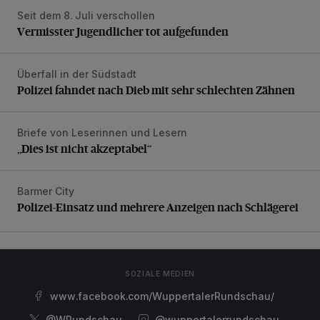
Seit dem 8. Juli verschollen
Vermisster Jugendlicher tot aufgefunden
Vermisster Jugendlicher tot aufgefunden
Überfall in der Südstadt
Polizei fahndet nach Dieb mit sehr schlechten Zähnen
Polizei fahndet nach Dieb mit sehr schlechten Zähnen
Briefe von Leserinnen und Lesern
„Dies ist nicht akzeptabel“
„Dies ist nicht akzeptabel“
Barmer City
Polizei-Einsatz und mehrere Anzeigen nach Schlägerei
Polizei-Einsatz und mehrere Anzeigen nach Schlägerei
SOZIALE MEDIEN
www.facebook.com/WuppertalerRundschau/
@WRundschau
@wuppertalerrundschau