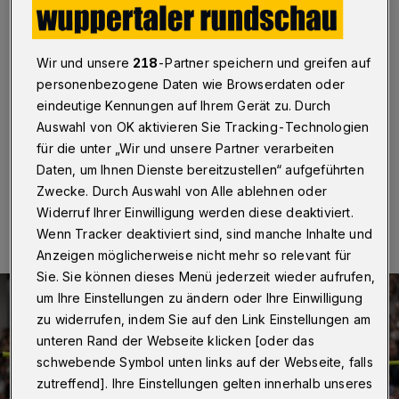
Sporthalle Küllenhahn
Wuppertal
·
Christina Honsel und Jan Stefala haben
Wir und unsere
218
-Partner speichern und greifen auf
am Freitagabend (26. Januar 2024) das Wuppertaler
Hochsprungmeeting 2024 vor knapp 500
personenbezogene Daten wie Browserdaten oder
Besucherinnen und Besuchern in der Sporthalle
eindeutige Kennungen auf Ihrem Gerät zu. Durch
Küllenhahn gewonnen.
Auswahl von OK aktivieren Sie Tracking-Technologien
für die unter „Wir und unsere Partner verarbeiten
Daten, um Ihnen Dienste bereitzustellen“ aufgeführten
Zwecke. Durch Auswahl von Alle ablehnen oder
27.01.2024 , 01:00 Uhr
Eine Minute Lesezeit
Widerruf Ihrer Einwilligung werden diese deaktiviert.
Wenn Tracker deaktiviert sind, sind manche Inhalte und
Anzeigen möglicherweise nicht mehr so relevant für
Sie. Sie können dieses Menü jederzeit wieder aufrufen,
um Ihre Einstellungen zu ändern oder Ihre Einwilligung
zu widerrufen, indem Sie auf den Link Einstellungen am
unteren Rand der Webseite klicken [oder das
schwebende Symbol unten links auf der Webseite, falls
zutreffend]. Ihre Einstellungen gelten innerhalb unseres