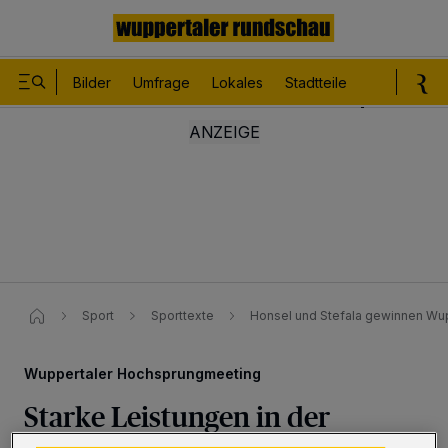
Bilder
Umfrage
Lokales
Stadtteile
Sport
Le
Sport
Sporttexte
Honsel und Stefala gewinnen Wu
Wuppertaler Hochsprungmeeting
Starke Leistungen in der