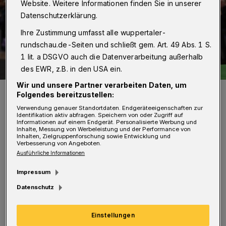
Website. Weitere Informationen finden Sie in unserer
Datenschutzerklärung.
Ihre Zustimmung umfasst alle wuppertaler-
rundschau.de-Seiten und schließt gem. Art. 49 Abs. 1 S.
1 lit. a DSGVO auch die Datenverarbeitung außerhalb
des EWR, z.B. in den USA ein.
Wir und unsere Partner verarbeiten Daten, um
Christina Honsel.
Folgendes bereitzustellen:
Foto: Dirk Freund
Verwendung genauer Standortdaten. Endgeräteeigenschaften zur
Identifikation aktiv abfragen. Speichern von oder Zugriff auf
Informationen auf einem Endgerät. Personalisierte Werbung und
Inhalte, Messung von Werbeleistung und der Performance von
Inhalten, Zielgruppenforschung sowie Entwicklung und
Verbesserung von Angeboten.
Ausführliche Informationen
D
ie deutsche Meisterin und EM-Achte
Impressum
Christina Honsel (TV Wattenscheid)
Datenschutz
meisterte 1,95 Meter und stellte damit eine
europäische Jahresbestleistung auf. Sie
Einstellungen