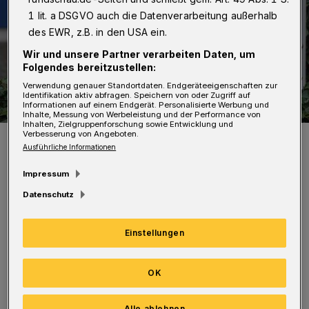
1 lit. a DSGVO auch die Datenverarbeitung außerhalb
des EWR, z.B. in den USA ein.
Wir und unsere Partner verarbeiten Daten, um
Folgendes bereitzustellen:
Verwendung genauer Standortdaten. Endgeräteeigenschaften zur
Identifikation aktiv abfragen. Speichern von oder Zugriff auf
Informationen auf einem Endgerät. Personalisierte Werbung und
Inhalte, Messung von Werbeleistung und der Performance von
Inhalten, Zielgruppenforschung sowie Entwicklung und
Verbesserung von Angeboten.
Symbolbild.
Ausführliche Informationen
Foto: Christoph Petersen
Impressum
Datenschutz
Einstellungen
Nach bisherigen Erkenntnissen wurden
Bargeld und Unterhaltungselektronik
OK
gestohlen. Die Polizei wertete das
Videomaterial aus und nahm am Dienstag (23.
Alle ablehnen