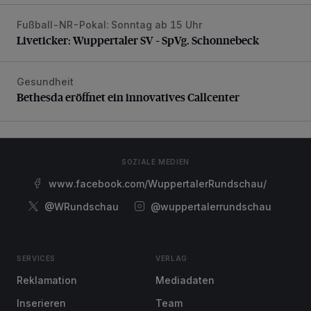
Fußball-NR-Pokal: Sonntag ab 15 Uhr
Liveticker: Wuppertaler SV – SpVg. Schonnebeck
Liveticker: Wuppertaler SV – SpVg. Schonnebeck
Gesundheit
Bethesda eröffnet ein innovatives Callcenter
Bethesda eröffnet ein innovatives Callcenter
SOZIALE MEDIEN
www.facebook.com/WuppertalerRundschau/
@WRundschau
@wuppertalerrundschau
SERVICES
VERLAG
Reklamation
Mediadaten
Inserieren
Team