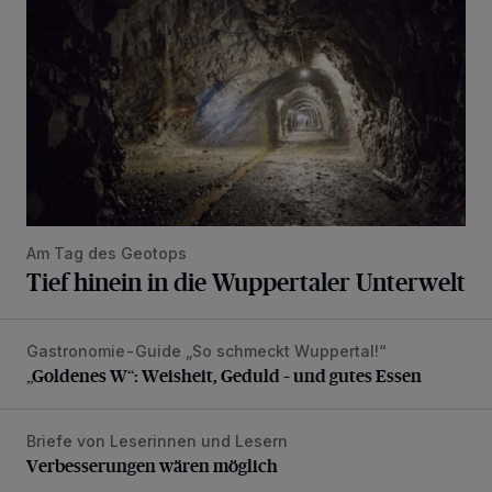
Am Tag des Geotops
Tief hinein in die Wuppertaler Unterwelt
Gastronomie-Guide „So schmeckt Wuppertal!“
„Goldenes W“: Weisheit, Geduld – und gutes Essen
„Goldenes W“: Weisheit, Geduld – und gutes Essen
Briefe von Leserinnen und Lesern
Verbesserungen wären möglich
Verbesserungen wären möglich