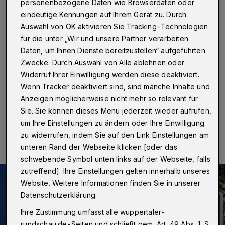
und „Videobeweis“
personenbezogene Daten wie Browserdaten oder
eindeutige Kennungen auf Ihrem Gerät zu. Durch
Wuppertal
·
Die Polizei hat in Wuppertal zwei
Auswahl von OK aktivieren Sie Tracking-Technologien
mutmaßliche Einbrecher festgenommen. Zuvor waren
für die unter „Wir und unsere Partner verarbeiten
zwei männliche Personen am Sonntag (21. Januar
Daten, um Ihnen Dienste bereitzustellen“ aufgeführten
2024) gegen 4:15 Uhr in Geschäftsräume am
Zwecke. Durch Auswahl von Alle ablehnen oder
Hofkamp eingestiegen. Der Vorgang war von einer
Widerruf Ihrer Einwilligung werden diese deaktiviert.
Videokamera aufgezeichnet worden.
Wenn Tracker deaktiviert sind, sind manche Inhalte und
Anzeigen möglicherweise nicht mehr so relevant für
Sie. Sie können dieses Menü jederzeit wieder aufrufen,
23.01.2024 , 15:59 Uhr
Eine Minute Lesezeit
um Ihre Einstellungen zu ändern oder Ihre Einwilligung
zu widerrufen, indem Sie auf den Link Einstellungen am
unteren Rand der Webseite klicken [oder das
schwebende Symbol unten links auf der Webseite, falls
zutreffend]. Ihre Einstellungen gelten innerhalb unseres
Website. Weitere Informationen finden Sie in unserer
Datenschutzerklärung.
Ihre Zustimmung umfasst alle wuppertaler-
rundschau.de-Seiten und schließt gem. Art. 49 Abs. 1 S.