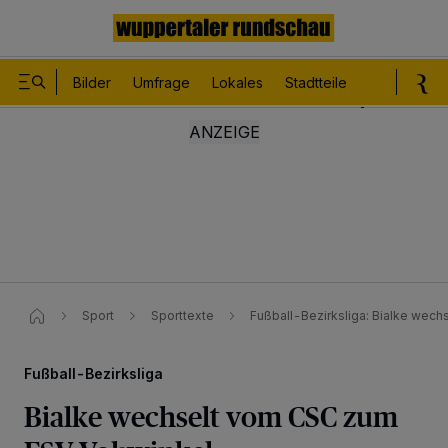
Bilder
Umfrage
Lokales
Stadtteile
Sport
Le
Sport
Sporttexte
Fußball-Bezirksliga: Bialke wec
Fußball-Bezirksliga
Bialke wechselt vom CSC zum