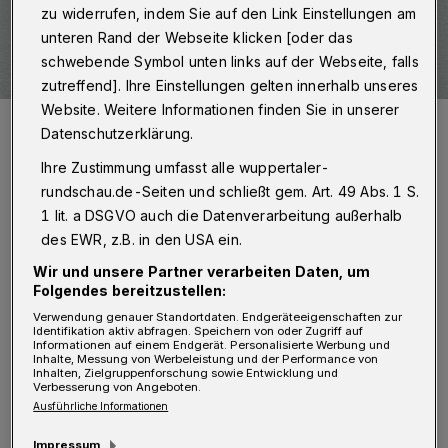
zu widerrufen, indem Sie auf den Link Einstellungen am
unteren Rand der Webseite klicken [oder das
schwebende Symbol unten links auf der Webseite, falls
zutreffend]. Ihre Einstellungen gelten innerhalb unseres
Website. Weitere Informationen finden Sie in unserer
Christian Bialke.
Datenschutzerklärung.
Foto: FSV Vohwinkel
Ihre Zustimmung umfasst alle wuppertaler-
rundschau.de-Seiten und schließt gem. Art. 49 Abs. 1 S.
1 lit. a DSGVO auch die Datenverarbeitung außerhalb
des EWR, z.B. in den USA ein.
B
ialke war beim CSC zuletzt Co-Trainer
Wir und unsere Partner verarbeiten Daten, um
Folgendes bereitzustellen:
der I. Mannschaft und parallel als
Verwendung genauer Standortdaten. Endgeräteeigenschaften zur
Jugendleiter tätig. Nachdem sich die
Identifikation aktiv abfragen. Speichern von oder Zugriff auf
Informationen auf einem Endgerät. Personalisierte Werbung und
Cronenberger von Trainer Kai Schwertfeger
Inhalte, Messung von Werbeleistung und der Performance von
Inhalten, Zielgruppenforschung sowie Entwicklung und
getrennt hattem wollte Bialke sich nach
Verbesserung von Angeboten.
Ausführliche Informationen
eigenen Angaben „neuen Herausforderungen“
Impressum