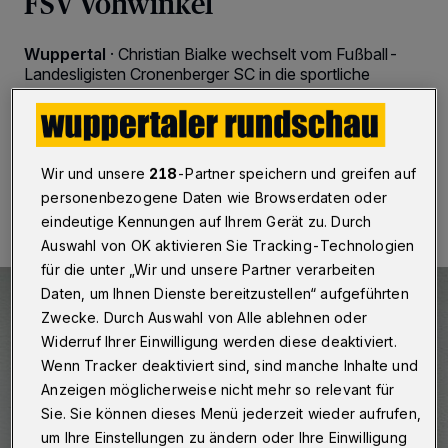
FSV Vohwinkel
Wuppertal
·
Christian Bialke wechselt vom Fußball-
Landesligisten Cronenberger SC in die sportliche
Leitung des Bezirksligisten FSV Vohwinkel.
Wir und unsere
218
-Partner speichern und greifen auf
13.02.2024 , 14:30 Uhr
Eine Minute Lesezeit
personenbezogene Daten wie Browserdaten oder
eindeutige Kennungen auf Ihrem Gerät zu. Durch
Auswahl von OK aktivieren Sie Tracking-Technologien
für die unter „Wir und unsere Partner verarbeiten
Daten, um Ihnen Dienste bereitzustellen“ aufgeführten
Zwecke. Durch Auswahl von Alle ablehnen oder
Widerruf Ihrer Einwilligung werden diese deaktiviert.
Wenn Tracker deaktiviert sind, sind manche Inhalte und
Anzeigen möglicherweise nicht mehr so relevant für
Sie. Sie können dieses Menü jederzeit wieder aufrufen,
um Ihre Einstellungen zu ändern oder Ihre Einwilligung