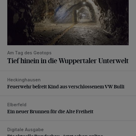
Am Tag des Geotops
Tief hinein in die Wuppertaler Unterwelt
Heckinghausen
Feuerwehr befreit Kind aus verschlossenem VW Bulli
Feuerwehr befreit Kind aus verschlossenem VW Bulli
Elberfeld
Ein neuer Brunnen für die Alte Freiheit
Ein neuer Brunnen für die Alte Freiheit
Digitale Ausgabe
Die aktuelle Rundschau – jetzt schon online