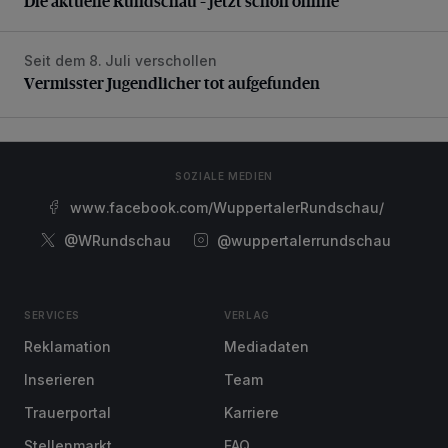
Die aktuelle Rundschau – jetzt schon online
Seit dem 8. Juli verschollen
Vermisster Jugendlicher tot aufgefunden
Vermisster Jugendlicher tot aufgefunden
SOZIALE MEDIEN
www.facebook.com/WuppertalerRundschau/
@WRundschau
@wuppertalerrundschau
SERVICES
VERLAG
Reklamation
Mediadaten
Inserieren
Team
Trauerportal
Karriere
Stellenmarkt
FAQ