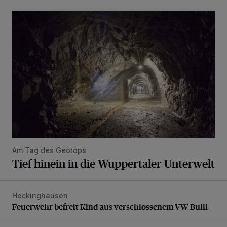
Tief hinein in die Wuppertaler Unterwelt
Am Tag des Geotops
Tief hinein in die Wuppertaler Unterwelt
Heckinghausen
Feuerwehr befreit Kind aus verschlossenem VW Bulli
Feuerwehr befreit Kind aus verschlossenem VW Bulli