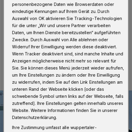
Trainer
personenbezogene Daten wie Browserdaten oder
eindeutige Kennungen auf Ihrem Gerät zu. Durch
Wuppertal
·
Der Fußball-Landesligist Cronenberger SC
Auswahl von OK aktivieren Sie Tracking-Technologien
hat Luciano Velardi als neuen Trainer verpflichtet. Er
für die unter „Wir und unsere Partner verarbeiten
unterschrieb einen Vertrag bis Sommer 2025. Das hat
Daten, um Ihnen Dienste bereitzustellen“ aufgeführten
der Verein am Freitag (29. Dezember 2023)
bekanntgegeben.
Zwecke. Durch Auswahl von Alle ablehnen oder
Widerruf Ihrer Einwilligung werden diese deaktiviert.
Wenn Tracker deaktiviert sind, sind manche Inhalte und
Anzeigen möglicherweise nicht mehr so relevant für
29.12.2023 , 11:43 Uhr
Eine Minute Lesezeit
Sie. Sie können dieses Menü jederzeit wieder aufrufen,
um Ihre Einstellungen zu ändern oder Ihre Einwilligung
zu widerrufen, indem Sie auf den Link Einstellungen am
unteren Rand der Webseite klicken [oder das
schwebende Symbol unten links auf der Webseite, falls
zutreffend]. Ihre Einstellungen gelten innerhalb unseres
Website. Weitere Informationen finden Sie in unserer
Datenschutzerklärung.
Ihre Zustimmung umfasst alle wuppertaler-