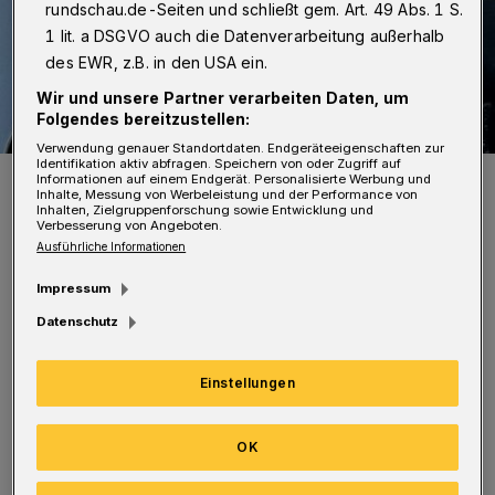
rundschau.de-Seiten und schließt gem. Art. 49 Abs. 1 S.
1 lit. a DSGVO auch die Datenverarbeitung außerhalb
des EWR, z.B. in den USA ein.
Wir und unsere Partner verarbeiten Daten, um
Folgendes bereitzustellen:
Verwendung genauer Standortdaten. Endgeräteeigenschaften zur
Identifikation aktiv abfragen. Speichern von oder Zugriff auf
Sportvorstand Nico Sonnenschein und neue CSC-Trainer Luciano
Informationen auf einem Endgerät. Personalisierte Werbung und
Velardi.
Inhalte, Messung von Werbeleistung und der Performance von
Inhalten, Zielgruppenforschung sowie Entwicklung und
Foto: CSC
Verbesserung von Angeboten.
Ausführliche Informationen
Impressum
Datenschutz
Der 42-Jährige spielte zu seiner aktiven Zeit
Einstellungen
beim VfL Bochum, 1. FC Kleve, KFC Uerdingen
und der SSVg Velbert, bevor er auch beim CSC
OK
aktiv war. Als Trainer arbeitete Velardi beim
SV Bayer Wuppertal und SC Sonnborn, bevor er