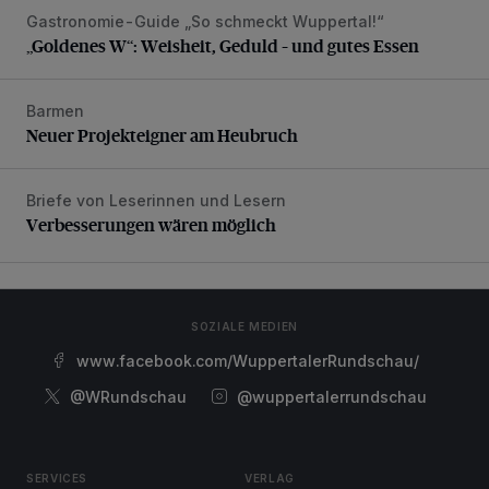
Gastronomie-Guide „So schmeckt Wuppertal!“
„Goldenes W“: Weisheit, Geduld – und gutes Essen
„Goldenes W“: Weisheit, Geduld – und gutes Essen
Barmen
Neuer Projekteigner am Heubruch
Neuer Projekteigner am Heubruch
Briefe von Leserinnen und Lesern
Verbesserungen wären möglich
Verbesserungen wären möglich
SOZIALE MEDIEN
www.facebook.com/WuppertalerRundschau/
@WRundschau
@wuppertalerrundschau
SERVICES
VERLAG