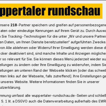
uer WSV-Coach Parlatan will Zahl der Gegentore verringern​
unsere
218
-Partner speichern und greifen auf personenbezogen
aten oder eindeutige Kennungen auf Ihrem Gerät zu. Durch Ausw
n Sie Tracking-Technologien für die unter „Wir und unsere Partne
en Daten, um Ihnen Dienste bereitzustellen“ aufgeführten Zwecke
rlatan will Zahl
on Alle ablehnen oder Widerruf Ihrer Einwilligung werden diese de
cker deaktiviert sind, sind manche Inhalte und Anzeigen möglich
e verringern
r so relevant für Sie. Sie können dieses Menü jederzeit wieder au
tellungen zu ändern oder Ihre Einwilligung zu widerrufen, indem Si
stellungen am unteren Rand der Webseite klicken [oder das schw
ten links auf der Webseite, falls zutreffend]. Ihre Einstellungen g
s Ersan Parlatan am Freitag (22.
 unseres Website. Weitere Informationen finden Sie in unserer
cht. Der Sturm und die damit
utzerklärung.
er Strecke sorgten für, dass der neue
immung umfasst alle wuppertaler-rundschau.de-Seiten und schließt
lligisten Wuppertaler SV nach der
 S. 1 lit. a DSGVO auch die Datenverarbeitung außerhalb des EWR, 
stadt Berlin eine Stunde später als