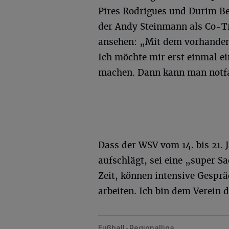
Pires Rodrigues und Durim Be
der Andy Steinmann als Co-Tr
ansehen: „Mit dem vorhandene
Ich möchte mir erst einmal e
machen. Dann kann man notfal
Dass der WSV vom 14. bis 21. 
aufschlägt, sei eine „super S
Zeit, können intensive Gespr
arbeiten. Ich bin dem Verein 
Fußball-Regionalliga
WSV-Trainerentscheidung steht unm