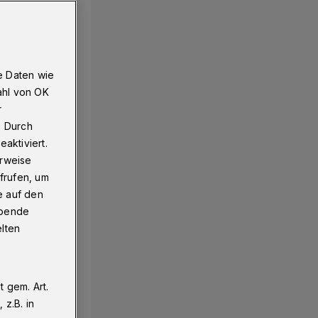
e Daten wie
ahl von OK
r
. Durch
aktiviert.
erweise
frufen, um
e auf den
ebende
elten
 gem. Art.
z.B. in