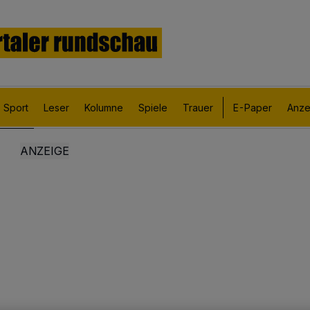
Sport
Leser
Kolumne
Spiele
Trauer
E-Paper
Anze