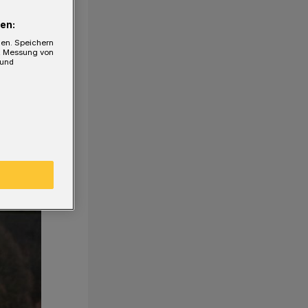
en:
gen. Speichern
e, Messung von
 und