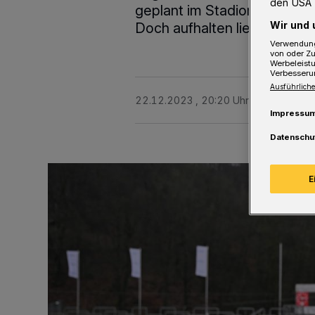
den USA 
geplant im Stadion am Zoo 
Wir und 
Doch aufhalten ließ er sich n
Verwendung
von oder Zu
Werbeleist
Verbesseru
Ausführliche
22.12.2023 , 20:20 Uhr
2 Minuten L
Impressu
Datenschu
E