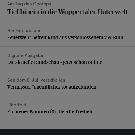
Am Tag des Geotops
Tief hinein in die Wuppertaler Unterwelt
Heckinghausen
Feuerwehr befreit Kind aus verschlossenem VW Bulli
Feuerwehr befreit Kind aus verschlossenem VW Bulli
Digitale Ausgabe
Die aktuelle Rundschau – jetzt schon online
Die aktuelle Rundschau – jetzt schon online
Seit dem 8. Juli verschollen
Vermisster Jugendlicher tot aufgefunden
Vermisster Jugendlicher tot aufgefunden
Elberfeld
Ein neuer Brunnen für die Alte Freiheit
Ein neuer Brunnen für die Alte Freiheit