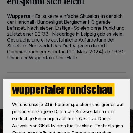
entspannt sich leicht
Wuppertal
·
Es ist keine einfache Situation, in der sich
der Handball-Bundesligist Bergischer HC gerade
befindet. Nach sieben Erstliga-Spielen ohne Punkt und
zuletzt einer 22:33-Niederlage in Leipzig gab es viele
Gespräche und eine ausführliche Aufarbeitung der
Situation. Nun wartet das Derby gegen den VfL
Gummersbach am Sonntag (10. März 2024) ab 16:30
Uhr in der Wuppertaler Uni-Halle.
08.03.2024 , 13:18 Uhr
3 Minuten Lesezeit
Wir und unsere
218
-Partner speichern und greifen auf
personenbezogene Daten wie Browserdaten oder
eindeutige Kennungen auf Ihrem Gerät zu. Durch
Auswahl von OK aktivieren Sie Tracking-Technologien
für die unter „Wir und unsere Partner verarbeiten