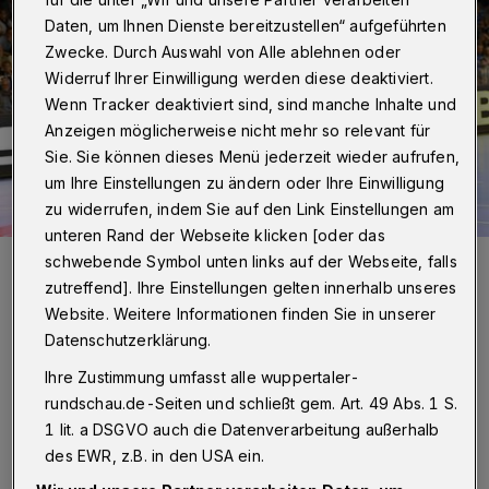
Daten, um Ihnen Dienste bereitzustellen“ aufgeführten
Zwecke. Durch Auswahl von Alle ablehnen oder
Widerruf Ihrer Einwilligung werden diese deaktiviert.
Wenn Tracker deaktiviert sind, sind manche Inhalte und
Anzeigen möglicherweise nicht mehr so relevant für
Sie. Sie können dieses Menü jederzeit wieder aufrufen,
um Ihre Einstellungen zu ändern oder Ihre Einwilligung
zu widerrufen, indem Sie auf den Link Einstellungen am
unteren Rand der Webseite klicken [oder das
Szene mit Frederik Ladefoged aus dem Hinspiel, das der BHC
schwebende Symbol unten links auf der Webseite, falls
gewann.
zutreffend]. Ihre Einstellungen gelten innerhalb unseres
Foto: Dirk Freund
Website. Weitere Informationen finden Sie in unserer
Datenschutzerklärung.
Ihre Zustimmung umfasst alle wuppertaler-
rundschau.de-Seiten und schließt gem. Art. 49 Abs. 1 S.
1 lit. a DSGVO auch die Datenverarbeitung außerhalb
„Ich glaube, das hat allen guten getan. Wir
des EWR, z.B. in den USA ein.
haben jetzt einen gemeinsamen Nenner“, sagt