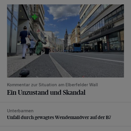
Ein Unzustand und Skandal
Kommentar zur Situation am Elberfelder Wall
Ein Unzustand und Skandal
Unterbarmen
Unfall durch gewagtes Wendemanöver auf der B7
Unfall durch gewagtes Wendemanöver auf der B7