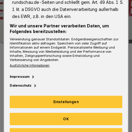
rundschau.de-Seiten und schließt gem. Art. 49 Abs. 1 S.
1 lit. a DSGVO auch die Datenverarbeitung außerhalb
des EWR, z.B. in den USA ein.
Wir und unsere Partner verarbeiten Daten, um
Folgendes bereitzustellen:
Verwendung genauer Standortdaten. Endgeräteeigenschaften zur
Identifikation aktiv abfragen. Speichern von oder Zugriff auf
Informationen auf einem Endgerät. Personalisierte Werbung und
Frederic Lühr (li.) und der Sportliche Leiter Christian Bialke.
Inhalte, Messung von Werbeleistung und der Performance von
Foto: FSV Vohwinkel
Inhalten, Zielgruppenforschung sowie Entwicklung und
Verbesserung von Angeboten.
Ausführliche Informationen
Impressum
Datenschutz
Lühr hat für Vohwinkel bislang 173 Spiele
absolviert und dabei 134 Tore erzielt. In der
Einstellungen
Saison 2023/24 erzielte er im FSV-Trikot 46
OK
Treffer in 30 Partien. In Gruiten markierte er
37 Tore bei 19 Einsätzen.