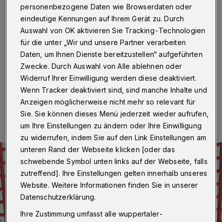
den FSV Vohwinkel
personenbezogene Daten wie Browserdaten oder
eindeutige Kennungen auf Ihrem Gerät zu. Durch
Wuppertal
·
Der Fußball-Bezirksligist FSV Vohwinkel
Auswahl von OK aktivieren Sie Tracking-Technologien
hat für die kommende Saison Torjäger Frederic Lühr
für die unter „Wir und unsere Partner verarbeiten
verpflichtet. Der 33-Jährige kehrt nach einer Saison
Daten, um Ihnen Dienste bereitzustellen“ aufgeführten
vom TSV Gruiten zurück in die Lüntenbeck.
Zwecke. Durch Auswahl von Alle ablehnen oder
Widerruf Ihrer Einwilligung werden diese deaktiviert.
Wenn Tracker deaktiviert sind, sind manche Inhalte und
29.05.2026 , 16:08 Uhr
Eine Minute Lesezeit
Anzeigen möglicherweise nicht mehr so relevant für
Sie. Sie können dieses Menü jederzeit wieder aufrufen,
um Ihre Einstellungen zu ändern oder Ihre Einwilligung
zu widerrufen, indem Sie auf den Link Einstellungen am
unteren Rand der Webseite klicken [oder das
schwebende Symbol unten links auf der Webseite, falls
zutreffend]. Ihre Einstellungen gelten innerhalb unseres
Website. Weitere Informationen finden Sie in unserer
Datenschutzerklärung.
Ihre Zustimmung umfasst alle wuppertaler-