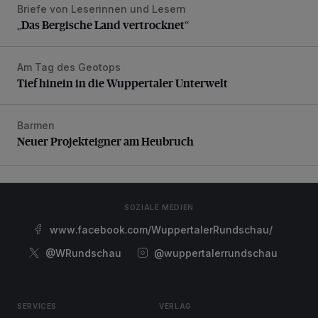
Briefe von Leserinnen und Lesern
„Das Bergische Land vertrocknet“
„Das Bergische Land vertrocknet“
Am Tag des Geotops
Tief hinein in die Wuppertaler Unterwelt
Tief hinein in die Wuppertaler Unterwelt
Barmen
Neuer Projekteigner am Heubruch
Neuer Projekteigner am Heubruch
SOZIALE MEDIEN
www.facebook.com/WuppertalerRundschau/
@WRundschau
@wuppertalerrundschau
SERVICES
VERLAG