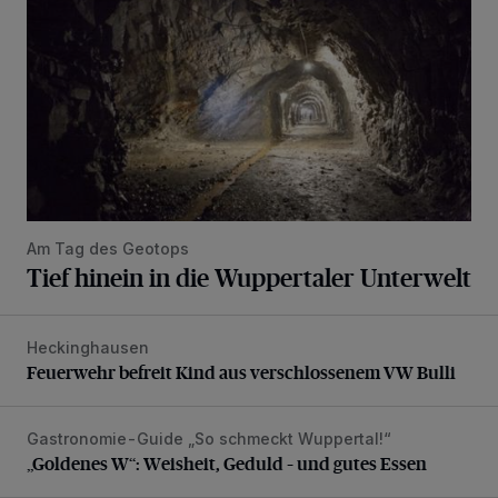
Am Tag des Geotops
Tief hinein in die Wuppertaler Unterwelt
Heckinghausen
Feuerwehr befreit Kind aus verschlossenem VW Bulli
Feuerwehr befreit Kind aus verschlossenem VW Bulli
Gastronomie-Guide „So schmeckt Wuppertal!“
„Goldenes W“: Weisheit, Geduld – und gutes Essen
„Goldenes W“: Weisheit, Geduld – und gutes Essen