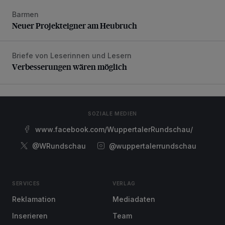
Barmen
Neuer Projekteigner am Heubruch
Neuer Projekteigner am Heubruch
Briefe von Leserinnen und Lesern
Verbesserungen wären möglich
Verbesserungen wären möglich
SOZIALE MEDIEN
www.facebook.com/WuppertalerRundschau/
@WRundschau
@wuppertalerrundschau
SERVICES
VERLAG
Reklamation
Mediadaten
Inserieren
Team