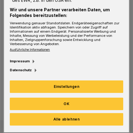
des EWR, z.B. in den USA ein.
sehen bei uns. Da hat die Aggressivität gefehlt,
Wir und unsere Partner verarbeiten Daten, um
Folgendes bereitzustellen:
um die guten Schützen vom BHC in eine
Verwendung genauer Standortdaten. Endgeräteeigenschaften zur
schwierigere Lage zu bringen. Das haben wir
Identifikation aktiv abfragen. Speichern von oder Zugriff auf
Informationen auf einem Endgerät. Personalisierte Werbung und
in der zweiten Halbzeit eigentlich besser
Inhalte, Messung von Werbeleistung und der Performance von
Inhalten, Zielgruppenforschung sowie Entwicklung und
gemacht, hatten aber das Problem, dass Lukas
Verbesserung von Angeboten.
Ausführliche Informationen
Diedrich überragend hält. Vorne konnten wir
uns dann nicht belohnen für die bessere
Impressum
Arbeit, die wir hinten geleistet haben.
Datenschutz
Einstellungen
Handball-BL: 35:32 (19:17) gegen
BHC mit kleinem Aufgebot zu einem wichtigen Sieg
Hamburg
BHC mit kleinem Aufgebot zu einem
OK
wichtigen Sieg
Alle ablehnen