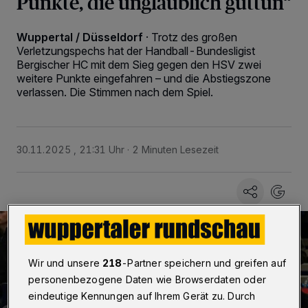
Punkte, die unglaublich guttun“
Wuppertal / Düsseldorf
·
Trotz des großen
Verletzungspechs hat der Handball-Bundesligist
Bergischer HC mit dem Sieg gegen den HSV zwei
weitere Punkte eingefahren – und die Abstiegszone
verlassen. Die Stimmen nach dem Spiel.
30.11.2025 , 21:31 Uhr
2 Minuten Lesezeit
Wir und unsere
218
-Partner speichern und greifen auf
personenbezogene Daten wie Browserdaten oder
eindeutige Kennungen auf Ihrem Gerät zu. Durch