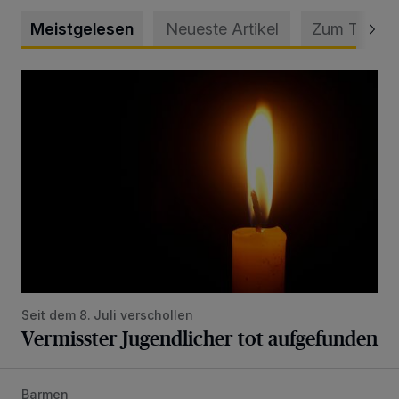
Meistgelesen
Neueste Artikel
Zum Thema
Vermisster Jugendlicher tot aufgefunden
Seit dem 8. Juli verschollen
Vermisster Jugendlicher tot aufgefunden
Barmen
Mann beschädigt Autos in Parkhaus