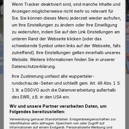
Wenn Tracker deaktiviert sind, sind manche Inhalte und
Anzeigen möglicherweise nicht mehr so relevant für
Sie. Sie können dieses Menü jederzeit wieder aufrufen,
um Ihre Einstellungen zu ändern oder Ihre Einwilligung
zu widerrufen, indem Sie auf den Link Einstellungen am
unteren Rand der Webseite klicken [oder das
schwebende Symbol unten links auf der Webseite, falls
zutreffend]. Ihre Einstellungen gelten innerhalb unseres
Website. Weitere Informationen finden Sie in unserer
Datenschutzerklärung.
Ihre Zustimmung umfasst alle wuppertaler-
Szene gegen Hannover aus dem Dezember 2018.
rundschau.de-Seiten und schließt gem. Art. 49 Abs. 1 S.
Foto: Dirk Freund
1 lit. a DSGVO auch die Datenverarbeitung außerhalb
des EWR, z.B. in den USA ein.
Wir und unsere Partner verarbeiten Daten, um
Folgendes bereitzustellen:
A
Verwendung genauer Standortdaten. Endgeräteeigenschaften zur
usverkauft wird die Klingenhalle am
Identifikation aktiv abfragen. Speichern von oder Zugriff auf
Informationen auf einem Endgerät. Personalisierte Werbung und