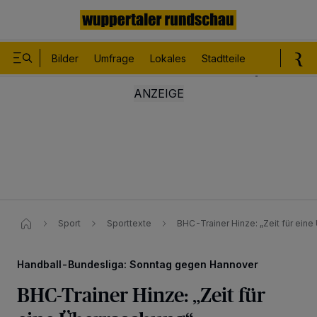
Bilder
Umfrage
Lokales
Stadtteile
Sport
Le
Sport
Sporttexte
BHC-Trainer Hinze: „Zeit für ein
Handball-Bundesliga: Sonntag gegen Hannover
BHC-Trainer Hinze: „Zeit für