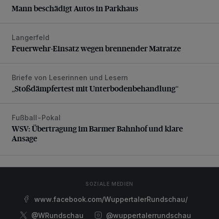
Mann beschädigt Autos in Parkhaus
Langerfeld
Feuerwehr-Einsatz wegen brennender Matratze
Feuerwehr-Einsatz wegen brennender Matratze
Briefe von Leserinnen und Lesern
„Stoßdämpfertest mit Unterbodenbehandlung“
„Stoßdämpfertest mit Unterbodenbehandlung“
Fußball-Pokal
WSV: Übertragung im Barmer Bahnhof und klare Ansage
WSV: Übertragung im Barmer Bahnhof und klare
Ansage
SOZIALE MEDIEN
www.facebook.com/WuppertalerRundschau/
@WRundschau
@wuppertalerrundschau