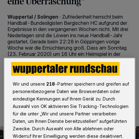
eine Überraschung“
Wuppertal / Solingen
·
Zufriedenheit herrscht beim
Handball-Bundesligisten Bergischen HC aufgrund der
Ergebnisse in den vergangenen Wochen nicht. Mit drei
Niederlagen sind die Löwen ins neue Handball-Jahr
gestartet. Gerade beim 22:28 in Göppingen vorige
Woche war die Ernüchterung groß. Dass am Sonntag
(23. Februar 2020) um 16 Uhr ein Heimspiel in der
Klingenhalle folgt, kommt gelegen. Mit der TSV
Hannover-Burgdorf wartet allerdings ein extrem starker
Gegner.
Wir und unsere
218
-Partner speichern und greifen auf
personenbezogene Daten wie Browserdaten oder
21.02.2020 , 14:35 Uhr
3 Minuten Lesezeit
eindeutige Kennungen auf Ihrem Gerät zu. Durch
Auswahl von OK aktivieren Sie Tracking-Technologien
für die unter „Wir und unsere Partner verarbeiten
Daten, um Ihnen Dienste bereitzustellen“ aufgeführten
Zwecke. Durch Auswahl von Alle ablehnen oder
Widerruf Ihrer Einwilligung werden diese deaktiviert.