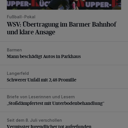
Fußball-Pokal
WSV: Übertragung im Barmer Bahnhof
und klare Ansage
Barmen
Mann beschädigt Autos in Parkhaus
Mann beschädigt Autos in Parkhaus
Langerfeld
Schwerer Unfall mit 2,48 Promille
Schwerer Unfall mit 2,48 Promille
Briefe von Leserinnen und Lesern
„Stoßdämpfertest mit Unterbodenbehandlung“
„Stoßdämpfertest mit Unterbodenbehandlung“
Seit dem 8. Juli verschollen
Vermisster Jugendlicher tot aufgefunden
Vermisster Jugendlicher tot aufgefunden