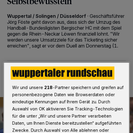
Selbstbewusstein
Wuppertal / Solingen / Düsseldorf
·
Geschäftsführer
Jörg Föste geht davon aus, dass sich der Umzug des
Handball-Bundesligisten Bergischer HC mit dem Spiel
gegen die Rhein-Neckar Löwen finanziell lohnt. "Wir
werden unsere Umsatzziele für das Ticketing sicher
erreichen", sagt er vor dem Duell am Donnerstag (1.
30.10.2018 , 10:41 Uhr
2 Minuten Lesezeit
Wir und unsere
218
-Partner speichern und greifen auf
personenbezogene Daten wie Browserdaten oder
eindeutige Kennungen auf Ihrem Gerät zu. Durch
Auswahl von OK aktivieren Sie Tracking-Technologien
für die unter „Wir und unsere Partner verarbeiten
Daten, um Ihnen Dienste bereitzustellen“ aufgeführten
Zwecke. Durch Auswahl von Alle ablehnen oder