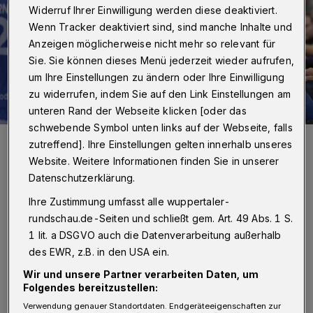
Widerruf Ihrer Einwilligung werden diese deaktiviert.
Wenn Tracker deaktiviert sind, sind manche Inhalte und
Anzeigen möglicherweise nicht mehr so relevant für
Sie. Sie können dieses Menü jederzeit wieder aufrufen,
um Ihre Einstellungen zu ändern oder Ihre Einwilligung
zu widerrufen, indem Sie auf den Link Einstellungen am
unteren Rand der Webseite klicken [oder das
schwebende Symbol unten links auf der Webseite, falls
Der BHC will weiter den Durchblick behalten.
zutreffend]. Ihre Einstellungen gelten innerhalb unseres
Foto: Dirk Freund
Website. Weitere Informationen finden Sie in unserer
Datenschutzerklärung.
Ihre Zustimmung umfasst alle wuppertaler-
rundschau.de-Seiten und schließt gem. Art. 49 Abs. 1 S.
N
1 lit. a DSGVO auch die Datenverarbeitung außerhalb
ovember 2018) ab 19 Uhr im
des EWR, z.B. in den USA ein.
Düsseldorfer ISS Dome.
Wir und unsere Partner verarbeiten Daten, um
Folgendes bereitzustellen:
Zum Ziel, den Unterrang mit 7058 Plätzen
Verwendung genauer Standortdaten. Endgeräteeigenschaften zur