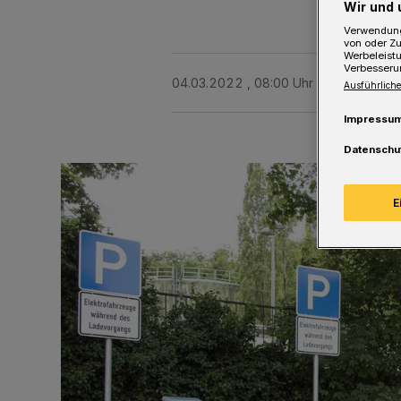
Wir und 
Verwendung
von oder Zu
Werbeleist
Verbesseru
04.03.2022 , 08:00 Uhr
Eine Minute 
Ausführliche
Impressu
Datenschu
E