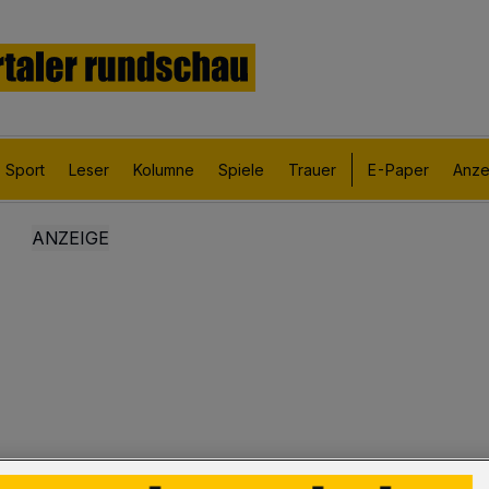
Sport
Leser
Kolumne
Spiele
Trauer
E-Paper
Anze