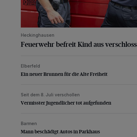
Heckinghausen
Feuerwehr befreit Kind aus verschlos
Elberfeld
Ein neuer Brunnen für die Alte Freiheit
Ein neuer Brunnen für die Alte Freiheit
Seit dem 8. Juli verschollen
Vermisster Jugendlicher tot aufgefunden
Vermisster Jugendlicher tot aufgefunden
Barmen
Mann beschädigt Autos in Parkhaus
Mann beschädigt Autos in Parkhaus