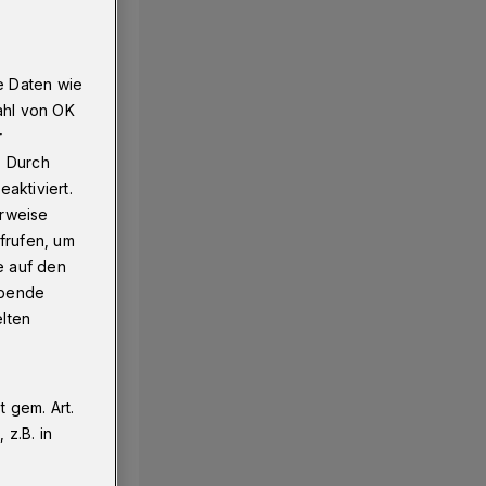
e Daten wie
ahl von OK
r
. Durch
aktiviert.
erweise
frufen, um
e auf den
ebende
elten
 gem. Art.
z.B. in