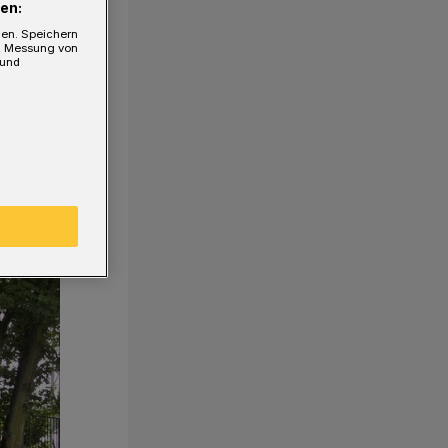
en:
gen. Speichern
e, Messung von
 und