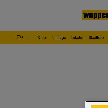
Bilder
Umfrage
Lokales
Stadtteile