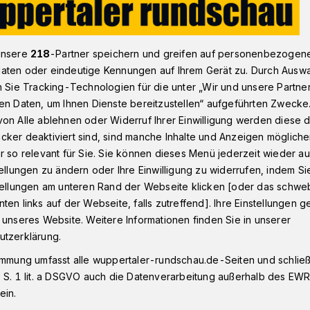
unsere
218
-Partner speichern und greifen auf personenbezogen
WSW: "Der höchste Wert der letzten zehn Jahre“
aten oder eindeutige Kennungen auf Ihrem Gerät zu. Durch Ausw
n Sie Tracking-Technologien für die unter „Wir und unsere Partne
en Daten, um Ihnen Dienste bereitzustellen“ aufgeführten Zwecke
on Alle ablehnen oder Widerruf Ihrer Einwilligung werden diese de
 Wert der letzten
cker deaktiviert sind, sind manche Inhalte und Anzeigen möglich
r so relevant für Sie. Sie können dieses Menü jederzeit wieder au
tellungen zu ändern oder Ihre Einwilligung zu widerrufen, indem Si
stellungen am unteren Rand der Webseite klicken [oder das schw
ten links auf der Webseite, falls zutreffend]. Ihre Einstellungen g
 unseres Website. Weitere Informationen finden Sie in unserer
e und Gewerbetreibende in Wuppertal
utzerklärung.
der Wuppertaler Stadtwerke (WSW)
immung umfasst alle wuppertaler-rundschau.de-Seiten und schließt
imaschutz. Das zeige die Bilanz der im
 S. 1 lit. a DSGVO auch die Datenverarbeitung außerhalb des EWR, 
n „WSW Klimafonds“ geförderten
ein.