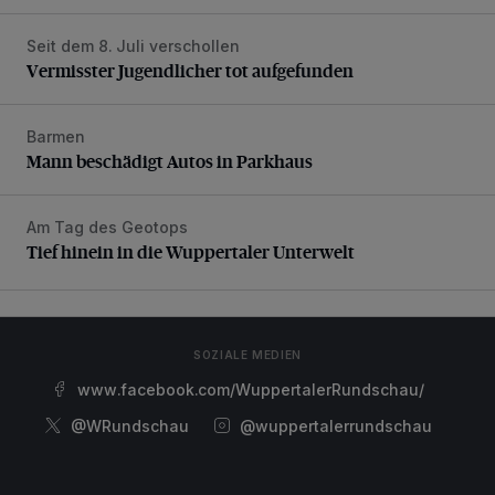
Seit dem 8. Juli verschollen
Vermisster Jugendlicher tot aufgefunden
Vermisster Jugendlicher tot aufgefunden
Barmen
Mann beschädigt Autos in Parkhaus
Mann beschädigt Autos in Parkhaus
Am Tag des Geotops
Tief hinein in die Wuppertaler Unterwelt
Tief hinein in die Wuppertaler Unterwelt
SOZIALE MEDIEN
www.facebook.com/WuppertalerRundschau/
@WRundschau
@wuppertalerrundschau