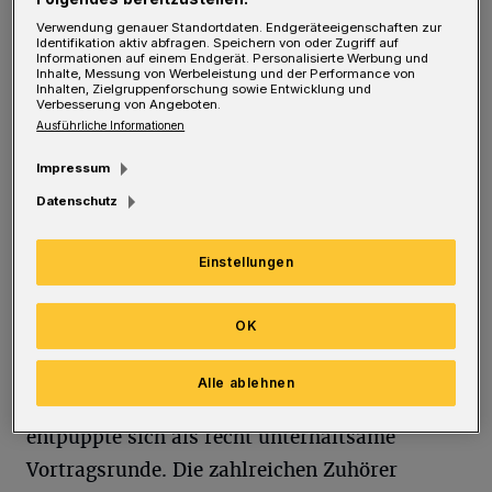
Vertreter internationaler Konzerne, etablierter
Verwendung genauer Standortdaten. Endgeräteeigenschaften zur
Identifikation aktiv abfragen. Speichern von oder Zugriff auf
regionaler Unternehmen und politischer
Informationen auf einem Endgerät. Personalisierte Werbung und
Inhalte, Messung von Werbeleistung und der Performance von
Organisationen, Wissenschaftler
Inhalten, Zielgruppenforschung sowie Entwicklung und
Verbesserung von Angeboten.
verschiedenster Forschungseinrichtungen
Ausführliche Informationen
sowie findige Startups aus aller Welt
Impressum
zusammenkamen, um gemeinsam Ideen und
Datenschutz
Lösungen für eine effiziente
Kreislaufwirtschaft zu entwickeln.
Einstellungen
Ein sogenanntes „Panel“ auf dem „Circular
OK
Valley Forum“ am vergangenen Donnerstag,
das den trocken wirkenden Titel: „Zirkuläres
Alle ablehnen
Wirtschaften auf Unternehmensebene“ hatte,
entpuppte sich als recht unterhaltsame
Vortragsrunde. Die zahlreichen Zuhörer