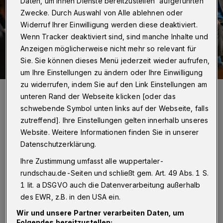
Daten, um Ihnen Dienste bereitzustellen“ aufgeführten
Zwecke. Durch Auswahl von Alle ablehnen oder
Widerruf Ihrer Einwilligung werden diese deaktiviert.
Wenn Tracker deaktiviert sind, sind manche Inhalte und
Anzeigen möglicherweise nicht mehr so relevant für
Sie. Sie können dieses Menü jederzeit wieder aufrufen,
um Ihre Einstellungen zu ändern oder Ihre Einwilligung
zu widerrufen, indem Sie auf den Link Einstellungen am
Carsten Cramer (3.v. re.) nutzt die Popularität des BVB, um für das
unteren Rand der Webseite klicken [oder das
Thema Nachhaltigkeit zu werben.
Foto: Christian Herrendorf
schwebende Symbol unten links auf der Webseite, falls
zutreffend]. Ihre Einstellungen gelten innerhalb unseres
Website. Weitere Informationen finden Sie in unserer
Datenschutzerklärung.
Ihre Zustimmung umfasst alle wuppertaler-
Von Waltraut Rass
rundschau.de-Seiten und schließt gem. Art. 49 Abs. 1 S.
1 lit. a DSGVO auch die Datenverarbeitung außerhalb
D
des EWR, z.B. in den USA ein.
er Große Saal der Historischen
Wir und unsere Partner verarbeiten Daten, um
Stadthalle war wieder der Ort, an dem
Folgendes bereitzustellen: