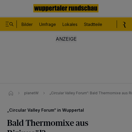
Bilder
Umfrage
Lokales
Stadtteile
Sport
Le
planetW
„Circular Valley Forum“: Bald Thermomixe aus Ri
„Circular Valley Forum“ in Wuppertal
Bald Thermomixe aus