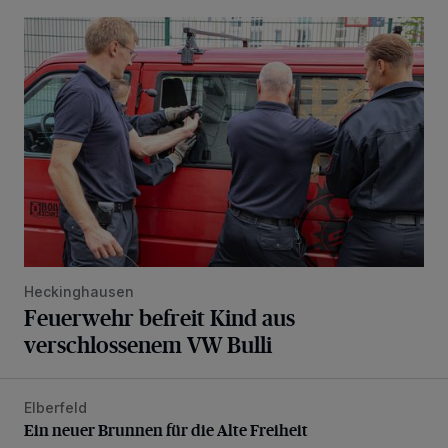
Feuerwehr befreit Kind aus verschlossenem VW Bulli
Heckinghausen
Feuerwehr befreit Kind aus
verschlossenem VW Bulli
Elberfeld
Ein neuer Brunnen für die Alte Freiheit
Ein neuer Brunnen für die Alte Freiheit