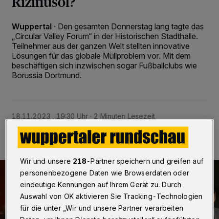
Rizinusöl?
Wuppertal
·
Den gesamten Donnerstag lang tagte das
„Circular Valley Forum“ in der Historischen Stadthalle.
Teilnehmer aus der ganzen Welt stellten innovative
Lösungen für das globale Müllproblem vor. Mit dem
beschäftigen sich inzwischen sogar Fußballclubs wie
Borussia Dortmund.
18.11.2023 , 19:30 Uhr
2 Minuten Lesezeit
Wir und unsere
218
-Partner speichern und greifen auf
personenbezogene Daten wie Browserdaten oder
eindeutige Kennungen auf Ihrem Gerät zu. Durch
Auswahl von OK aktivieren Sie Tracking-Technologien
für die unter „Wir und unsere Partner verarbeiten