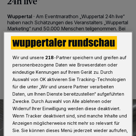
24h live"
Wuppertal
·
Am Eventmarathon „Wuppertal 24h live“
haben nach Schätzungen des Veranstalters „Wuppertal
Marketing“ rund 50.000 Menschen teilgenommen. Bei
der 18. Auflage waren von Freitag- bis
Samstagnachmittag (13./14. September 2019) mehr
als 100 sonst verschlossene Orte zugänglich
Wir und unsere
218
-Partner speichern und greifen auf
personenbezogene Daten wie Browserdaten oder
15.09.2019 , 13:03 Uhr
Eine Minute Lesezeit
eindeutige Kennungen auf Ihrem Gerät zu. Durch
Auswahl von OK aktivieren Sie Tracking-Technologien
für die unter „Wir und unsere Partner verarbeiten
Daten, um Ihnen Dienste bereitzustellen“ aufgeführten
Zwecke. Durch Auswahl von Alle ablehnen oder
Widerruf Ihrer Einwilligung werden diese deaktiviert.
Wenn Tracker deaktiviert sind, sind manche Inhalte und
Anzeigen möglicherweise nicht mehr so relevant für
Sie. Sie können dieses Menü jederzeit wieder aufrufen,