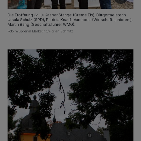
Die Eröffnung (v.li.): Kaspar Stange (Creme Eis), Bürgermeisterin
Ursula Schulz (SPD), Patricia Knauf-Varnhorst (Wirtschaftsjunioren ),
Martin Bang (Geschäftsführer WMG).
Foto: Wuppertal Marketing/Florian Schmitz