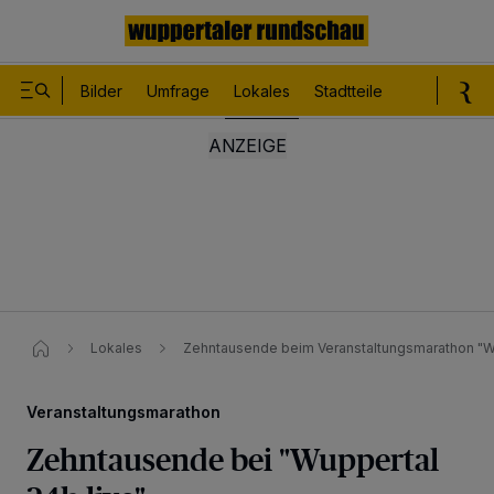
Bilder
Umfrage
Lokales
Stadtteile
Sport
Le
Lokales
Zehntausende beim Veranstaltungsmarathon "Wu
Veranstaltungsmarathon
Zehntausende bei "Wuppertal