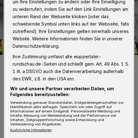
um Ihre Einstellungen zu ändern oder Ihre Einwilligung
zu widerrufen, indem Sie auf den Link Einstellungen am
unteren Rand der Webseite klicken [oder das
schwebende Symbol unten links auf der Webseite, falls
zutreffend]. Ihre Einstellungen gelten innerhalb unseres
Website. Weitere Informationen finden Sie in unserer
Datenschutzerklärung.
Ihre Zustimmung umfasst alle wuppertaler-
Werksführung bei der Gebrüder Jaeger GmbH.
rundschau.de-Seiten und schließt gem. Art. 49 Abs. 1 S.
Foto: Wuppertal Marketing GmbH/Florian Schmitz
1 lit. a DSGVO auch die Datenverarbeitung außerhalb
des EWR, z.B. in den USA ein.
Wir und unsere Partner verarbeiten Daten, um
Folgendes bereitzustellen:
Verwendung genauer Standortdaten. Endgeräteeigenschaften zur
„Wer sich auf Wuppertal einlässt, der kann
Identifikation aktiv abfragen. Speichern von oder Zugriff auf
Informationen auf einem Endgerät. Personalisierte Werbung und
viele schöne und spannende Dinge erleben.
Inhalte, Messung von Werbeleistung und der Performance von
Inhalten, Zielgruppenforschung sowie Entwicklung und
Verbesserung von Angeboten.
Kaum eine Veranstaltung zeigt das
Ausführliche Informationen
eindrucksvoller als Wuppertal 24h live. Die