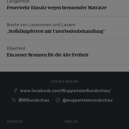
Langerfeld
Feuerwehr-Einsatz wegen brennender Matratze
Feuerwehr-Einsatz wegen brennender Matratze
Briefe von Leserinnen und Lesern
„Stoßdämpfertest mit Unterbodenbehandlung“
„Stoßdämpfertest mit Unterbodenbehandlung“
Elberfeld
Ein neuer Brunnen für die Alte Freiheit
Ein neuer Brunnen für die Alte Freiheit
SOZIALE MEDIEN
www.facebook.com/WuppertalerRundschau/
@WRundschau
@wuppertalerrundschau
SERVICES
VERLAG