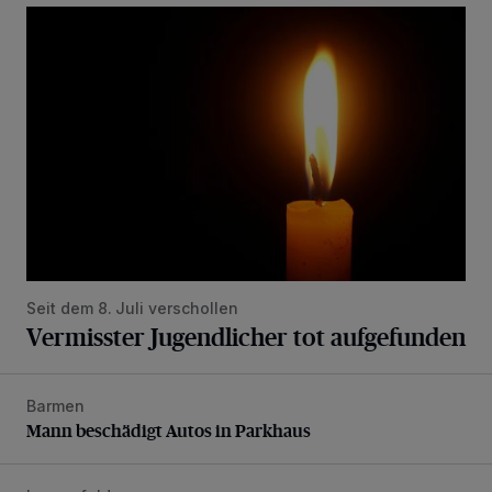
Vermisster Jugendlicher tot aufgefunden
Seit dem 8. Juli verschollen
Vermisster Jugendlicher tot aufgefunden
Barmen
Mann beschädigt Autos in Parkhaus
Mann beschädigt Autos in Parkhaus