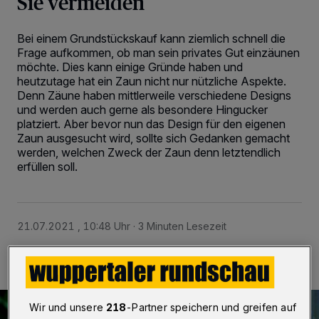
Sie vermeiden
Bei einem Grundstückskauf kann ziemlich schnell die
Frage aufkommen, ob man sein privates Gut einzäunen
möchte. Dies kann einige Gründe haben und
heutzutage hat ein Zaun nicht nur nützliche Aspekte.
Denn Zäune haben mittlerweile verschiedene Designs
und werden auch gerne als besondere Hingucker
platziert. Aber bevor nun das Design für den eigenen
Zaun ausgesucht wird, sollte sich Gedanken gemacht
werden, welchen Zweck der Zaun denn letztendlich
erfüllen soll.
21.07.2021 , 10:48 Uhr
3 Minuten Lesezeit
Wir und unsere
218
-Partner speichern und greifen auf