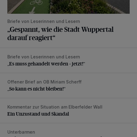
Briefe von Leserinnen und Lesern
„Gespannt, wie die Stadt Wuppertal
darauf reagiert“
Briefe von Leserinnen und Lesern
„Es muss gehandelt werden – jetzt!“
„Es muss gehandelt werden – jetzt!“
Offener Brief an OB Miriam Scherff
„So kann es nicht bleiben!“
„So kann es nicht bleiben!“
Kommentar zur Situation am Elberfelder Wall
Ein Unzustand und Skandal
Ein Unzustand und Skandal
Unterbarmen
Unfall durch gewagtes Wendemanöver auf der B7