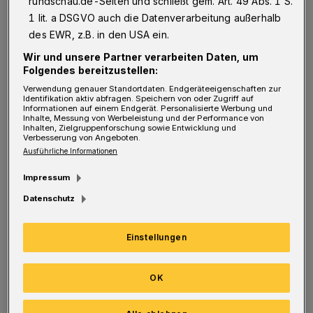
rundschau.de-Seiten und schließt gem. Art. 49 Abs. 1 S.
Man möchte sein Grundstück in erster Linie
1 lit. a DSGVO auch die Datenverarbeitung außerhalb
vor dem Betreten durch unbefugte Personen
des EWR, z.B. in den USA ein.
schützen, dazu kann auch zählen, dass man
Wir und unsere Partner verarbeiten Daten, um
verhindern möchte, dass
der Nachbarshund
Folgendes bereitzustellen:
wie selbstverständlich auf dem eigenen
Verwendung genauer Standortdaten. Endgeräteeigenschaften zur
Identifikation aktiv abfragen. Speichern von oder Zugriff auf
gepflegten Garten sein Geschäft verrichtet.
Informationen auf einem Endgerät. Personalisierte Werbung und
Inhalte, Messung von Werbeleistung und der Performance von
Hat man eigene Haustiere, dann dient ein
Inhalten, Zielgruppenforschung sowie Entwicklung und
Verbesserung von Angeboten.
Zaun ebenfalls zum Schutz, dass das geliebte
Ausführliche Informationen
Tier nicht das Grundstück verlassen kann.
Impressum
Natürlich werden auch Kinder daran
Datenschutz
gehindert, das Grundstück zu verlassen und
zum Beispiel auf eine vielbefahrene Straße zu
Einstellungen
geraten und sich dadurch in Gefahr zu
bringen. Bewohnt man ein Grundstück in einer
OK
dicht bebauten Häuserecke, dann möchte man