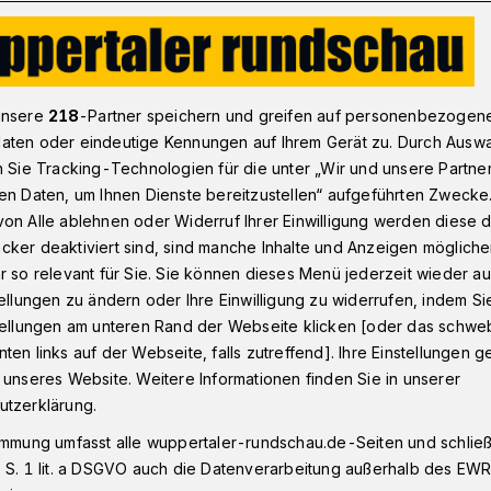
 „Urbane Oasen“: Ökologischer Kreislauf im Garten
unsere
218
-Partner speichern und greifen auf personenbezogen
aten oder eindeutige Kennungen auf Ihrem Gerät zu. Durch Ausw
n Sie Tracking-Technologien für die unter „Wir und unsere Partne
asen“
en Daten, um Ihnen Dienste bereitzustellen“ aufgeführten Zwecke
 Kreislauf im
on Alle ablehnen oder Widerruf Ihrer Einwilligung werden diese de
cker deaktiviert sind, sind manche Inhalte und Anzeigen möglich
r so relevant für Sie. Sie können dieses Menü jederzeit wieder au
tellungen zu ändern oder Ihre Einwilligung zu widerrufen, indem Si
stellungen am unteren Rand der Webseite klicken [oder das schw
ten links auf der Webseite, falls zutreffend]. Ihre Einstellungen g
nod im Hinterhof inmitten der Stadt, ein
 unseres Website. Weitere Informationen finden Sie in unserer
r auf dem Balkon oder ein
utzerklärung.
unserer Serie „Urbane Oasen“ sind die
immung umfasst alle wuppertaler-rundschau.de-Seiten und schließt
en und Leser gefragt. Diesmal zeigt uns
 S. 1 lit. a DSGVO auch die Datenverarbeitung außerhalb des EWR, 
turnahen Garten. Als Mitglied des