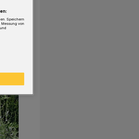
en:
gen. Speichern
e, Messung von
 und