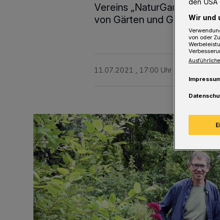
den USA 
Vereins „NaturGarten“ setzt 
Wir und 
von Gärten und Grünflächen
Verwendung
von oder Zu
Werbeleist
Verbesseru
Ausführliche
11.07.2021 , 17:00 Uhr
2 Minuten Le
Impressu
Datenschu
E