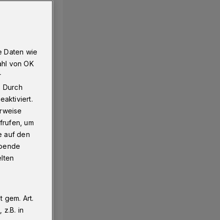
e Daten wie
ahl von OK
r
. Durch
aktiviert.
erweise
frufen, um
e auf den
ebende
elten
 gem. Art.
z.B. in