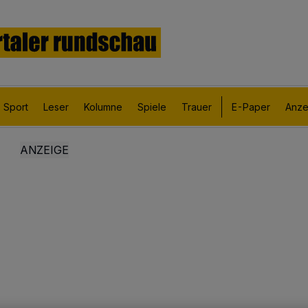
Sport
Leser
Kolumne
Spiele
Trauer
E-Paper
Anze