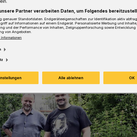
ein.
er sich für eine nachhaltige Gestaltung
unsere Partner verarbeiten Daten, um Folgendes bereitzustell
 ein.
 genauer Standortdaten. Endgeräteeigenschaften zur Identifikation aktiv abfra
griff auf Informationen auf einem Endgerät. Personalisierte Werbung und Inhalt
ung und der Performance von Inhalten, Zielgruppenforschung sowie Entwicklung
ng von Angeboten.
 Informationen
sezeit
m
tz
instellungen
Alle ablehnen
OK