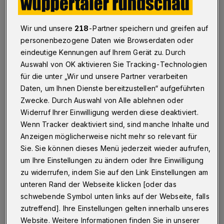
Betr.: Corona-Lockdown im Botanischen Garten
Wir und unsere
218
-Partner speichern und greifen auf
personenbezogene Daten wie Browserdaten oder
27.04.2021 , 19:05 Uhr
Eine Minute Lesezeit
eindeutige Kennungen auf Ihrem Gerät zu. Durch
Auswahl von OK aktivieren Sie Tracking-Technologien
für die unter „Wir und unsere Partner verarbeiten
Daten, um Ihnen Dienste bereitzustellen“ aufgeführten
Zwecke. Durch Auswahl von Alle ablehnen oder
Widerruf Ihrer Einwilligung werden diese deaktiviert.
Wenn Tracker deaktiviert sind, sind manche Inhalte und
D
Anzeigen möglicherweise nicht mehr so relevant für
ienstag, 27. April – endlich Frühling in
Sie. Sie können dieses Menü jederzeit wieder aufrufen,
Wuppertal. Strahlend blauer Himmel,
um Ihre Einstellungen zu ändern oder Ihre Einwilligung
zu widerrufen, indem Sie auf den Link Einstellungen am
das Thermometer kratzt hart an der 20-Grad-
unteren Rand der Webseite klicken [oder das
Marke. Da in Zeiten von Corona kaum Urlaube
schwebende Symbol unten links auf der Webseite, falls
möglich sind, bleibt nur der Kurzurlaub
zutreffend]. Ihre Einstellungen gelten innerhalb unseres
daheim. Also auf zur Hardt. Ein wenig im
Website. Weitere Informationen finden Sie in unserer