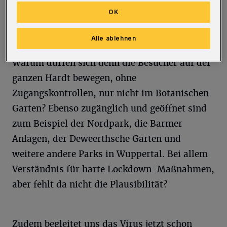
geschlossen. Klingt irgendwie nach „basta".
OK
Alle ablehnen
Liebe Stadtverwaltung, ist das plausibel?
Warum dürfen sich denn die Besucher auf der
ganzen Hardt bewegen, ohne
Zugangskontrollen, nur nicht im Botanischen
Garten? Ebenso zugänglich und geöffnet sind
zum Beispiel der Nordpark, die Barmer
Anlagen, der Deweerthsche Garten und
weitere andere Parks in Wuppertal. Bei allem
Verständnis für harte Lockdown-Maßnahmen,
aber fehlt da nicht die Plausibilität?
Zudem begleitet uns das Virus jetzt schon