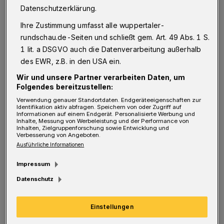
Datenschutzerklärung.
Botanischen Garten in der Sonne sitzen und in
diesen nicht ganz einfachen Zeiten etwas
Ihre Zustimmung umfasst alle wuppertaler-
rundschau.de-Seiten und schließt gem. Art. 49 Abs. 1 S.
relaxen.
1 lit. a DSGVO auch die Datenverarbeitung außerhalb
des EWR, z.B. in den USA ein.
Aber oh Wunder, der Botanische Garten ist
Wir und unsere Partner verarbeiten Daten, um
verschlossen. Warum? Die Stadt argumentiert,
Folgendes bereitzustellen:
dass alle Besucher nicht rückverfolgt werden
Verwendung genauer Standortdaten. Endgeräteeigenschaften zur
Identifikation aktiv abfragen. Speichern von oder Zugriff auf
könnten, weil ja die Besucher nicht am
Informationen auf einem Endgerät. Personalisierte Werbung und
Inhalte, Messung von Werbeleistung und der Performance von
Eingang registriert würden. Zudem müssten
Inhalten, Zielgruppenforschung sowie Entwicklung und
Verbesserung von Angeboten.
die Besucher nach dem neuen
Ausführliche Informationen
Bundesinfektions-Schutzgesetz einen
Impressum
negativen Test vorlegen. Da man aber am
Datenschutz
Eingang des Botanischen Gartens keine
Kontrollen durchführen könnte, bleibt der
Einstellungen
Botanische Garten zunächst bis zum 14. Mai