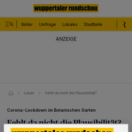
Bilder
Umfrage
Lokales
Stadtteile
Sport
Le
Leser
Fehlt da nicht die Plausibilität?
Corona-Lockdown im Botanischen Garten
Fehlt da nicht die Plausibilität?