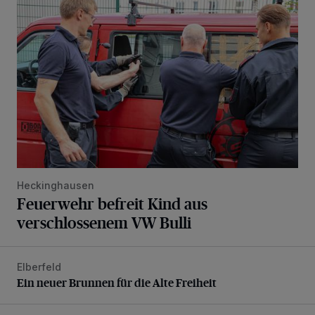
Feuerwehr befreit Kind aus verschlossenem VW Bulli
Heckinghausen
Feuerwehr befreit Kind aus
verschlossenem VW Bulli
Elberfeld
Ein neuer Brunnen für die Alte Freiheit
Ein neuer Brunnen für die Alte Freiheit