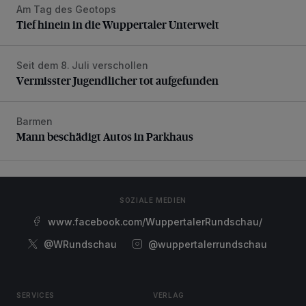
Am Tag des Geotops
Tief hinein in die Wuppertaler Unterwelt
Tief hinein in die Wuppertaler Unterwelt
Seit dem 8. Juli verschollen
Vermisster Jugendlicher tot aufgefunden
Vermisster Jugendlicher tot aufgefunden
Barmen
Mann beschädigt Autos in Parkhaus
Mann beschädigt Autos in Parkhaus
SOZIALE MEDIEN
www.facebook.com/WuppertalerRundschau/
@WRundschau
@wuppertalerrundschau
SERVICES
VERLAG