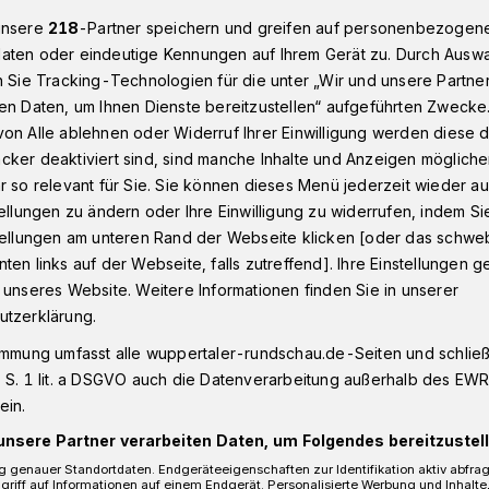
unsere
218
-Partner speichern und greifen auf personenbezogen
aten oder eindeutige Kennungen auf Ihrem Gerät zu. Durch Ausw
n Sie Tracking-Technologien für die unter „Wir und unsere Partne
tpaar der Woche: Das Ja-Wort gab’s bei Hochzeit Nr. 3
en Daten, um Ihnen Dienste bereitzustellen“ aufgeführten Zwecke
on Alle ablehnen oder Widerruf Ihrer Einwilligung werden diese de
cker deaktiviert sind, sind manche Inhalte und Anzeigen möglich
Woche
r so relevant für Sie. Sie können dieses Menü jederzeit wieder au
gab’s bei Hochzeit
tellungen zu ändern oder Ihre Einwilligung zu widerrufen, indem Si
stellungen am unteren Rand der Webseite klicken [oder das schw
ten links auf der Webseite, falls zutreffend]. Ihre Einstellungen g
 unseres Website. Weitere Informationen finden Sie in unserer
utzerklärung.
immung umfasst alle wuppertaler-rundschau.de-Seiten und schließt
e Kokott kennen sich seit über 20 Jahren
 S. 1 lit. a DSGVO auch die Datenverarbeitung außerhalb des EWR, 
hre Familien waren schon immer
ein.
unsere Partner verarbeiten Daten, um Folgendes bereitzustell
 genauer Standortdaten. Endgeräteeigenschaften zur Identifikation aktiv abfra
griff auf Informationen auf einem Endgerät. Personalisierte Werbung und Inhalt