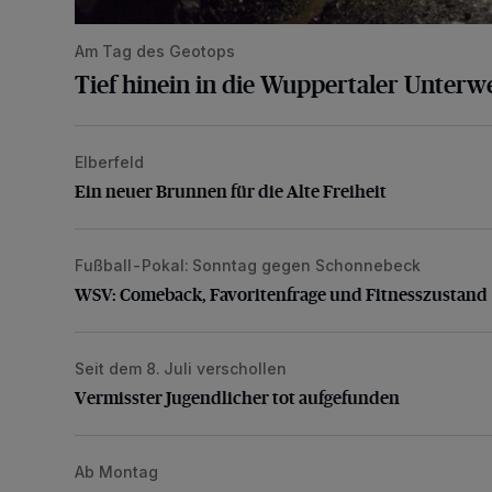
Am Tag des Geotops
Tief hinein in die Wuppertaler Unterwe
Elberfeld
Ein neuer Brunnen für die Alte Freiheit
Ein neuer Brunnen für die Alte Freiheit
Fußball-Pokal: Sonntag gegen Schonnebeck
WSV: Comeback, Favoritenfrage und Fitnesszustan
WSV: Comeback, Favoritenfrage und Fitnesszustand
Seit dem 8. Juli verschollen
Vermisster Jugendlicher tot aufgefunden
Vermisster Jugendlicher tot aufgefunden
Ab Montag
Hofkamp teilweise bis Ende August gesperrt