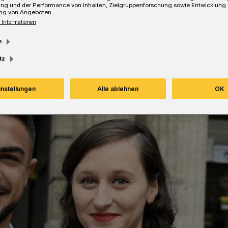
ung und der Performance von Inhalten, Zielgruppenforschung sowie Entwicklung
ng von Angeboten.
Lesezeit
 Informationen
m
tz
instellungen
Alle ablehnen
OK