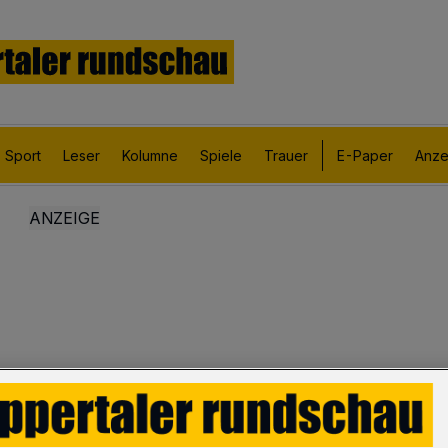
Sport
Leser
Kolumne
Spiele
Trauer
E-Paper
Anze