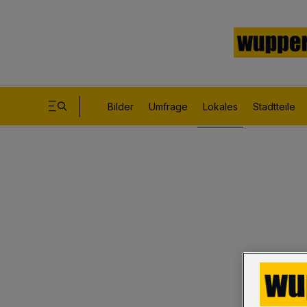
Bilder
Umfrage
Lokales
Stadtteile