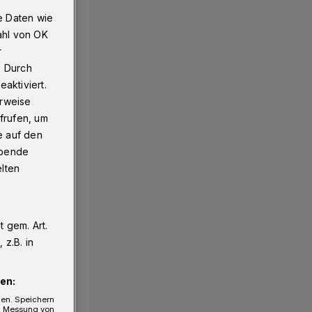
e Daten wie
ahl von OK
r
. Durch
aktiviert.
erweise
frufen, um
e auf den
ebende
elten
 gem. Art.
z.B. in
en:
gen. Speichern
e, Messung von