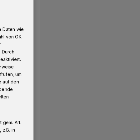
e Daten wie
ahl von OK
r
. Durch
aktiviert.
erweise
frufen, um
e auf den
ebende
elten
 gem. Art.
z.B. in