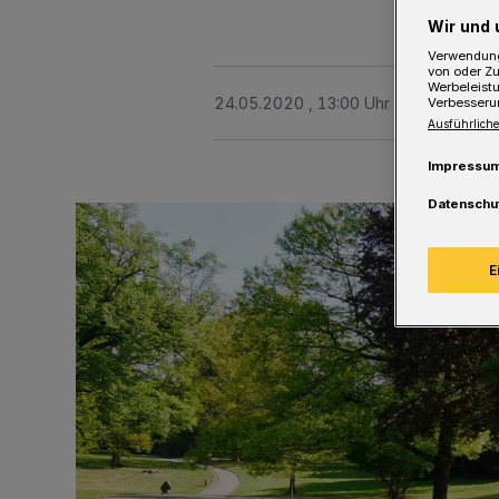
Wir und 
Verwendung
von oder Zu
Werbeleist
24.05.2020 , 13:00 Uhr
Eine Minute 
Verbesseru
Ausführliche
Impressu
Datenschu
E