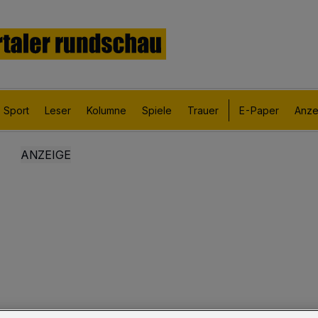
Sport
Leser
Kolumne
Spiele
Trauer
E-Paper
Anze