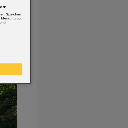
en:
gen. Speichern
e, Messung von
 und