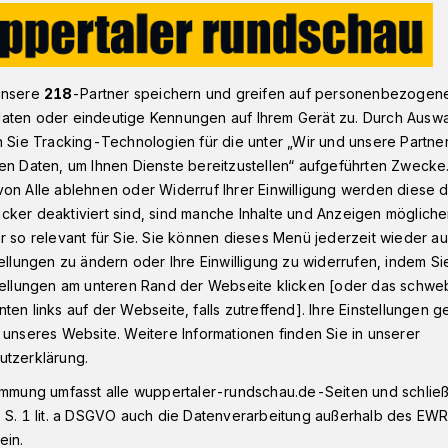
maschutzkonzept: SPD wundert sich über „Schweinsgalopp“
unsere
218
-Partner speichern und greifen auf personenbezogen
aten oder eindeutige Kennungen auf Ihrem Gerät zu. Durch Ausw
n Sie Tracking-Technologien für die unter „Wir und unsere Partne
en Daten, um Ihnen Dienste bereitzustellen“ aufgeführten Zwecke
on Alle ablehnen oder Widerruf Ihrer Einwilligung werden diese de
 sich über
cker deaktiviert sind, sind manche Inhalte und Anzeigen möglich
r so relevant für Sie. Sie können dieses Menü jederzeit wieder au
lopp“
tellungen zu ändern oder Ihre Einwilligung zu widerrufen, indem Si
stellungen am unteren Rand der Webseite klicken [oder das schw
ten links auf der Webseite, falls zutreffend]. Ihre Einstellungen g
 unseres Website. Weitere Informationen finden Sie in unserer
 SPD fordert mit Blick auf das künftige
utzerklärung.
essene Beratungen“. Gleichzeitig werfen
CDU, den Grünen und den Freien Wählern
immung umfasst alle wuppertaler-rundschau.de-Seiten und schließt
weinsgalopp“ vom Rat beschließen lassen
 S. 1 lit. a DSGVO auch die Datenverarbeitung außerhalb des EWR, 
ein.