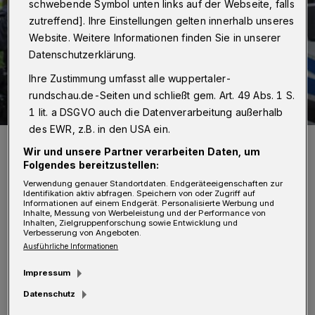
schwebende Symbol unten links auf der Webseite, falls
zutreffend]. Ihre Einstellungen gelten innerhalb unseres
Website. Weitere Informationen finden Sie in unserer
Datenschutzerklärung.
Ihre Zustimmung umfasst alle wuppertaler-
rundschau.de-Seiten und schließt gem. Art. 49 Abs. 1 S.
1 lit. a DSGVO auch die Datenverarbeitung außerhalb
des EWR, z.B. in den USA ein.
Symbolbild.
Wir und unsere Partner verarbeiten Daten, um
Foto: Christoph Petersen
Folgendes bereitzustellen:
Verwendung genauer Standortdaten. Endgeräteeigenschaften zur
Identifikation aktiv abfragen. Speichern von oder Zugriff auf
Informationen auf einem Endgerät. Personalisierte Werbung und
Inhalte, Messung von Werbeleistung und der Performance von
Inhalten, Zielgruppenforschung sowie Entwicklung und
A
Verbesserung von Angeboten.
uf Antrag der Staatsanwaltschaft waren
Ausführliche Informationen
zuvor Durchsuchungsbeschlüsse des
Impressum
Amtsgerichts Wuppertal ergangen, die an
Datenschutz
diesem Tage mit Unterstützung eines