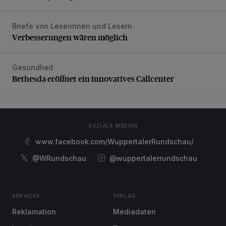
Briefe von Leserinnen und Lesern
Verbesserungen wären möglich
Verbesserungen wären möglich
Gesundheit
Bethesda eröffnet ein innovatives Callcenter
Bethesda eröffnet ein innovatives Callcenter
SOZIALE MEDIEN
www.facebook.com/WuppertalerRundschau/
@WRundschau
@wuppertalerrundschau
SERVICES
VERLAG
Reklamation
Mediadaten