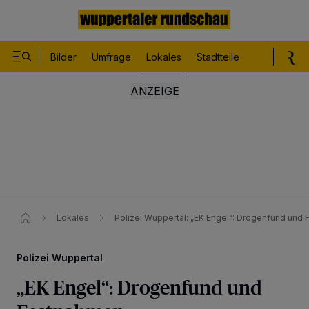
Bilder
Umfrage
Lokales
Stadtteile
Sport
Le
Lokales
Polizei Wuppertal: „EK Engel“: Drogenfund und
Polizei Wuppertal
„EK Engel“: Drogenfund und