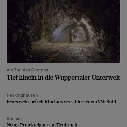
Am Tag des Geotops
Tief hinein in die Wuppertaler Unterwelt
Heckinghausen
Feuerwehr befreit Kind aus verschlossenem VW Bulli
Feuerwehr befreit Kind aus verschlossenem VW Bulli
Barmen
Neuer Projekteigner am Heubruch
Neuer Projekteigner am Heubruch