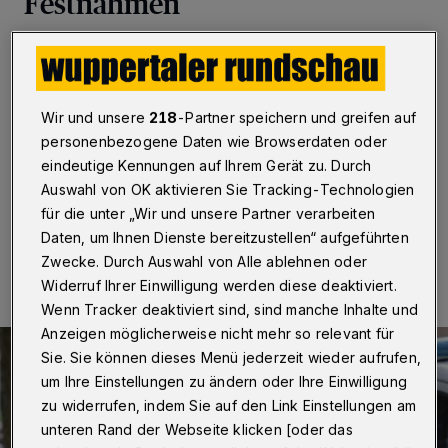
Festnahmen
Wuppertal
·
Am vergangenen Mittwoch (20. Mai
2020) erfolgte unter Federführung einer Staatsanwältin
der Zugriff der "EK Engel" der Polizei Wuppertal gegen
insgesamt sechs Personen, die verdächtigt werden, im
Wir und unsere
218
-Partner speichern und greifen auf
Internet und „von Hand zu Hand“ Drogen zu
personenbezogene Daten wie Browserdaten oder
verkaufen.
eindeutige Kennungen auf Ihrem Gerät zu. Durch
Auswahl von OK aktivieren Sie Tracking-Technologien
für die unter „Wir und unsere Partner verarbeiten
Daten, um Ihnen Dienste bereitzustellen“ aufgeführten
22.05.2020 , 11:54 Uhr
Eine Minute Lesezeit
Zwecke. Durch Auswahl von Alle ablehnen oder
Widerruf Ihrer Einwilligung werden diese deaktiviert.
Wenn Tracker deaktiviert sind, sind manche Inhalte und
Anzeigen möglicherweise nicht mehr so relevant für
Sie. Sie können dieses Menü jederzeit wieder aufrufen,
um Ihre Einstellungen zu ändern oder Ihre Einwilligung
zu widerrufen, indem Sie auf den Link Einstellungen am
unteren Rand der Webseite klicken [oder das